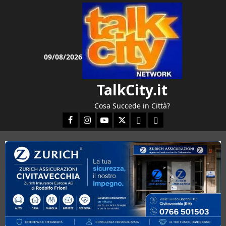
Vai
al
contenuto
09/08/2026
TalkCity.it
Cosa Succede in Città?
Facebook
Instagram
YouTube
Twitter
Email
Ente Parco Natura