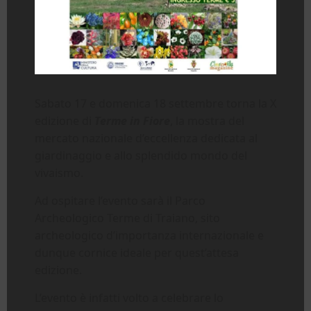
Sabato 17 e domenica 18 settembre torna la X
edizione di
Terme in Fiore
, la mostra del
mercato nazionale d’eccellenza dedicata al
giardinaggio e allo splendido mondo del
vivaismo.
Ad ospitare l’evento sarà il Parco
Archeologico Terme di Traiano, sito
archeologico d’importanza internazionale e
dunque cornice ideale per quest’attesa
edizione.
L’evento è infatti volto a celebrare lo