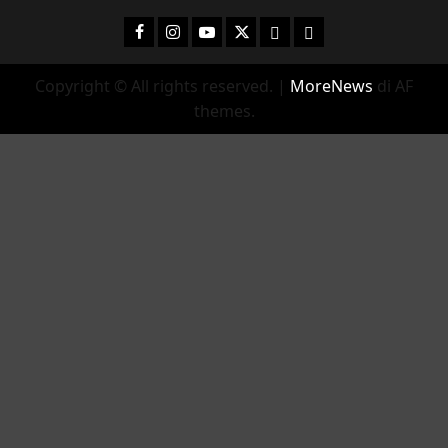
Facebook
Instagram
YouTube
Twitter
Email
Ente Parco Natura
Copyright © All rights reserved.
|
MoreNews
di AF
themes.