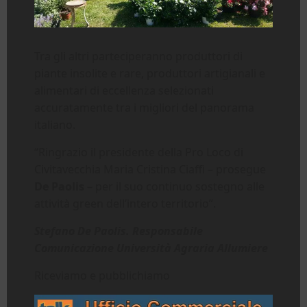
Tra gli altri parteciperanno produttori di
piante insolite e rare, produttori artigianali e
alimentari di eccellenza selezionati
accuratamente tra i migliori del panorama
italiano.
“Ringrazio il presidente della Pro Loco di
Civitavecchia Maria Cristina Ciaffi – prosegue
De Paolis
– per il suo continuo sostegno alle
attività green dell’intero territorio”.
Stefano De Paolis. Responsabile
Comunicazione Università Agraria Allumiere
Riceviamo e pubblichiamo