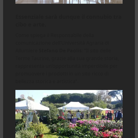
Essenziale sarà dunque il connubio tra
cibo e arte.
Come spiega il Responsabile della
comunicazione dell’Università Agraria di
Allumiere
Stefano De Paolis
: “Il sito delle
Terme Taurine, grazie alla sua grande storia,
rappresenta un’opportunità imperdibile per
promuovere i prodotti in un sito ricco di
bellezza storica e artistica”.