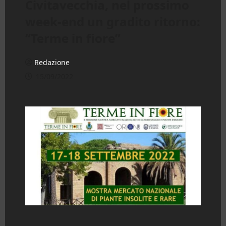
Civitavecchia, nel prossimo
week-end un gradito ritorno:
“Terme in fiore”
Redazione
15/09/2022