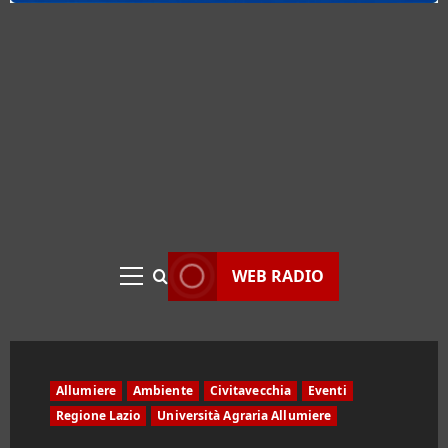
WEB RADIO
Menu
principale
Allumiere
Ambiente
Civitavecchia
Eventi
Regione Lazio
Università Agraria Allumiere