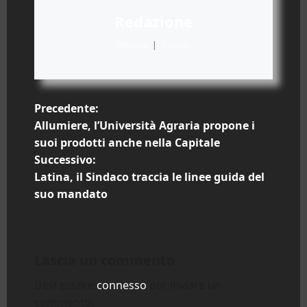
Redazione
Website
|
+ posts
N
Precedente:
Allumiere, l’Università Agraria propone i
a
suoi prodotti anche nella Capitale
Successivo:
v
Latina, il Sindaco traccia le linee guida del
i
suo mandato
g
a
Lascia un commento
z
Devi essere
connesso
per inviare un
commento.