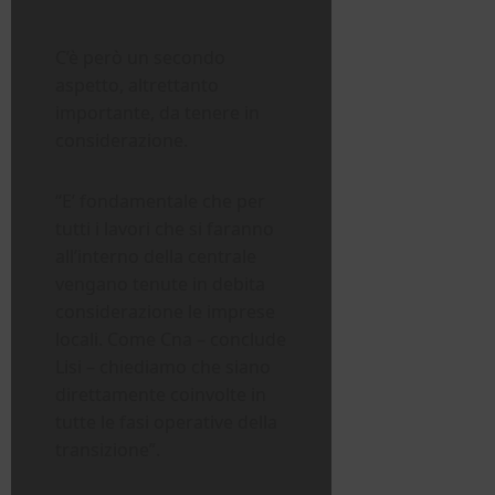
C’è però un secondo
aspetto, altrettanto
importante, da tenere in
considerazione.
“E’ fondamentale che per
tutti i lavori che si faranno
all’interno della centrale
vengano tenute in debita
considerazione le imprese
locali. Come Cna – conclude
Lisi – chiediamo che siano
direttamente coinvolte in
tutte le fasi operative della
transizione”.