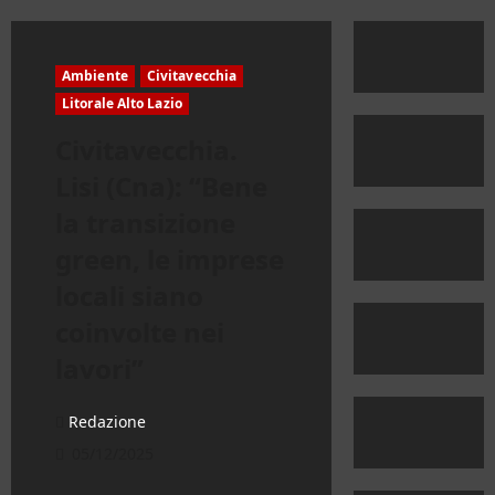
Ambiente
Civitavecchia
Litorale Alto Lazio
Civitavecchia.
Lisi (Cna): “Bene
la transizione
green, le imprese
locali siano
coinvolte nei
lavori”
Redazione
05/12/2025