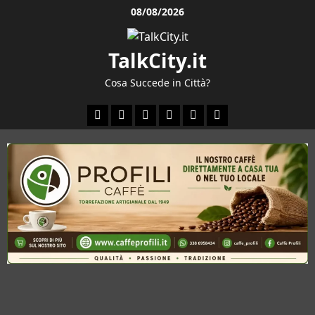
Vai
08/08/2026
al
contenuto
TalkCity.it
Cosa Succede in Città?
Facebook
Instagram
YouTube
Twitter
Email
Ente
Parco
Naturale
Bracciano-
Martignano