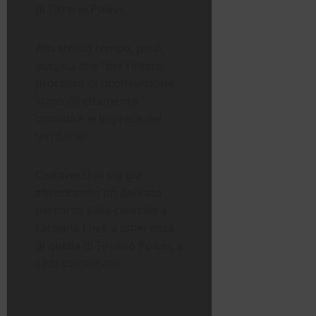
di Tirreno Power.
Allo stesso tempo, però,
auspica che “per l’intero
processo di riconversione
siano direttamente
coinvolte le imprese del
territorio”.
Civitavecchia sta già
affrontando un delicato
percorso sulla centrale a
carbone Enel, a differenza
di quella di Tirreno Power, a
ciclo combinato.