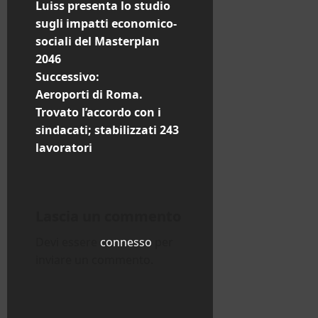
a
Luiss presenta lo studio
sugli impatti economico-
v
sociali del Masterplan
i
2046
Successivo:
g
Aeroporti di Roma.
Trovato l’accordo con i
a
sindacati; stabilizzati 243
z
lavoratori
i
o
Lascia un commento
n
Devi essere
connesso
per
inviare un commento.
e
a