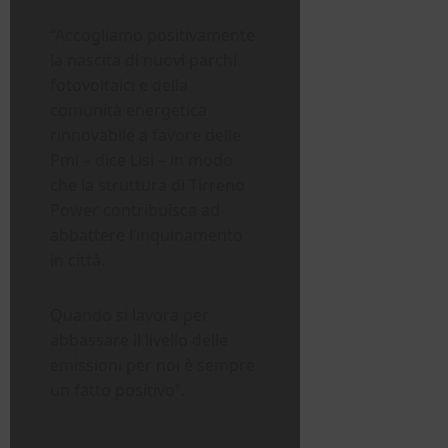
“Accogliamo positivamente
la nascita di nuovi parchi
fotovoltaici e della
comunità energetica
rinnovabile a favore delle
Pmi – dice Lisi – in modo
che la struttura di Tirreno
Power contribuisca ad
abbattere l’inquinamento
in città.
Quando si lavora per
abbassare il livello delle
emissioni per noi è sempre
un fatto positivo”.