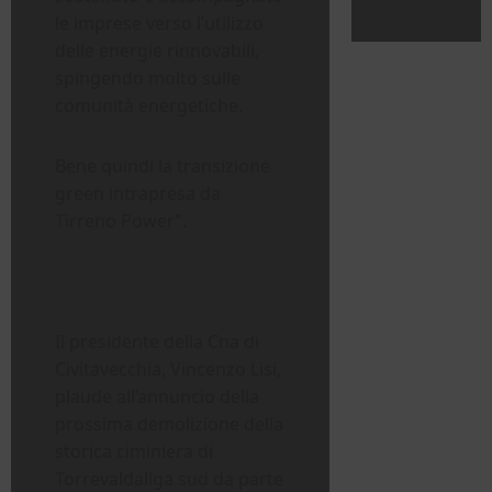
le imprese verso l’utilizzo
delle energie rinnovabili,
spingendo molto sulle
comunità energetiche.
Bene quindi la transizione
green intrapresa da
Tirreno Power”.
Il presidente della Cna di
Civitavecchia, Vincenzo Lisi,
plaude all’annuncio della
prossima demolizione della
storica ciminiera di
Torrevaldaliga sud da parte