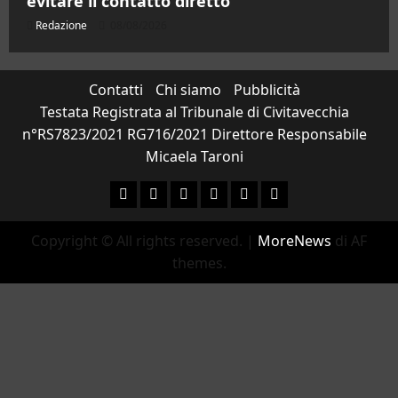
evitare il contatto diretto”
Redazione
08/08/2026
Contatti
Chi siamo
Pubblicità
Testata Registrata al Tribunale di Civitavecchia
n°RS7823/2021 RG716/2021 Direttore Responsabile
Micaela Taroni
Facebook
Instagram
YouTube
Twitter
Email
Ente
Parco
Copyright © All rights reserved.
|
MoreNews
di AF
Naturale
themes.
Bracciano-
Martignano