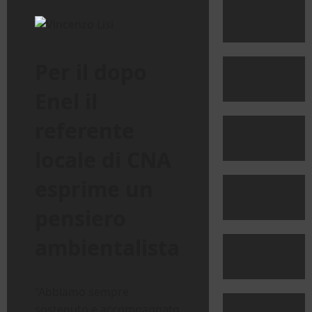
Per il dopo
Enel il
referente
locale di CNA
esprime un
pensiero
ambientalista
“Abbiamo sempre
sostenuto e accompagnato