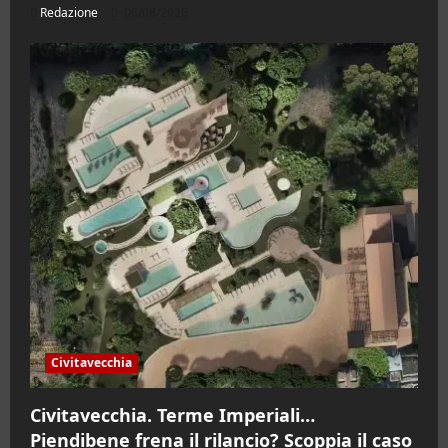
Redazione
06/08/2026
Civitavecchia
Civitavecchia. Terme Imperiali…
Piendibene frena il rilancio? Scoppia il caso