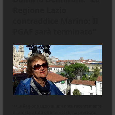
Regione Lazio
contraddice Marino: Il
PGAF sarà terminato”
<<La Regione Lazio in una nota recentemente
diramata a tutti gli interessati, ha precisato