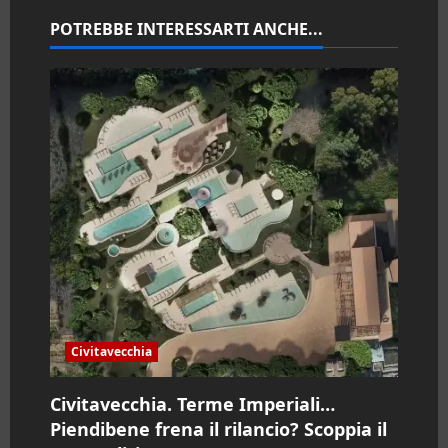
n
POTREBBE INTERESSARTI ANCHE...
e
a
r
t
i
c
o
l
Civitavecchia
o
Civitavecchia. Terme Imperiali…
Piendibene frena il rilancio? Scoppia il