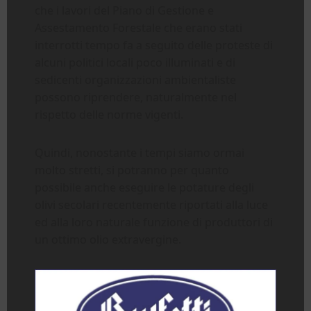
che i lavori del Piano di Gestione e
Assestamento Forestale che erano stati
interrotti tempo fa a seguito delle proteste di
alcuni politici locali poco illuminati e di
sedicenti organizzazioni ambientaliste
possono riprendere, naturalmente nel
rispetto delle norme vigenti.
Quindi, nonostante i tempi siamo ormai
molto stretti, si potranno per quanto
possibile anche eseguire le potature degli
olivi secolari recentemente riportati alla luce
ed alla loro naturale funzione di produttori di
un ottimo olio extravergine.