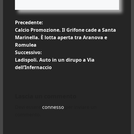
N
Precedente:
Calcio Promozione. Il Grifone cade a Santa
a
Marinella. È lotta aperta tra Aranova e
Romulea
v
Successivo:
i
Ladispoli. Auto in un dirupo a Via
dell’Infernaccio
g
a
Lascia un commento
z
Devi essere
connesso
per inviare un
i
commento.
o