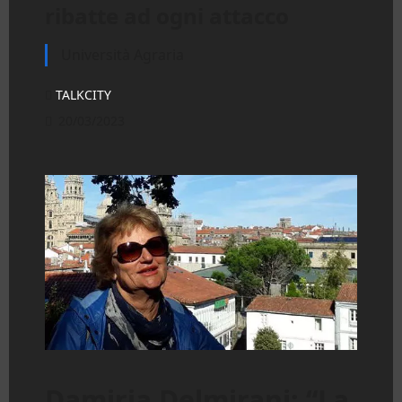
ribatte ad ogni attacco
Università Agraria
TALKCITY
20/03/2023
Damiria Delmirani: “La