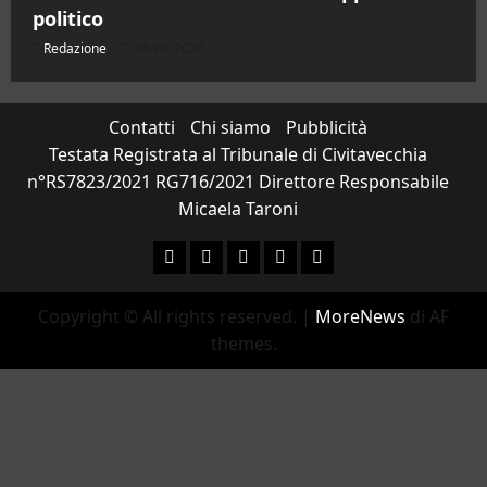
politico
Redazione
06/08/2026
Contatti
Chi siamo
Pubblicità
Testata Registrata al Tribunale di Civitavecchia
n°RS7823/2021 RG716/2021 Direttore Responsabile
Micaela Taroni
Facebook
Instagram
YouTube
Twitter
Email
Copyright © All rights reserved.
|
MoreNews
di AF
themes.