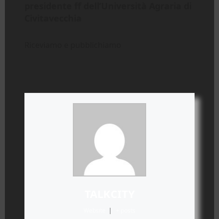
presidente ff dell’Università Agraria di
Civitavecchia
Riceviamo e pubblichiamo
TALKCITY
Website
|
+ posts