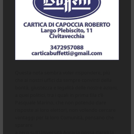
Questa nota sembra voler rispondere, più
che ai nostri uffici da sempre convinti della
bontà, giustezza e legalità delle nostre azioni,
a quei politici, tra i quali in prima fila c’è
Pasquale Marino, che non potendo dare
risposte ai loro elettori, non volendo cercare
vantaggi per la loro Comunità, pensano che
sparare
a zero sull’Università Agraria possa dargli la