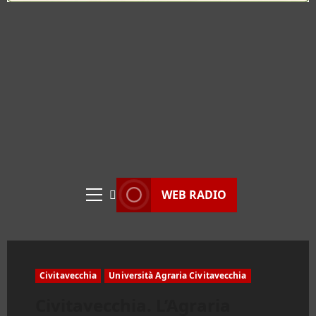
WEB RADIO
Menu
principale
Civitavecchia
Università Agraria Civitavecchia
Civitavecchia. L’Agraria