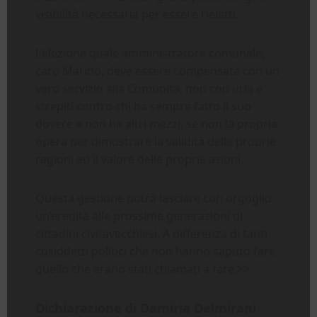
visibilità necessaria per essere rieletti.
L’elezione quale amministratore comunale,
caro Marino, deve essere compensata con un
vero servizio alla Comunità, non con urla e
strepiti contro chi ha sempre fatto il suo
dovere e non ha altri mezzi, se non la propria
opera per dimostrare la validità delle proprie
ragioni ed il valore delle proprie azioni.
Questa gestione potrà lasciare con orgoglio
un’eredità alle prossime generazioni di
cittadini civitavecchiesi. A differenza di tanti
cosiddetti politici che non hanno saputo fare
quello che erano stati chiamati a fare.>>
Dichiarazione di Damiria Delmirani