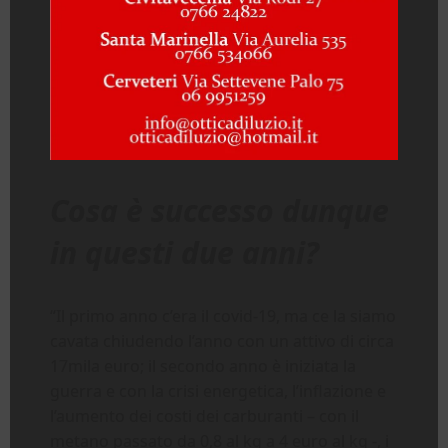
Cosa è successo dunque
in questi due anni?
“Il primo anno c’era il covid-19, ma ce la siamo
cavata chiudendo l’anno con un attivo di circa
17mila euro; il secondo anno è iniziata la
guerra e con la crisi energetica, l’inflazione e
l’aumento dei costi dei carburanti – con il
metano passato da 0,8 al kg a 4 euro al kg -, i