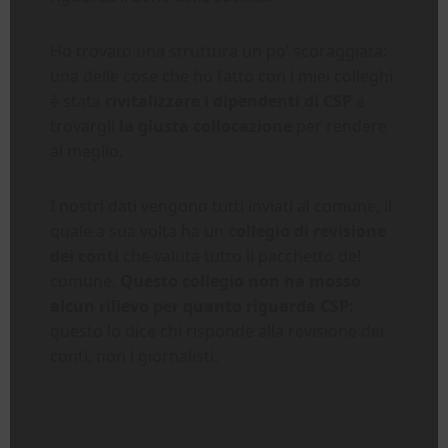
Ho trovato una struttura un po’ scoraggiata:
una delle cose che ho fatto con i miei colleghi
è stata
rivitalizzare i dipendenti di CSP
e
trovargli
la giusta collocazione
per rendere
al meglio.
I nostri dati vengono tutti inviati al comune, il
quale a sua volta ha un
collegio di revisione
dei conti
che valuta tutto il pacchetto del
comune.
Questo collegio non ha mosso
alcun rilievo per quanto riguarda CSP
:
questo lo dice chi risponde alla revisione dei
conti, non i giornalisti.