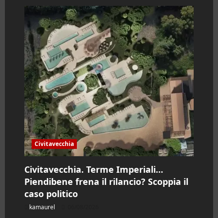
a
r
t
i
c
o
l
Civitavecchia
o
Civitavecchia. Terme Imperiali…
Piendibene frena il rilancio? Scoppia il
caso politico
kamaurel
06/08/2026