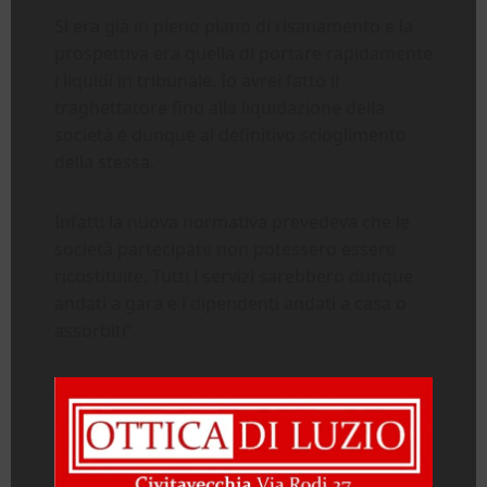
Si era già in pieno piano di risanamento e la
prospettiva era quella di portare rapidamente
i liquidi in tribunale. Io avrei fatto il
traghettatore fino alla liquidazione della
società e dunque al definitivo scioglimento
della stessa.
Infatti la nuova normativa prevedeva che le
società partecipate non potessero essere
ricostituite. Tutti i servizi sarebbero dunque
andati a gara e i dipendenti andati a casa o
assorbiti”.