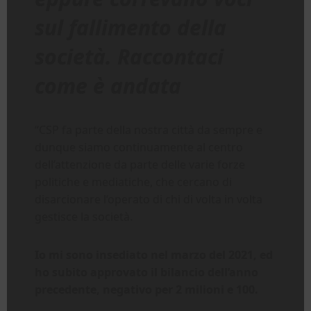
sul fallimento della
società. Raccontaci
come è andata
“CSP fa parte della nostra città da sempre e
dunque siamo continuamente al centro
dell’attenzione da parte delle varie forze
politiche e mediatiche, che cercano di
disarcionare l’operato di chi di volta in volta
gestisce la società.
Io mi sono insediato nel marzo del 2021, ed
ho subito approvato il bilancio dell’anno
precedente, negativo per 2 milioni e 100.