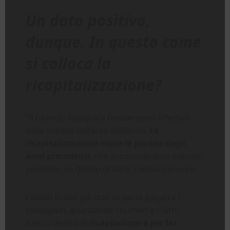
Un dato positivo,
dunque. In questo come
si colloca la
ricapitalizzazione?
“Il bilancio fotografa l’andamento effettivo
della società nell’arco dell’anno.
La
ricapitalizzazione copre le perdite degli
anni precedenti
, che accumulandosi avevano
prodotto un debito di oltre 5 milioni di euro.
I debiti erano già stati in parte pagati e i
consiglieri, guardando i numeri e i fatti,
hanno deciso di
ricapitalizzare per far