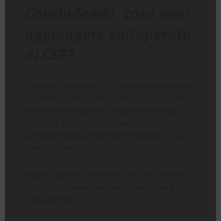
Concludendo, cosa vuoi
aggiungere sull’operato
di CSP?
“Da un po’ di tempo CSP gestisce i bagni della
Ficoncella: invito la cittadinanza a guardare la
differenza nel godersi l’acqua termale più
popolare e migliore del mondo – e mi prendo
la responsabilità di tale affermazione, di cui
sono convinto.
Stiamo facendo un lavoro che va in un’ottica
di crescita e benessere per la società e per
Civitavecchia”.