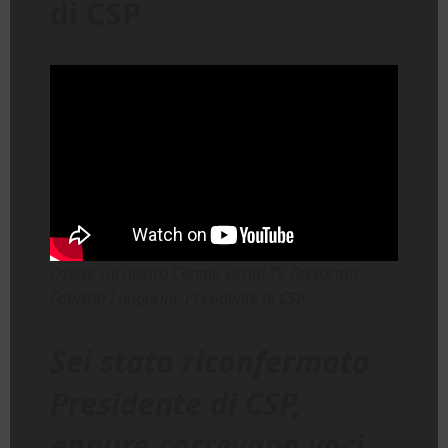
di CSP
Ospite sul nostro Canale Social TV l’avvocato
Fabrizio Lungarini, Presidente di CSP
.
Sei stato riconfermato
Presidente di CSP,
eppure correvano voci