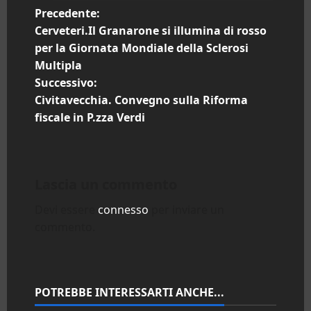
N
Precedente:
Cerveteri.Il Granarone si illumina di rosso
a
per la Giornata Mondiale della Sclerosi
Multipla
v
Successivo:
i
Civitavecchia. Convegno sulla Riforma
fiscale in P.zza Verdi
g
a
Lascia un commento
z
Devi essere
connesso
per inviare un
i
commento.
o
n
POTREBBE INTERESSARTI ANCHE...
e