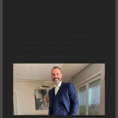
giornali ci hanno ricamato sopra, dichiarando
l’imminente fallimento della società.
In consiglio comunale ci hanno detto quindi
che non avrei dovuto chiudere il bilancio con
più di 600mila euro di perdita.
Ma alla
chiusura definitiva del bilancio, CSP aveva
un attivo di quasi 100mila euro.