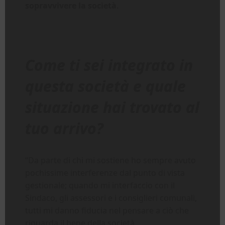
sopravvivere la società
.
Come ti sei integrato in
questa società e quale
situazione hai trovato al
tuo arrivo?
“Da parte di chi mi sostiene ho sempre avuto
pochissime interferenze dal punto di vista
gestionale; quando mi interfaccio con il
Sindaco, gli assessori e i consiglieri comunali,
tutti mi danno fiducia nel pensare a ciò che
riguarda il bene della società.