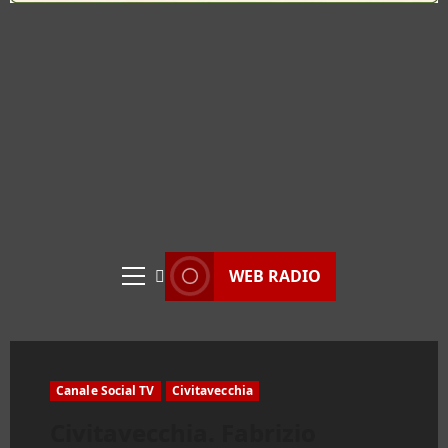
WEB RADIO
Menu
principale
Canale Social TV
Civitavecchia
Civitavecchia. Fabrizio