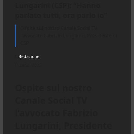
Lungarini (CSP): “Hanno
parlato tutti, ora parlo io”
Ospite sul nostro Canale Social TV
l'avvocato Fabrizio Lungarini, Presidente di
CSP
Redazione
29/05/2023
Ospite sul nostro
Canale Social TV
l’avvocato Fabrizio
Lungarini, Presidente