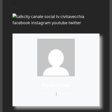
N. C.
Redazione
Website
|
+ posts