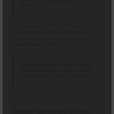
opportunità».
Per il consigliere di centrodestra, la
transizione energetica va sì affrontata, ma
senza compromettere la tenuta sociale ed
economica dei territori:
«La vera emergenza sarà la nuova
convenzione post-carbone: meno
fondi e più tasse per i cittadini».
Sharon Carminelli a nome