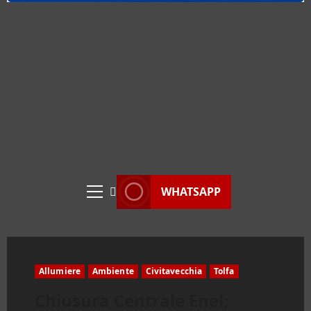
WHATSAPP
Menu
principale
Allumiere
Ambiente
Civitavecchia
Tolfa
Chiusura Centrale Enel;