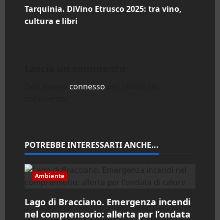
v
Tarquinia. DiVino Etrusco 2025: tra vino,
i
cultura e libri
g
a
Lascia un commento
z
Devi essere
connesso
per inviare un
commento.
i
o
n
POTREBBE INTERESSARTI ANCHE...
e
Ambiente
a
Lago di Bracciano. Emergenza incendi
r
nel comprensorio: allerta per l’ondata