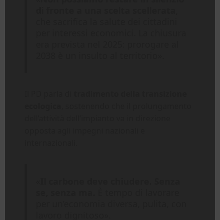
di fronte a una scelta scellerata
,
che sacrifica la salute dei cittadini
per interessi economici. La chiusura
era prevista nel 2025: prorogare al
2038 è un insulto al territorio».
Il PD parla di
tradimento della transizione
ecologica
, sostenendo che il prolungamento
dell’attività dell’impianto va in direzione
opposta agli impegni nazionali e
internazionali.
«
Il carbone deve chiudere. Senza
se, senza ma.
È tempo di lavorare
per un’economia diversa, pulita, con
lavoro dignitoso».