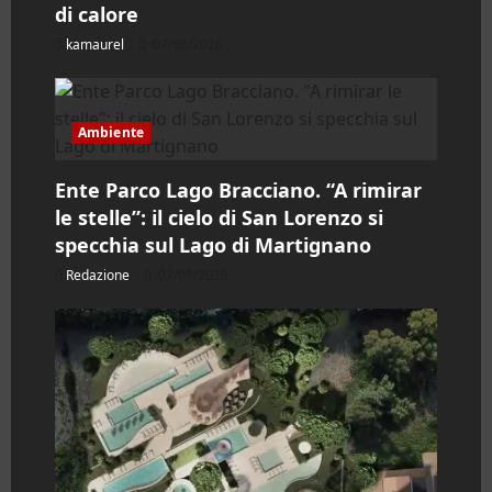
di calore
t
kamaurel
07/08/2026
i
c
Ambiente
o
Ente Parco Lago Bracciano. “A rimirar
l
le stelle”: il cielo di San Lorenzo si
specchia sul Lago di Martignano
o
Redazione
07/08/2026