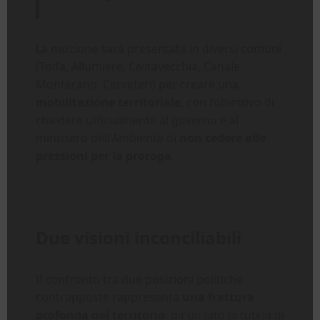
La mozione sarà presentata in diversi comuni
(Tolfa, Allumiere, Civitavecchia, Canale
Monterano, Cerveteri) per creare una
mobilitazione territoriale
, con l’obiettivo di
chiedere ufficialmente al governo e al
ministero dell’Ambiente di
non cedere alle
pressioni per la proroga
.
Due visioni inconciliabili
Il confronto tra due posizioni politiche
contrapposte rappresenta
una frattura
profonda nel territorio
: da un lato la tutela di