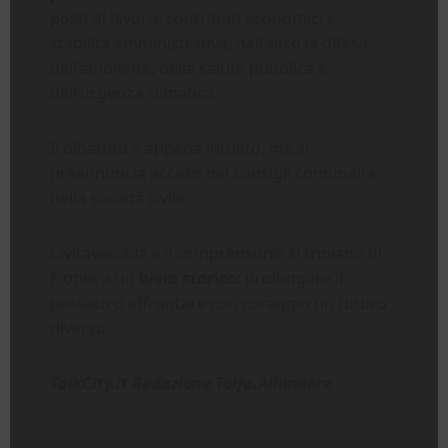
posti di lavoro, contributi economici e
stabilità amministrativa; dall’altro la difesa
dell’ambiente, della salute pubblica e
dell’urgenza climatica.
Il dibattito è appena iniziato, ma si
preannuncia acceso nei consigli comunali e
nella società civile.
Civitavecchia e il comprensorio si trovano di
fronte a un
bivio storico
: prolungare il
passato o affrontare con coraggio un futuro
diverso.
TalkCity.it Redazione Tolfa.Allumiere