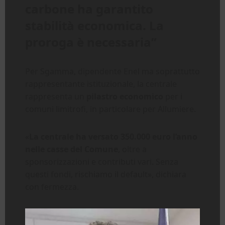
carbone ha garantito
stabilità economica. La
proroga è necessaria”
Per Sgamma, dipendente Enel ma soprattutto
rappresentante istituzionale, la centrale
rappresenta un
pilastro economico
per i
comuni limitrofi, in particolare per Allumiere.
«
La centrale ha versato 350.000 euro l’anno
nelle casse del Comune
, oltre a
sponsorizzazioni e contributi vari. Senza
questi fondi, rischiamo il default», dichiara
con fermezza.