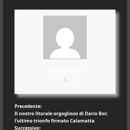
Redazione
Website
|
+ posts
N
Precedente:
Il nostro litorale orgoglioso di Dario Boi;
a
l’ultimo trionfo firmato Calamatta
Successivo: