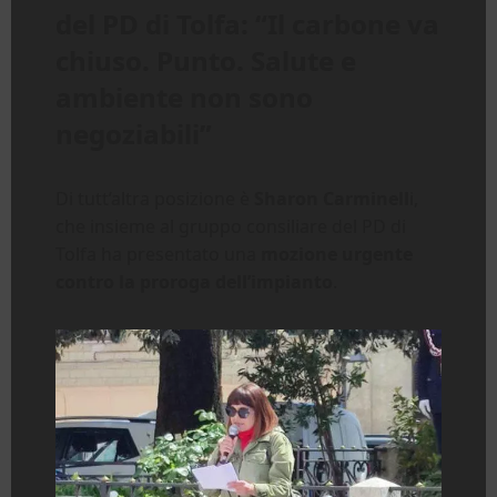
del PD di Tolfa: “Il carbone va
chiuso. Punto. Salute e
ambiente non sono
negoziabili”
Di tutt’altra posizione è
Sharon Carminell
i,
che insieme al gruppo consiliare del PD di
Tolfa ha presentato una
mozione urgente
contro la proroga dell’impianto
.