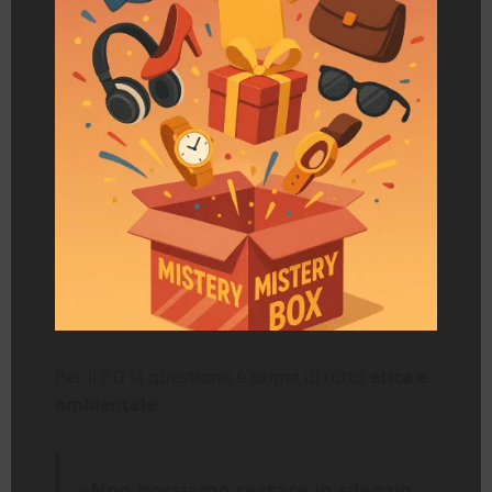
Per il PD la questione è prima di tutto
etica e
ambientale
:
«
Non possiamo restare in silenzio