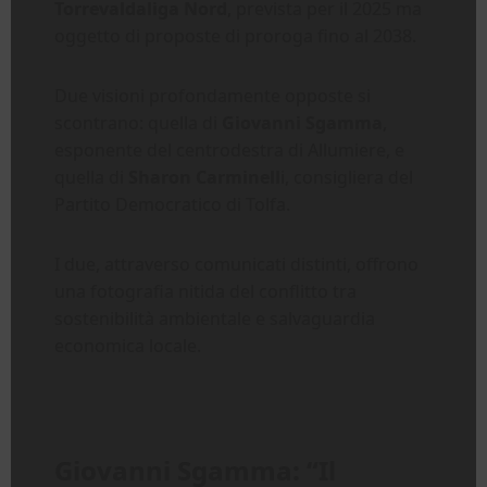
Torrevaldaliga Nord
, prevista per il 2025 ma
oggetto di proposte di proroga fino al 2038.
Due visioni profondamente opposte si
scontrano: quella di
Giovanni Sgamma
,
esponente del centrodestra di Allumiere, e
quella di
Sharon Carminell
i, consigliera del
Partito Democratico di Tolfa.
I due, attraverso comunicati distinti, offrono
una fotografia nitida del conflitto tra
sostenibilità ambientale e salvaguardia
economica locale.
Giovanni Sgamma: “Il