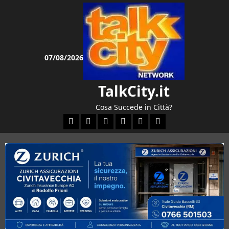
Vai
al
contenuto
07/08/2026
TalkCity.it
Cosa Succede in Città?
Facebook
Instagram
YouTube
Twitter
Email
Ente Parco Natural