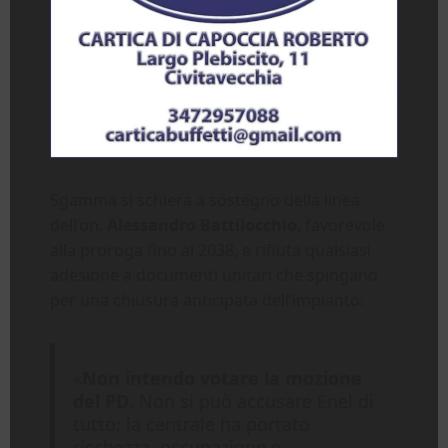
Sgamma si schiera a sostegno della linea
dell’on.
Alessandro Battilocchio
, favorevole
alla proroga fino al 2038, e rifiuta qualsiasi
adesione a documenti unitari che spingano
per una chiusura anticipata dell’impianto:
«
Non intendo votare la mozione
del PD
. Non si può accusare Enel di
tutto: la centrale ha portato
ricchezza, occupazione e