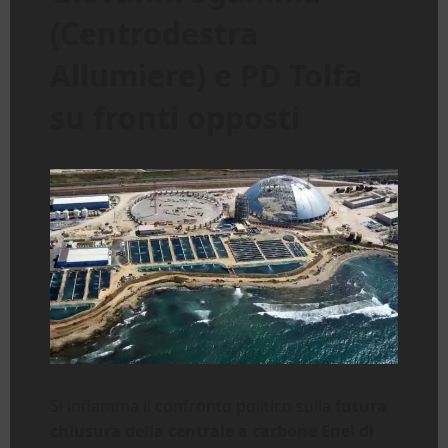
(Centrodestra
Allumiere) e PD Tolfa
su fronti opposti
Si infiamma il confronto politico sulla
futura
chiusura della centrale a carbone Enel di