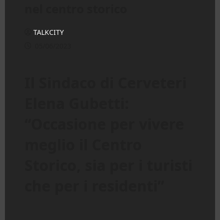
nel centro storico
TALKCITY
05/06/2023
Il Sindaco di Cerveteri
Elena Gubetti:
“Occasione per vivere
meglio il Centro
Storico, sia per i turisti
che per i residenti”