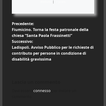
Website
|
+ posts
N
Precedente:
Fiumicino. Torna la festa patronale della
a
chiesa “Santa Paola Frassinetti”
Successivo:
v
Ladispoli. Avviso Pubblico per le richieste di
i
contributo per persone in condizione di
disabilità gravissima
g
a
Lascia un commento
z
Devi essere
connesso
per inviare un
i
commento.
o