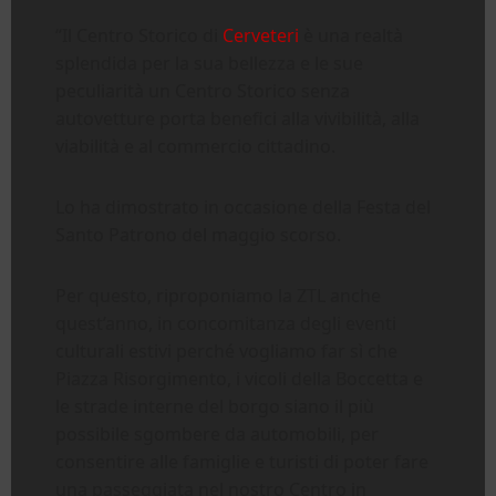
“Il Centro Storico di
Cerveteri
è una realtà
splendida per la sua bellezza e le sue
peculiarità un Centro Storico senza
autovetture porta benefici alla vivibilità, alla
viabilità e al commercio cittadino.
Lo ha dimostrato in occasione della Festa del
Santo Patrono del maggio scorso.
Per questo, riproponiamo la ZTL anche
quest’anno, in concomitanza degli eventi
culturali estivi perché vogliamo far sì che
Piazza Risorgimento, i vicoli della Boccetta e
le strade interne del borgo siano il più
possibile sgombere da automobili, per
consentire alle famiglie e turisti di poter fare
una passeggiata nel nostro Centro in