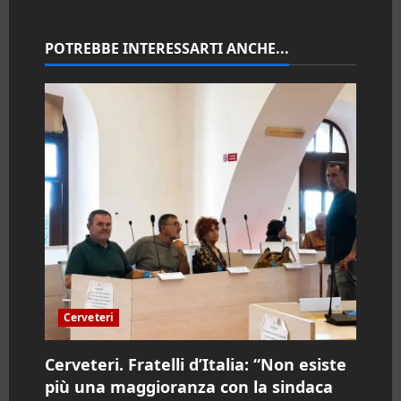
n
POTREBBE INTERESSARTI ANCHE...
e
a
r
t
i
c
o
Cerveteri
l
o
Cerveteri. Fratelli d’Italia: “Non esiste
più una maggioranza con la sindaca