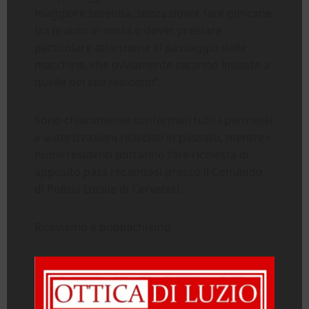
maggiore serenità, senza dover fare gimcane
tra le auto in sosta o dover prestare
particolare attenzione al passaggio delle
macchine, che ovviamente saranno limitate a
quelle dei soli residenti”.
Sono chiaramente confermati tutti i permessi
e autorizzazioni rilasciati in passato, mentre i
nuovi residenti potranno fare richiesta di
apposito pass recandosi presso il Comando
di Polizia Locale di Cerveteri.
Riceviamo e pubblichiamo