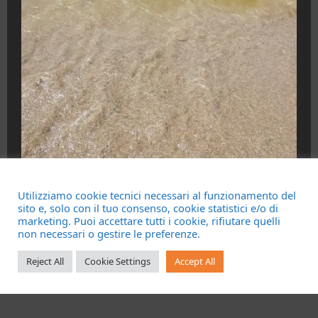
HOME
Utilizziamo cookie tecnici necessari al funzionamento del
Litorale Alto Lazio. Mare marrone, l’ARPA
sito e, solo con il tuo consenso, cookie statistici e/o di
marketing. Puoi accettare tutti i cookie, rifiutare quelli
fa chiarezza: “Sono microalghe, meglio
non necessari o gestire le preferenze.
evitare il contatto diretto”
Reject All
Cookie Settings
Accept All
Redazione
08/08/2026
Contatti
Chi siamo
Pubblicità