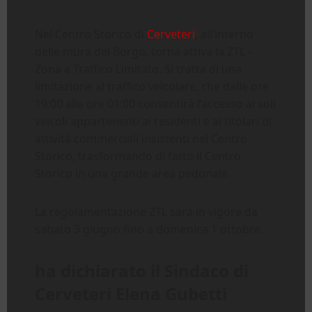
Nel Centro Storico di
Cerveteri
, all’interno
delle mura del Borgo, torna attiva la ZTL –
Zona a Traffico Limitato. Si tratta di una
limitazione al traffico veicolare, che dalle ore
19:00 alle ore 01:00 consentirà l’accesso ai soli
veicoli appartenenti ai residenti e ai titolari di
attività commerciali insistenti nel Centro
Storico, trasformando di fatto il Centro
Storico in una grande area pedonale.
La regolamentazione ZTL sarà in vigore da
sabato 3 giugno fino a domenica 1 ottobre.
ha dichiarato il Sindaco di
Cerveteri Elena Gubetti