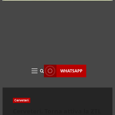
WEB RADIO
Menu
principale
Cerveteri
Cerveteri. Torna attiva la ZTL