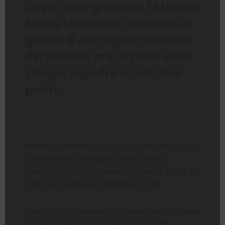
Dopo nove giornate l’Atletico
Santa Marinella comanda il
girone B col miglior attacco
del torneo, ma la cima vede
cinque squadre in soli due
punti.
Niente di definito dopo nove turni nel girone
B di Seconda Categoria, dove diverse
compagini sono appaiate a quota 18 punti, a
sole due lunghezze dall’Atletico S.M.
I nerazzurri al momento comandano il girone
grazie a prestazioni super soprattutto