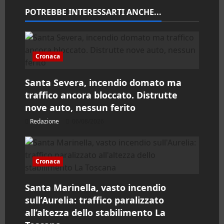
n
POTREBBE INTERESSARTI ANCHE...
e
a
Cronaca
r
Santa Severa, incendio domato ma
traffico ancora bloccato. Distrutte
t
nove auto, nessun ferito
i
Redazione
06/08/2026
c
o
Cronaca
l
Santa Marinella, vasto incendio
sull’Aurelia: traffico paralizzato
o
all’altezza dello stabilimento La