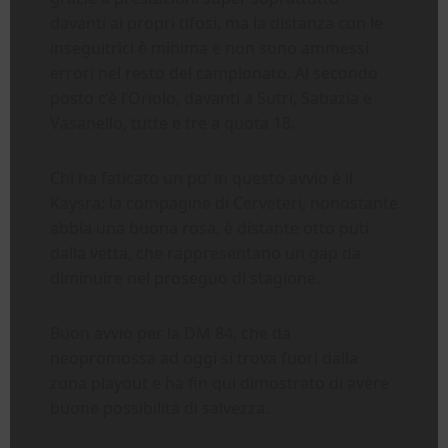
davanti ai propri tifosi, ma la distanza con le
inseguitrici è minima e non sono ammessi
errori nel resto del campionato. Al secondo
posto c’è l’Oriolo, davanti a Sutri, Sabazia e
Vasanello, tutte e tre a quota 18.
Chi ha faticato un po’ in questo avvio è il
Kaysra: la compagine di Cerveteri, nonostante
abbia una buona rosa, è distante otto puti
dalla vetta, che rappresentano un gap da
diminuire nel proseguo di stagione.
Buon avvio per la DM 84, che da
neopromossa ad oggi si trova fuori dalla
zona playout e ha fin qui dimostrato di avere
buone possibilità di salvezza.