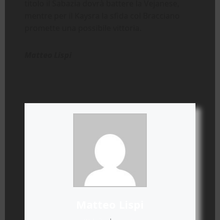
titolo il Sabazia dovrà battere la Vejanese,
mentre per il Kaysra la sfida col Bracciano
promette una possibile vittoria.
Matteo Lispi
Matteo Lispi