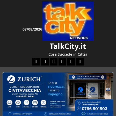
Vai
al
contenuto
07/08/2026
TalkCity.it
Cosa Succede in Città?
Facebook
Instagram
YouTube
Twitter
Email
Ente Parco Natural