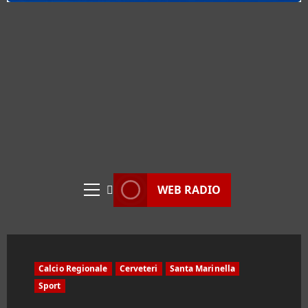
WEB RADIO
Menu
principale
Calcio Regionale
Cerveteri
Santa Marinella
Sport