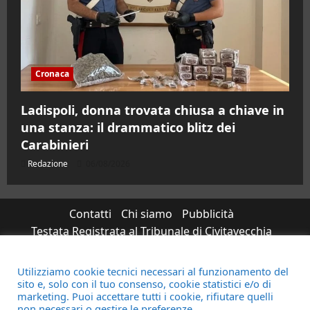
Cronaca
Ladispoli, donna trovata chiusa a chiave in
una stanza: il drammatico blitz dei
Carabinieri
Redazione
06/08/2026
Contatti
Chi siamo
Pubblicità
Testata Registrata al Tribunale di Civitavecchia
n°RS7823/2021 RG716/2021 Direttore Responsabile
Micaela Taroni
Utilizziamo cookie tecnici necessari al funzionamento del
sito e, solo con il tuo consenso, cookie statistici e/o di
Facebook
Instagram
YouTube
Twitter
Email
Ente Parco Natural
marketing. Puoi accettare tutti i cookie, rifiutare quelli
non necessari o gestire le preferenze.