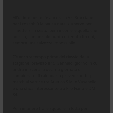
All’ultimo posto c’è ancora la Vis Bracciano:
per i rossoblù la pausa natalizia serve per
rimettersi in sesto, per rincorrere quella che
adesso, con un solo punto ottenuto fin qui,
sembra una salvezza impossibile.
C’è ancora tempo prima del riavvio della
stagione, previsto il 15 Gennaio, giorno in cui
andrà in scena la decima giornata di
campionato. Il calendario prevede un big
match al vertice tra Atletico S.M. e Vasanello,
e una sfida interessante tra Pro Fiano e DM
84.
Per rimanere tra le squadre in lotta per il