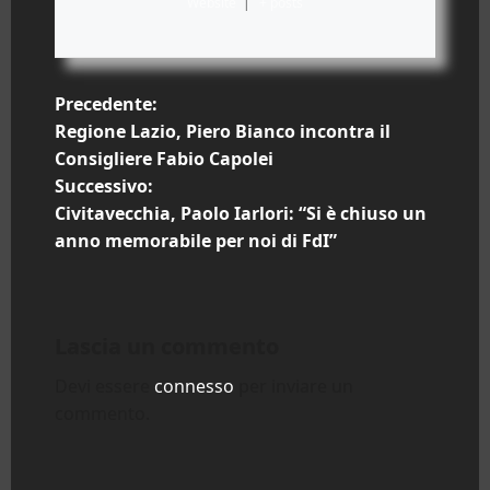
Website
|
+ posts
N
Precedente:
Regione Lazio, Piero Bianco incontra il
a
Consigliere Fabio Capolei
Successivo:
v
Civitavecchia, Paolo Iarlori: “Si è chiuso un
i
anno memorabile per noi di FdI”
g
a
Lascia un commento
z
Devi essere
connesso
per inviare un
commento.
i
o