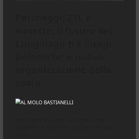
Parcheggi, ZTL e
navette: il futuro del
Lungolago tra disagi,
polemiche e nuova
organizzazione della
sosta
Nella mattina di oggi, 25 maggio, i lavori sul
lungolago Argenti sono entrati nella fase
finale.