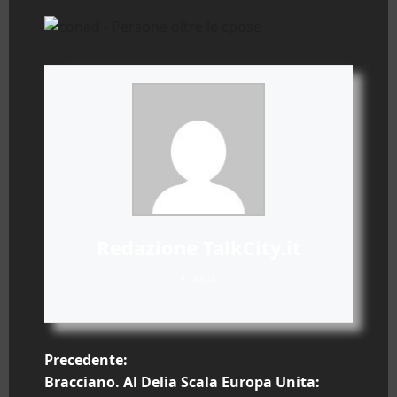
Redazione TalkCity.it
+ posts
N
Precedente:
Bracciano. Al Delia Scala Europa Unita: