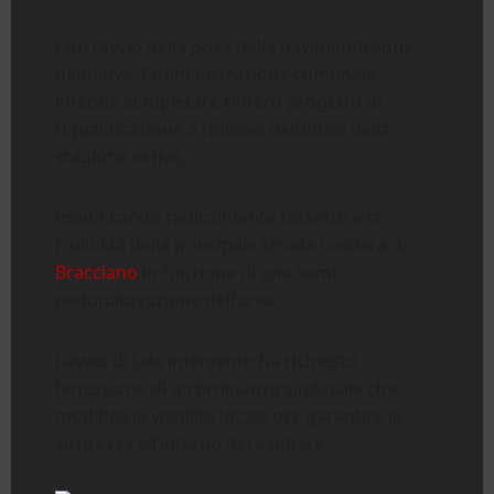
Con l’avvio della posa della pavimentazione
definitiva, l’amministrazione comunale
intende completare l’intero progetto di
riqualificazione a ridosso dell’inizio della
stagione estiva,
modificando radicalmente l’assetto e la
fruibilità della principale strada costiera di
Bracciano
in funzione di una semi-
pedonalizzazione dell’area.
L’avvio di tale intervento ha richiesto
l’emissione di un’ordinanza sindacale che
modifica la viabilità locale per garantire la
sicurezza all’interno del cantiere.