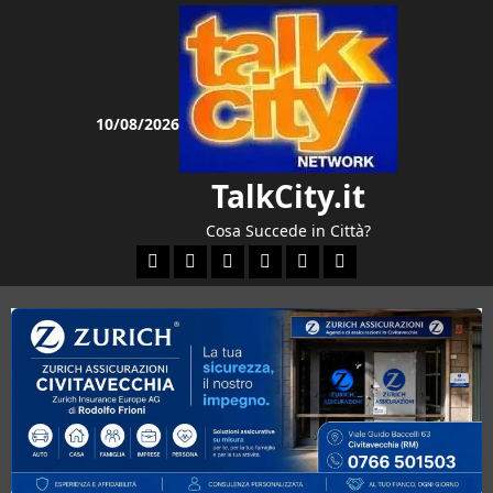
Vai
al
contenuto
10/08/2026
TalkCity.it
Cosa Succede in Città?
Facebook
Instagram
YouTube
Twitter
Email
Ente Parco Natural