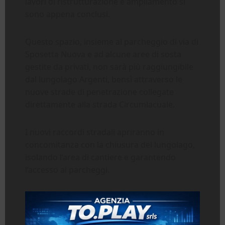
lavori di ristrutturazione e ampliamento si
sono appena conclusi.
Questo spazio, insieme al parcheggio di via di
Sposetta Nuova e ad alcune aree di sosta
gestite da privati, non sarà più raggiungibile
dal lungolago Argenti, bensì attraverso le
nuove strade di penetrazione collegate
direttamente alla strada Circumlacuale.
I nuovi raccordi stradali apriranno in
concomitanza con la chiusura del lungolago,
isolando l’area di cantiere e garantendo
l’accesso ai parcheggi.