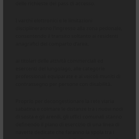
delle richieste dei pass di accesso.
I varchi elettronici e le limitazioni
disciplineranno l’ingresso alla zona pedonale,
consentendo il transito soltanto ai residenti
anagrafici del comparto d’area,
ai titolari delle attività commerciali ed
esercenti del lungolago, alle categorie
professionali equiparate e ai veicoli muniti di
contrassegno per persone con disabilità.
Proprio per decongestionare la rete viaria
sabatina e colmare le distanze tra i nuovi nodi
di sosta e gli arenili, gli uffici comunali stanno
definendo il piano di esercizio di una linea di
navette dedicate che faranno la spola tra i