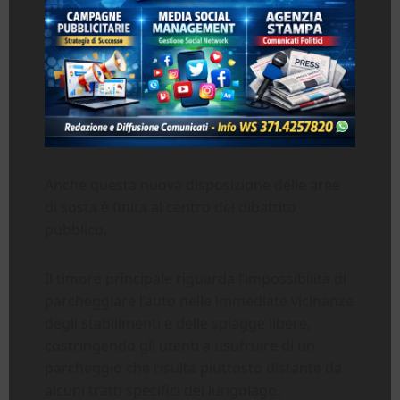
Anche questa nuova disposizione delle aree
di sosta è finita al centro del dibattito
pubblico.
Il timore principale riguarda l’impossibilità di
parcheggiare l’auto nelle immediate vicinanze
degli stabilimenti e delle spiagge libere,
costringendo gli utenti a usufruire di un
parcheggio che risulta piuttosto distante da
alcuni tratti specifici del lungolago.