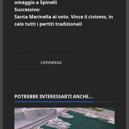
a
omaggio a Spinelli
Successivo:
v
Santa Marinella al voto. Vince il civismo, in
i
calo tutti i partiti tradizionali
g
a
Lascia un commento
z
Devi essere
connesso
per inviare un
commento.
i
o
n
POTREBBE INTERESSARTI ANCHE...
e
a