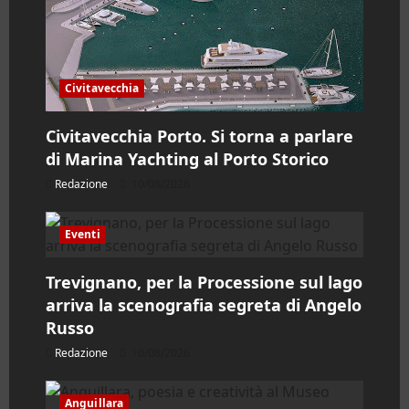
r
t
i
Civitavecchia
c
Civitavecchia Porto. Si torna a parlare
di Marina Yachting al Porto Storico
o
Redazione
10/08/2026
l
Eventi
o
Trevignano, per la Processione sul lago
arriva la scenografia segreta di Angelo
Russo
Redazione
10/08/2026
Anguillara