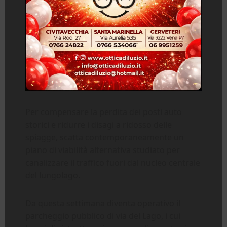
Per compensare la perdita dei posti auto
storici e ridurre i disagi a ridosso delle
spiagge, scatta contemporaneamente un
piano di viabilità alternativa studiato per
canalizzare il traffico fuori dal nucleo centrale
del lungolago.
Da questa settimana diventa operativo il
parcheggio pubblico di via del Lago, i cui