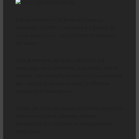
Il provvedimento dispone la chiusura
completa al traffico veicolare e il divieto di
sosta assoluto su tutto il tratto interessato
dai lavori.
Fino al termine dei lavori, l’accesso sul
lungolago sarà interdetto a qualsiasi mezzo
privato, con deroghe previste esclusivamente
per i veicoli di soccorso e per le effettive
situazioni di emergenza.
L’avvio dei lavori in questo specifico momento
dell’anno ha però sollevato diverse
perplessità tra i cittadini e i frequentatori
della zona.