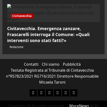
Civitavecchia
Civitavecchia. Emergenza zanzare,
Frascarelli interroga il Comune: «Quali
interventi sono stati fatti?»
Redazione
10/08/2026
Contatti
Chi siamo
Pubblicità
Testata Registrata al Tribunale di Civitavecchia
n°RS7823/2021 RG716/2021 Direttore Responsabile
Micaela Taroni
Facebook
Instagram
YouTube
Twitter
Email
Ente Parco Natural
Copyright © All rights reserved.
|
MoreNews
di AF