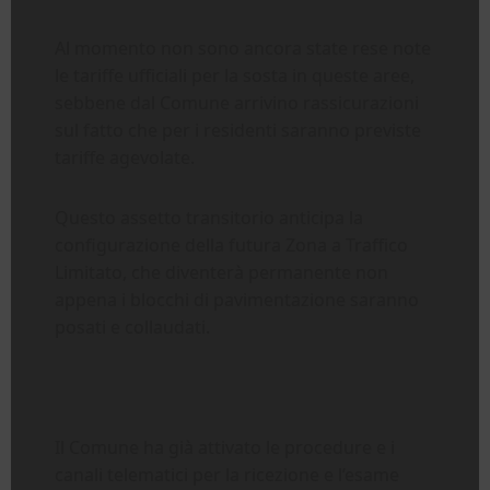
Al momento non sono ancora state rese note
le tariffe ufficiali per la sosta in queste aree,
sebbene dal Comune arrivino rassicurazioni
sul fatto che per i residenti saranno previste
tariffe agevolate.
Questo assetto transitorio anticipa la
configurazione della futura Zona a Traffico
Limitato, che diventerà permanente non
appena i blocchi di pavimentazione saranno
posati e collaudati.
Il Comune ha già attivato le procedure e i
canali telematici per la ricezione e l’esame