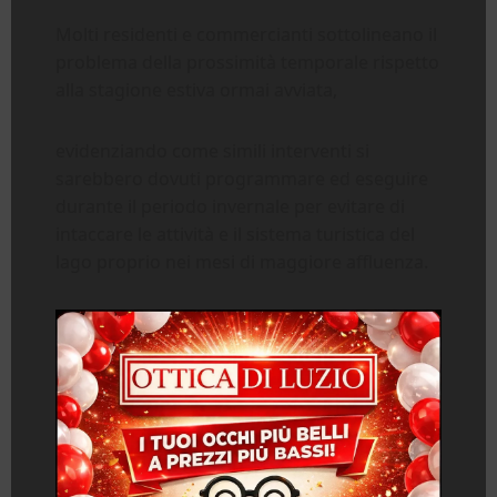
Molti residenti e commercianti sottolineano il
problema della prossimità temporale rispetto
alla stagione estiva ormai avviata,
evidenziando come simili interventi si
sarebbero dovuti programmare ed eseguire
durante il periodo invernale per evitare di
intaccare le attività e il sistema turistica del
lago proprio nei mesi di maggiore affluenza.