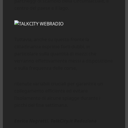
parcheggi di scambio della Circumlacuale, il
centro del paese e il lago.
Tuttavia, anche su questo fronte la
cittadinanza esprime forti dubbi, in
particolare sulla quantità di mezzi che
verranno effettivamente messi a disposizione
e sulla frequenza delle corse,
ritenute variabili cruciali per garantire un
collegamento efficiente ed evitare
l’isolamento di alcune spiagge durante i
picchi del fine settimana.
Enrico Negretti. TalkCity.it Redazione