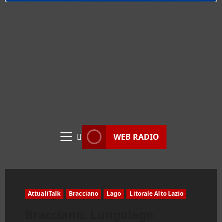
WEB RADIO
Menu
principale
AttualiTalk
Bracciano
Lago
Litorale Alto Lazio
Bracciano. Lungolago