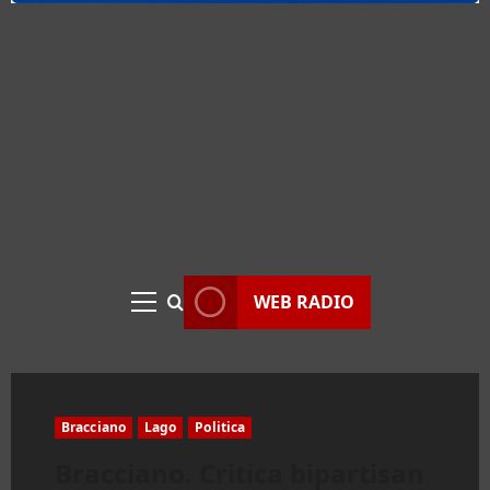
WEB RADIO
Menu
principale
Bracciano
Lago
Politica
Bracciano. Critica bipartisan