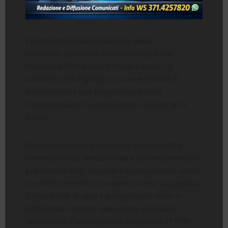
I problemi iniziano dall’idea della
pedonalizzazione e dalla conseguente
necessità di realizzare nuovi parcheggi
adiacenti al lungolago e nuove strade di
penetrazione per raggiungerli dalla
circumlacuale: da qui iniziano una serie di
errori.
L’amministrazione inserisce nel progetto
terreni privati, senza avviare correttamente la
procedura degli espropri e senza tener conto
che detti terreni si trovano in area soggetta a
tutela e che le opere prospettate sono in
difformità rispetto alle norme del Piano
Territoriale Paesaggistico Regionale (PTPR):