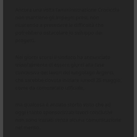
Ancora una volta l’amministrazione Crocicchi
non mantiene gli impegni presi, non
riuscendo a prevedere le difficoltà che
potrebbero ostacolare lo sviluppo dei
progetti.
Nei giorni scorsi il sindaco ha annunciato
trionfalmente di essere giunti alla fase
conclusiva dei lavori del lungolago Argenti,
che sarebbe dovuta iniziare lunedì 25 maggio,
come da comunicato ufficiale,
ma qualcosa è andato storto visto che ad
oggi i tanto sponsorizzati lavori conclusivi
non sono iniziati senza alcuna comunicazione
nel merito.