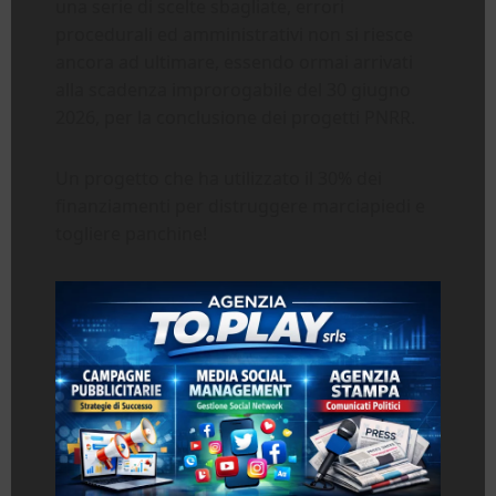
una serie di scelte sbagliate, errori
procedurali ed amministrativi non si riesce
ancora ad ultimare, essendo ormai arrivati
alla scadenza improrogabile del 30 giugno
2026, per la conclusione dei progetti PNRR.
Un progetto che ha utilizzato il 30% dei
finanziamenti per distruggere marciapiedi e
togliere panchine!