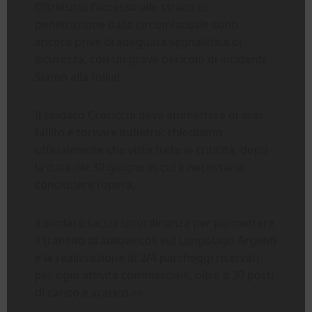
Oltretutto l’accesso alle strade di
penetrazione dalla circumlacuale sono
ancora prive di adeguata segnaletica di
sicurezza, con un grave pericolo di incidenti.
Siamo alla follia!
Il sindaco Crocicchi deve ammettere di aver
fallito e tornare indietro: chiediamo
ufficialmente che viste tutte le criticità, dopo
la data del 30 giugno in cui è necessario
concludere l’opera,
il Sindaco faccia un’ordinanza per permettere
il transito di autoveicoli sul Lungolago Argenti
e la realizzazione di 2/4 parcheggi riservati
per ogni attività commerciale, oltre a 30 posti
di carico e scarico.>>