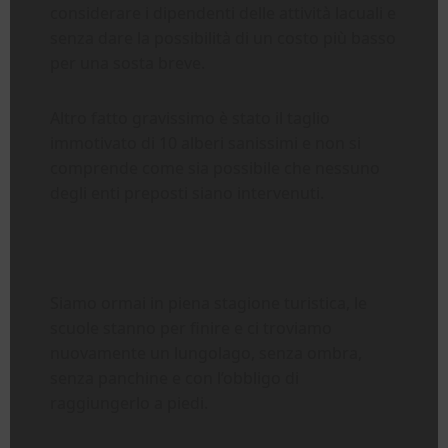
considerare i dipendenti delle attività lacuali e
senza dare la possibilità di un costo più basso
per una sosta breve.
Altro fatto gravissimo è stato il taglio
immotivato di 10 alberi sanissimi e non si
comprende come sia possibile che nessuno
degli enti preposti siano intervenuti.
Siamo ormai in piena stagione turistica, le
scuole stanno per finire e ci troviamo
nuovamente un lungolago, senza ombra,
senza panchine e con l’obbligo di
raggiungerlo a piedi.