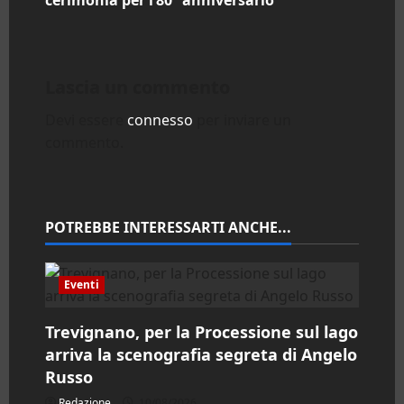
i
g
a
Lascia un commento
z
Devi essere
connesso
per inviare un
commento.
i
o
n
POTREBBE INTERESSARTI ANCHE...
e
Eventi
a
Trevignano, per la Processione sul lago
r
arriva la scenografia segreta di Angelo
Russo
t
Redazione
10/08/2026