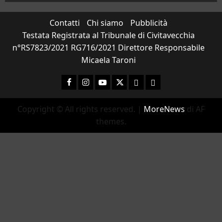
Contatti
Chi siamo
Pubblicità
Testata Registrata al Tribunale di Civitavecchia
n°RS7823/2021 RG716/2021 Direttore Responsabile
Micaela Taroni
Facebook
Instagram
YouTube
Twitter
Email
Ente Parco Natura
Copyright © All rights reserved.
|
MoreNews
di AF
themes.