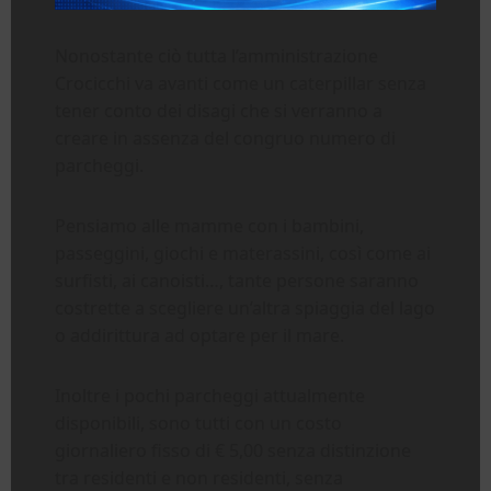
Nonostante ciò tutta l’amministrazione
Crocicchi va avanti come un caterpillar senza
tener conto dei disagi che si verranno a
creare in assenza del congruo numero di
parcheggi.
Pensiamo alle mamme con i bambini,
passeggini, giochi e materassini, così come ai
surfisti, ai canoisti…, tante persone saranno
costrette a scegliere un’altra spiaggia del lago
o addirittura ad optare per il mare.
Inoltre i pochi parcheggi attualmente
disponibili, sono tutti con un costo
giornaliero fisso di € 5,00 senza distinzione
tra residenti e non residenti, senza