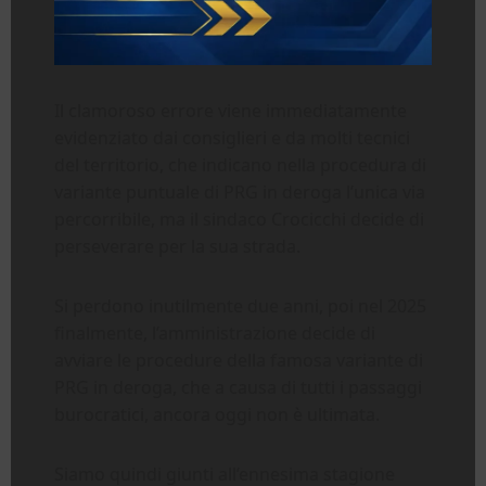
Il clamoroso errore viene immediatamente
evidenziato dai consiglieri e da molti tecnici
del territorio, che indicano nella procedura di
variante puntuale di PRG in deroga l’unica via
percorribile, ma il sindaco Crocicchi decide di
perseverare per la sua strada.
Si perdono inutilmente due anni, poi nel 2025
finalmente, l’amministrazione decide di
avviare le procedure della famosa variante di
PRG in deroga, che a causa di tutti i passaggi
burocratici, ancora oggi non è ultimata.
Siamo quindi giunti all’ennesima stagione