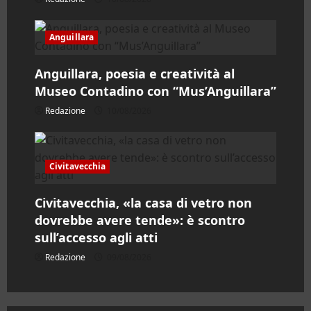
i
c
Anguillara
o
Anguillara, poesia e creatività al
Museo Contadino con “Mus’Anguillara”
l
Redazione
10/08/2026
o
Civitavecchia
Civitavecchia, «la casa di vetro non
dovrebbe avere tende»: è scontro
sull’accesso agli atti
Redazione
09/08/2026