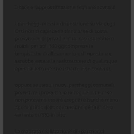
Il caos e l’approssimazione regnano sovrani!
I parcheggi messi a disposizione su via degli
Orti non si capisce se siano aree di sosta
provvisorie di privati e in tal caso sarebbero
fruibili per soli 180 gg comprese le
tempistiche di allestimento e di ripristino e
sarebbe vietata la realizzazione di qualunque
opera al loro interno (sbarre e gettoniere),
oppure se siano i nuovi parcheggi comunali
previsti nel progetto in deroga e in tal caso
non potevano essere eseguiti e benché meno
aperti prima della conclusione dell’iter della
variante di PRG in atto.
La mancata realizzazione dei parcheggi