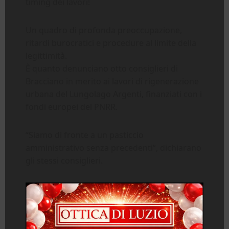
timing dei lavori!
Un quadro di profonda preoccupazione,
ritardi burocratici e procedure al limite della
legittimità.
È quanto denunciano otto consiglieri di
Bracciano in merito ai lavori di rigenerazione
urbana del Lungolago Argenti, finanziati con i
fondi europei del PNRR.
“Siamo di fronte a un pasticcio
amministrativo senza precedenti”, dichiarano
gli stessi consiglieri.