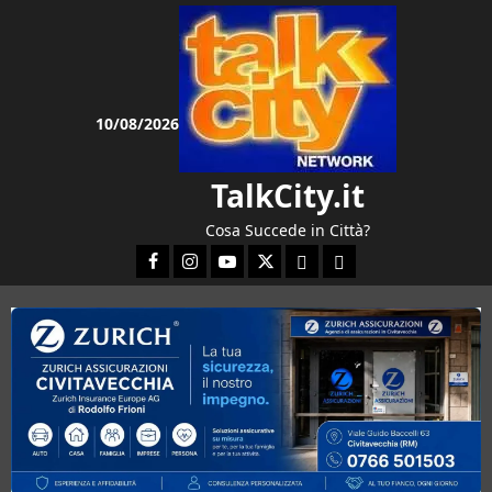
Vai
al
contenuto
10/08/2026
TalkCity.it
Cosa Succede in Città?
Facebook
Instagram
YouTube
Twitter
Email
Ente Parco Natura