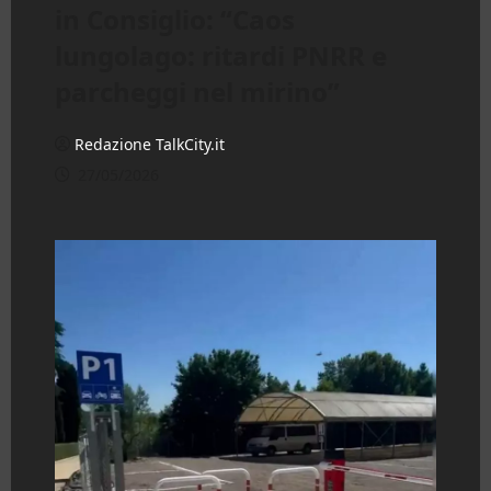
in Consiglio: “Caos
lungolago: ritardi PNRR e
parcheggi nel mirino”
Redazione TalkCity.it
27/05/2026