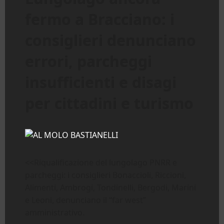
fermo a Bracciano: i
consiglieri denunciano
errori, parcheggi
insufficienti e disagi
per cittadini e turismo
<<Riqualificazione del lungolago PNRR e
parcheggi: i consiglieri Bonaccioli, Riccioni,
Alimenti, Ambrogi, Tondinelli, Bergodi, Marini
e Leoni, denunciano il “far west”
amministrativo.