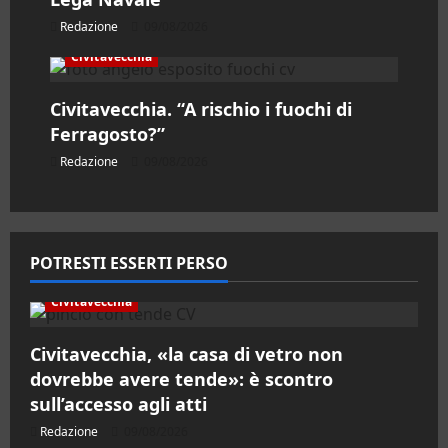
o
Redazione
09/08/2026
l
Civitavecchia
o
Civitavecchia. “A rischio i fuochi di
Ferragosto?”
Redazione
09/08/2026
POTRESTI ESSERTI PERSO
Civitavecchia
Civitavecchia, «la casa di vetro non
dovrebbe avere tende»: è scontro
sull’accesso agli atti
Redazione
09/08/2026