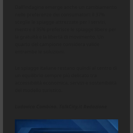
Dall’indagine emerge anche un cambiamento
nelle preferenze dei consumatori: il 37%
sceglie le spiagge attrezzate per i servizi,
mentre il 35% preferisce le spiagge libere per
la gratuità e la libertà di movimento. Un
quarto del campione considera valide
entrambe le soluzioni.
Le spiagge italiane restano quindi al centro di
un equilibrio sempre più delicato tra
accessibilità economica, servizi e sostenibilità
del modello turistico.
Ludovica Combina. TalkCity.it Redazione