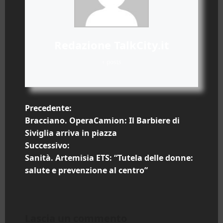
Redazione TalkCity.it
+ posts
N
Precedente:
Bracciano. OperaCamion: Il Barbiere di
a
Siviglia arriva in piazza
Successivo:
v
Sanità. Artemisia ETS: “Tutela delle donne:
i
salute e prevenzione al centro”
g
a
Lascia un commento