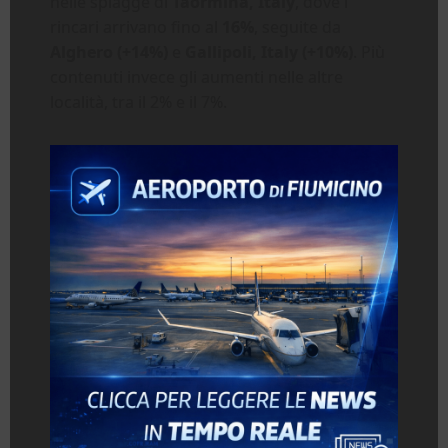
nelle spiagge di
Taormina, Italy
, dove i
rincari arrivano fino al
16%
, seguite da
Alghero (+14%)
e
Gallipoli, Italy (+10%)
. Più
contenuti invece gli aumenti nelle altre
località, tra il 2% e il 7%.