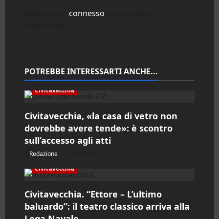
z
Devi essere
connesso
per inviare un
commento.
i
o
n
POTREBBE INTERESSARTI ANCHE...
e
Civitavecchia
a
Civitavecchia, «la casa di vetro non
dovrebbe avere tende»: è scontro
r
sull’accesso agli atti
t
Redazione
09/08/2026
Civitavecchia
i
Civitavecchia. “Ettore – L’ultimo
c
baluardo”: il teatro classico arriva alla
Lega Navale