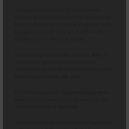
L’indagine ha coinvolto 222 stabilimenti
balneari in 10 località turistiche, rilevando le
tariffe della prima settimana di agosto. Tra le
spiagge analizzate emergono differenze
significative tra Nord e Sud Italia.
Tra le spiagge monitorate,
Alassio, Italy
si
conferma la località più costosa: una
settimana in prima fila con ombrellone e due
lettini costa in media
368 euro
.
All’estremo opposto,
Lignano Sabbiadoro,
Italy
risulta la spiaggia più economica, con
una spesa media di
164 euro
.
Aumenti particolarmente elevati si registrano