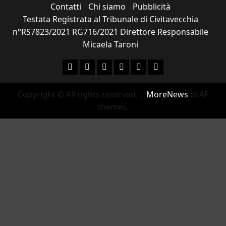
Contatti
Chi siamo
Pubblicità
Testata Registrata al Tribunale di Civitavecchia
n°RS7823/2021 RG716/2021 Direttore Responsabile
Micaela Taroni
Facebook
Instagram
YouTube
Twitter
Email
Ente Parco Natural
Copyright © All rights reserved.
|
MoreNews
di AF
themes.