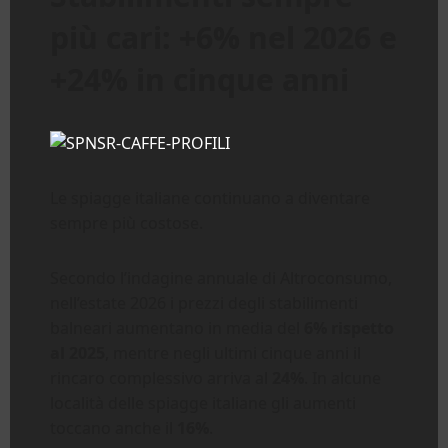
più cari: +6% nel 2026 e
+24% in cinque anni
Le spiagge italiane continuano a diventare
sempre più costose.
Secondo l’indagine annuale di Altroconsumo,
nell’estate 2026 i prezzi degli stabilimenti
balneari aumentano in media del
6% rispetto
al 2025
, mentre negli ultimi cinque anni il
rincaro complessivo arriva al
24%
. In alcune
località delle spiagge italiane gli aumenti
toccano anche il
16%
.