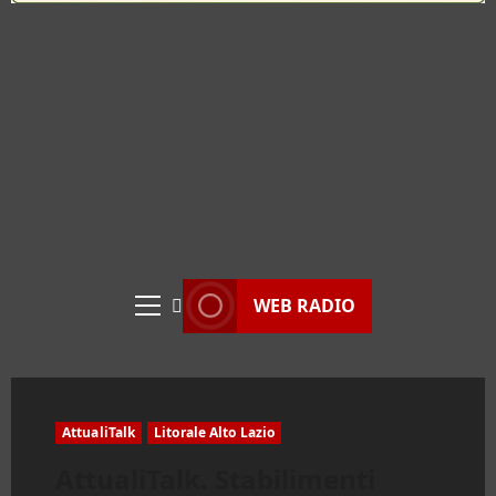
WEB RADIO
Menu
principale
AttualiTalk
Litorale Alto Lazio
AttualiTalk. Stabilimenti