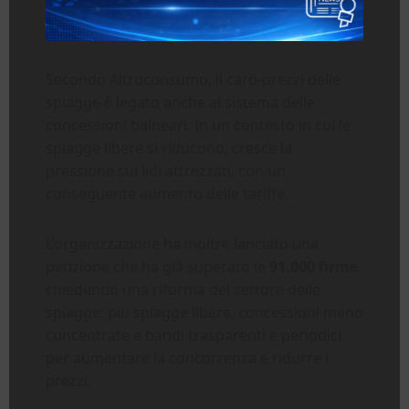
Secondo Altroconsumo, il caro-prezzi delle
spiagge è legato anche al sistema delle
concessioni balneari. In un contesto in cui le
spiagge libere si riducono, cresce la
pressione sui lidi attrezzati, con un
conseguente aumento delle tariffe.
L’organizzazione ha inoltre lanciato una
petizione che ha già superato le
91.000 firme
,
chiedendo una riforma del settore delle
spiagge: più spiagge libere, concessioni meno
concentrate e bandi trasparenti e periodici
per aumentare la concorrenza e ridurre i
prezzi.