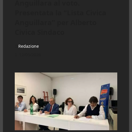
Anguillara al voto.
Presentata la “Lista Civica
Anguillara” per Alberto
Civica Sindaco
Redazione
12/05/2026