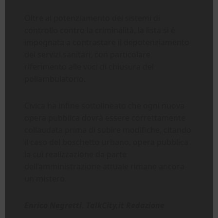
Oltre al potenziamento dei sistemi di
controllo contro la criminalità, la lista si è
impegnata a contrastare il depotenziamento
dei servizi sanitari, con particolare
riferimento alle voci di chiusura del
poliambulatorio.
Civica ha infine sottolineato che ogni nuova
opera pubblica dovrà essere correttamente
collaudata prima di subire modifiche, citando
il caso del boschetto urbano, opera pubblica
la cui realizzazione da parte
dell’amministrazione attuale rimane ancora
un mistero.
Enrico Negretti. TalkCity.it Redazione