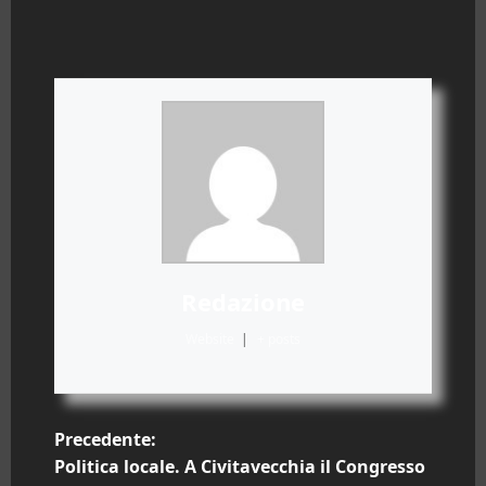
Redazione
Website
|
+ posts
N
Precedente:
Politica locale. A Civitavecchia il Congresso