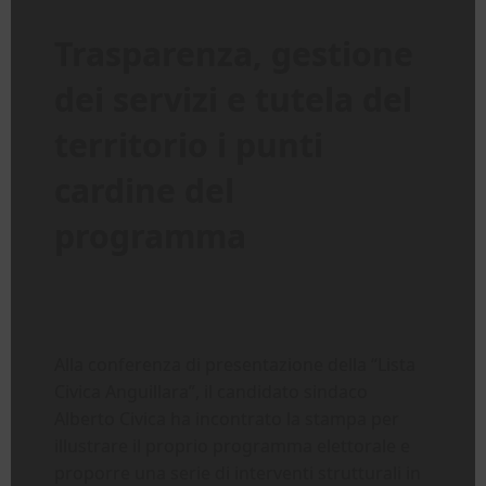
Trasparenza, gestione
dei servizi e tutela del
territorio i punti
cardine del
programma
Alla conferenza di presentazione della “Lista
Civica Anguillara”, il candidato sindaco
Alberto Civica ha incontrato la stampa per
illustrare il proprio programma elettorale e
proporre una serie di interventi strutturali in