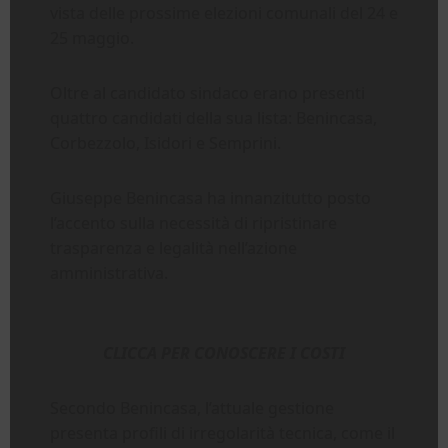
vista delle prossime elezioni comunali del 24 e
25 maggio.
Oltre al candidato sindaco erano presenti
quattro candidati della sua lista: Benincasa,
Corbezzolo, Isidori e Semprini.
Giuseppe Benincasa ha innanzitutto posto
l’accento sulla necessità di ripristinare
trasparenza e legalità nell’azione
amministrativa.
CLICCA PER CONOSCERE I COSTI
Secondo Benincasa, l’attuale gestione
presenta profili di irregolarità tecnica, come il