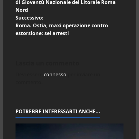
a
di Gioventù Nazionale del Litorale Roma
Nord
v
Successivo:
i
Roma. Ostia, maxi operazione contro
estorsione: sei arresti
g
a
Lascia un commento
z
Devi essere
connesso
per inviare un
i
commento.
o
n
POTREBBE INTERESSARTI ANCHE...
e
a