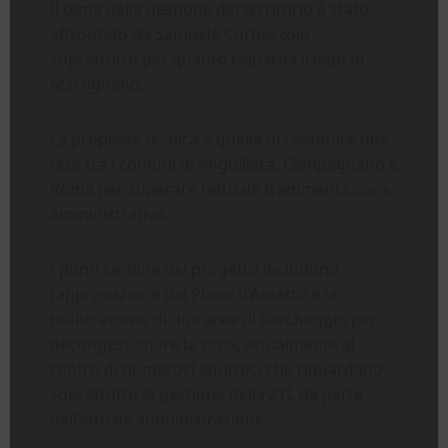
Il tema della gestione del territorio è stato
affrontato da Samuele Corbezzolo
soprattutto per quanto riguarda il lago di
Martignano.
La proposta tecnica è quella di costituire una
rete tra i comuni di Anguillara, Campagnano e
Roma per superare l’attuale frammentazione
amministrativa.
I punti cardine del progetto includono
l’approvazione del Piano d’Assetto e la
realizzazione di due aree di parcheggio per
decongestionare la zona, attualmente al
centro di numerosi equivoci che riguardano
soprattutto la gestione della ZTL da parte
dell’attuale amministrazione.