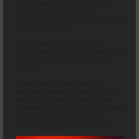
mancato rispetto delle quote di genere
all’interno del Consiglio comunale,
un’omissione che potrebbe inficiare la validità
degli atti della Giunta.
È stata inoltre denunciata una diffusa
difficoltà nell’accesso agli atti amministrativi e
una mancanza di riscontro alle istanze dei
cittadini.
Sul piano della correttezza elettorale,
Benincasa ha segnalato l’utilizzo di risorse
dell’amministrazione per eventi legati alla
campagna dei candidati uscenti e ha sollevato
dubbi su possibili conflitti di interesse
riguardanti affidamenti diretti a parenti.