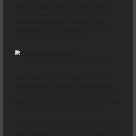
Sul fronte delle opere pubbliche e della
manutenzione, Iris Isidori ha indicato la
necessità di mappare lo stato di scuole,
impianti sportivi per intercettare i fondi
necessari alla loro riattivazione.
DDG COSTRUZIONI SRL SPONSOR
Per quanto riguarda la mobilità, il piano
prevede una rinegoziazione con Astral per
riorganizzare il chilometraggio del trasporto
pubblico e la creazione di percorsi ciclabili per
collegare le aree periferiche al centro.
Benincasa ha poi integrato l’analisi con dati
relativi alla gestione tributaria, rilevando un