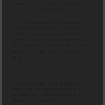
tasso di irriscosso estremamente alto,
compreso tra il 30% e il 75%.
Tra gli interventi tecnici urgenti, la lista ha
indicato il rifacimento del contratto per
l’illuminazione pubblica, attualmente in
proroga e ritenuto inadeguato rispetto alla
densità di popolazione, e la rinegoziazione
del servizio rifiuti per ripristinare il ritiro a
domicilio.
In chiusura, Alberto Civica ha sollevato
preoccupazioni sulla trasformazione di
Anguillara in una periferia urbana priva di
identità e coesione sociale.