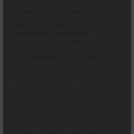
La proposta include l’istituzione di Consulte
cittadine, basate sul modello operativo di
Bracciano, che avrebbero il potere di
proporre temi e ordini del giorno
direttamente in Consiglio comunale.
Civica ha espresso critiche sulla gestione dei
23 milioni di euro ottenuti tramite il PNRR,
definendo gli investimenti effettuati finora
poco utili alla cittadinanza.
Una delle priorità immediate sarà la
creazione di un ufficio idrico comunale
dedicato esclusivamente ai rapporti con Acea,
con lo scopo di facilitare la risoluzione dei
frequenti disagi e disservizi che i cittadini di
Anguillara riscontrano continuamente.