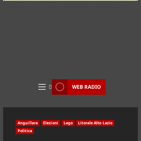
WEB RADIO
Menu
principale
Anguillara
Elezioni
Lago
Litorale Alto Lazio
Politica