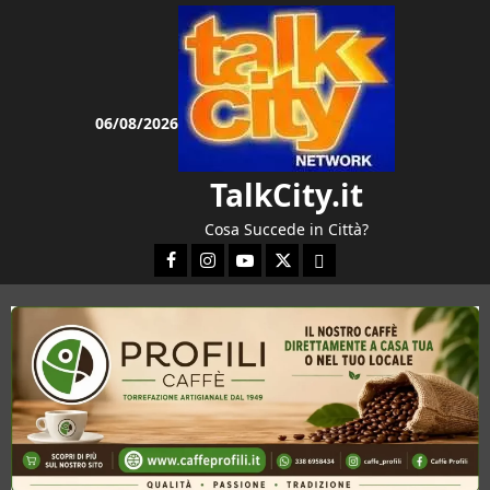
Vai
al
contenuto
06/08/2026
TalkCity.it
Cosa Succede in Città?
Facebook
Instagram
YouTube
Twitter
Email