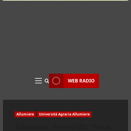
WEB RADIO
Menu
principale
Allumiere
Università Agraria Allumiere
Allumiere. Ferri (FdI): “Poca