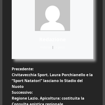
Redazione
Website
|
+ posts
N
Precedente:
Civitavecchia Sport. Laura Porchianello e la
a
“Sport Natatori” lasciano lo Stadio del
Nuoto
v
Successivo:
i
Regione Lazio. Apicoltura: costituita la
Consulta apistica regionale