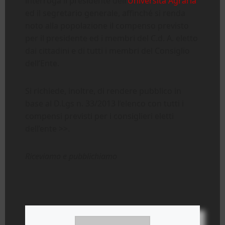
interroga il presidente dell’
Università Agraria
ed il segretario generale, affinché si renda
noto alla popolazione il compenso previsto
per il presidente ed i membri del C.d. A. eletto
dai cittadini e di tutti i membri del Consiglio
dell’Ente.
Si richiede, inoltre, di rendere pubblico in
base al D.Lgs n. 33/2013 l’elenco con tutti i
compensi previsti per i consiglieri eletti
dell’ente >>.
Riceviamo e pubblichiamo