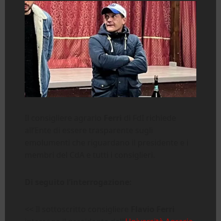
Il consigliere agrario
Ferri
di FdI richiede
all’Ente di essere trasparente sugli
emolumenti che riguardano il presidente e i
membri del CdA e tutti i consiglieri.
Di seguito l’interrogazione:
<< Il sottoscritto consigliere
Flavio Ferri