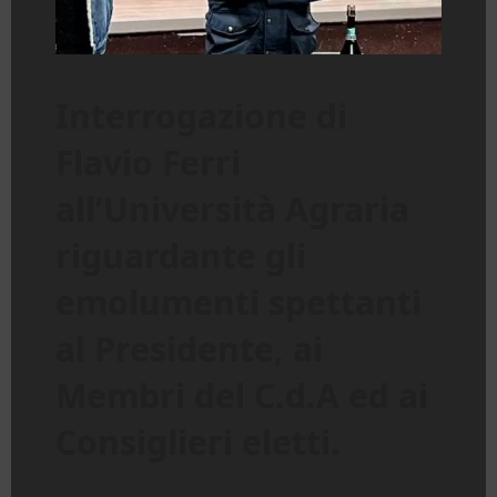
Interrogazione di
Flavio Ferri
all’Università Agraria
riguardante gli
emolumenti spettanti
al Presidente, ai
Membri del C.d.A ed ai
Consiglieri eletti.