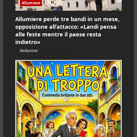
Allumiere
c
Allumiere perde tre bandi in un mese,
o
opposizione all’attacco: «Landi pensa
l
alle feste mentre il paese resta
indietro»
o
Redazione
05/08/2026