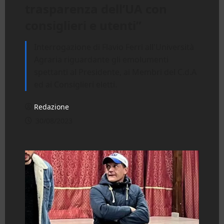
trasparenza dell’UA con
consiglieri e utenti”
Interrogazione di Flavio Ferri all'Università
Agraria riguardante gli emolumenti
spettanti al Presidente, ai Membri del C.d.A
ed ai Consiglieri eletti.
Redazione
30/08/2023