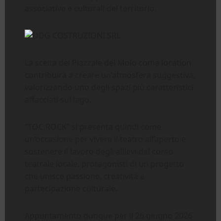
associative e culturali del territorio.
La scelta del Piazzale del Molo come location
contribuirà a creare un’atmosfera suggestiva,
valorizzando uno degli spazi più caratteristici
affacciati sul lago.
“TOC ROCK” si presenta quindi come
un’occasione per vivere il teatro all’aperto e
sostenere il lavoro degli allievi del corso
teatrale locale, protagonisti di un progetto
che unisce passione, creatività e
partecipazione culturale.
Appuntamento dunque per il 26 giugno 2026