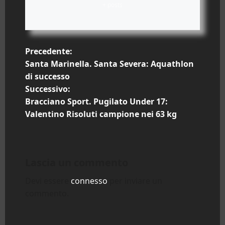
+ posts
N
Precedente:
Santa Marinella. Santa Severa: Aquathlon
a
di successo
Successivo:
v
Bracciano Sport. Pugilato Under 17:
i
Valentino Risoluti campione nei 63 kg
g
a
Lascia un commento
z
Devi essere
connesso
per inviare un
commento.
i
o