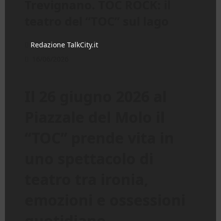
Trevignano. TOC ROCK: il
teatro del “TOC” sul lago
Redazione TalkCity.it
16/06/2026
Il 26 giugno 2026 al
Piazzale del Molo il
“TOC” prende vita in
uno spettacolo di
teatro tra ironia,
emozioni e ossessioni
quotidiane