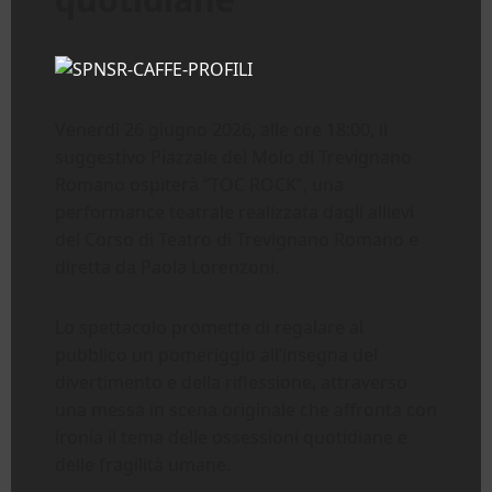
Venerdì 26 giugno 2026, alle ore 18:00, il
suggestivo Piazzale del Molo di Trevignano
Romano ospiterà “TOC ROCK”, una
performance teatrale realizzata dagli allievi
del Corso di Teatro di Trevignano Romano e
diretta da Paola Lorenzoni.
Lo spettacolo promette di regalare al
pubblico un pomeriggio all’insegna del
divertimento e della riflessione, attraverso
una messa in scena originale che affronta con
ironia il tema delle ossessioni quotidiane e
delle fragilità umane.