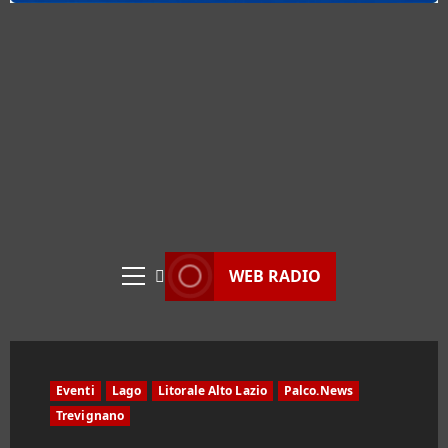
WEB RADIO
Menu
principale
Eventi
Lago
Litorale Alto Lazio
Palco.News
Trevignano