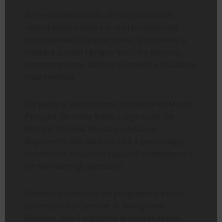
Al centro della storia c’è una particolare
seduta psicoanalitica in cui i protagonisti,
inconsapevoli di parteciparvi, si ritrovano a
mettere a nudo i propri “toc”, tra equivoci,
incomprensioni, battute pungenti e situazioni
imprevedibili.
Sul palco si alterneranno gli interpreti Marco
Perugini, Brunella Brida, Luigia Luisa De
Michele, Ornella Boccato e Arianna
Argomenti, che daranno vita a personaggi
eccentrici e situazioni capaci di coinvolgere e
far sorridere gli spettatori.
L’evento si inserisce nel programma estivo
promosso dal Comune di Trevignano
Romano, con il supporto di diverse realtà