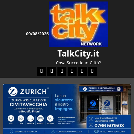
Vai
al
contenuto
09/08/2026
TalkCity.it
Cosa Succede in Città?
Facebook
Instagram
YouTube
Twitter
Email
Ente Parco Natural