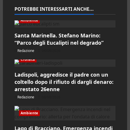
n
POTREBBE INTERESSARTI ANCHE...
e
Ambiente
a
Santa Marinella. Stefano Marino:
“Parco degli Eucalipti nel degrado”
r
Redazione
08/08/2026
t
Cronaca
i
Ladispoli, aggredisce il padre con un
coltello dopo il rifiuto di dargli denaro:
c
arrestato 26enne
o
Redazione
08/08/2026
l
Ambiente
o
Lago di Bracciano. Emergenza incendi