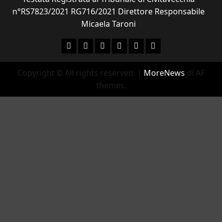
n°RS7823/2021 RG716/2021 Direttore Responsabile
Micaela Taroni
Facebook
Instagram
YouTube
Twitter
Email
Ente Parco Natural
Copyright © All rights reserved.
|
MoreNews
di AF
themes.