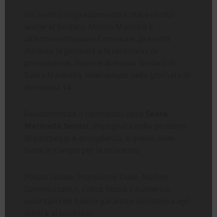
Un sentito ringraziamento è stato rivolto
anche al Sindaco Alessio Manuelli e
all’Amministrazione Comunale, presenti
durante la giornata e la cerimonia di
premiazione, insieme al nuovo Sindaco di
Santa Marinella, intervenuto nella giornata di
domenica 14.
Fondamentale il contributo della
Santa
Marinella Servizi,
impegnata nella gestione
di parcheggi e accoglienza, e quello delle
forze in campo per la sicurezza:
Polizia Locale, Protezione Civile, Nucleo
Sommozzatori, Croce Rossa e numerosi
volontari che hanno garantito assistenza agli
atleti e al pubblico.