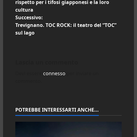
a
rispetto per i tifosi giapponesi e la loro
cultura
v
Successivo:
i
Trevignano. TOC ROCK: il teatro del “TOC”
sul lago
g
a
Lascia un commento
z
Devi essere
connesso
per inviare un
i
commento.
o
n
POTREBBE INTERESSARTI ANCHE...
e
a