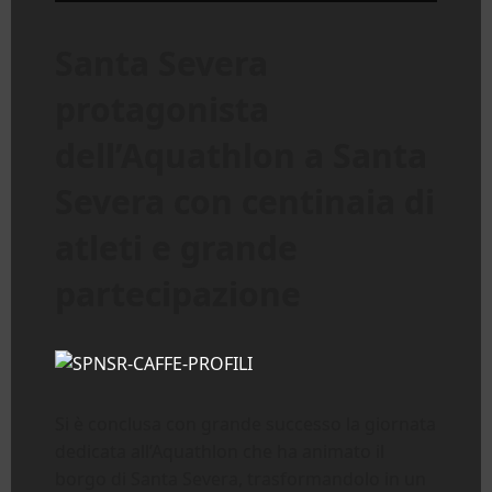
Santa Severa
protagonista
dell’Aquathlon a Santa
Severa con centinaia di
atleti e grande
partecipazione
Si è conclusa con grande successo la giornata
dedicata all’Aquathlon che ha animato il
borgo di Santa Severa, trasformandolo in un