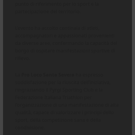
punto di riferimento per lo sport e la
partecipazione del territorio.
L’evento ha accolto centinaia di atleti,
accompagnatori e appassionati provenienti
da diverse aree, confermando la capacità del
borgo di ospitare manifestazioni sportive di
rilievo.
La
Pro Loco Santa Severa
ha espresso
soddisfazione per la riuscita dell’iniziativa,
ringraziando il Pyrgi Sporting Club e la
Federazione Italiana Triathlon per
l’organizzazione di una manifestazione di alta
qualità, capace di valorizzare i principi dello
sport, della competizione sana e della
condivisione.