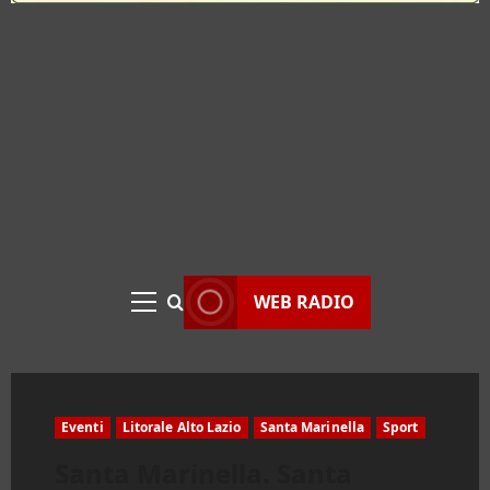
WEB RADIO
Menu
principale
Eventi
Litorale Alto Lazio
Santa Marinella
Sport
Santa Marinella. Santa