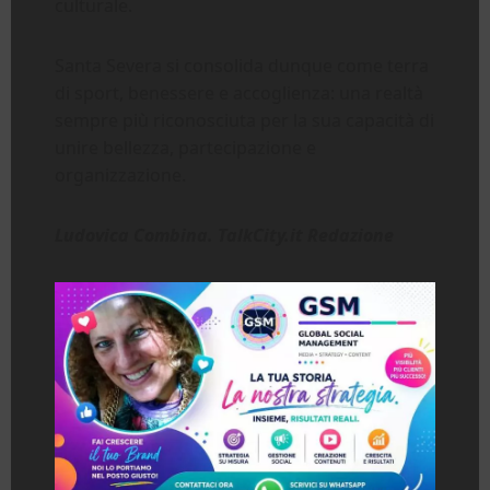
culturale.
Santa Severa si consolida dunque come terra
di sport, benessere e accoglienza: una realtà
sempre più riconosciuta per la sua capacità di
unire bellezza, partecipazione e
organizzazione.
Ludovica Combina. TalkCity.it Redazione