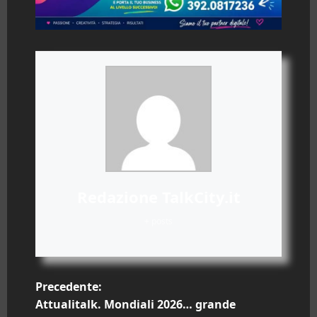
Redazione TalkCity.it
+ posts
N
Precedente:
Attualitalk. Mondiali 2026… grande