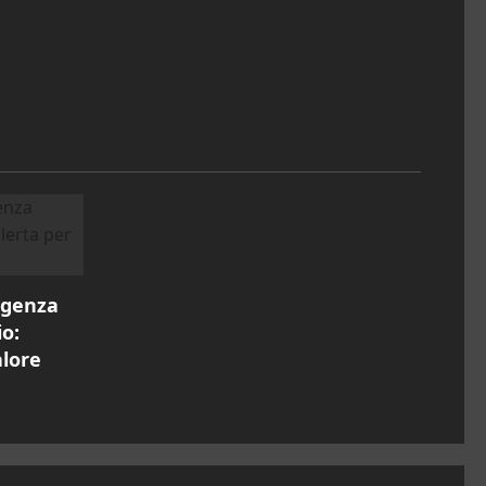
rgenza
o:
alore