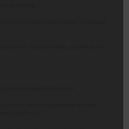
icale di Tolfa.
a giornata immersa nella natura, tra musica
o percorsi in Mountain Bike, scegliendo tra
cesca De Fazi & Gypsy Blues Band.
la brace, con opzioni vegetariane e menù
pereroi del Bosco”.