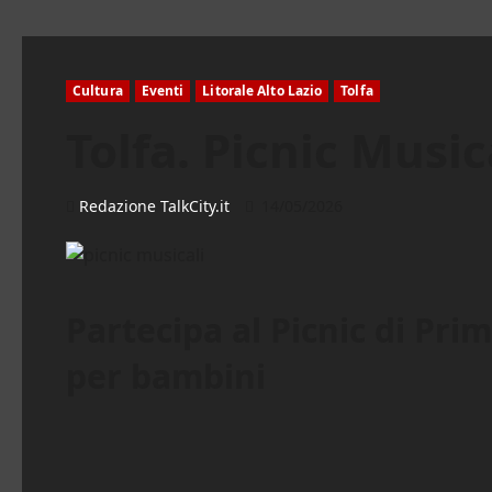
Cultura
Eventi
Litorale Alto Lazio
Tolfa
Tolfa. Picnic Music
Redazione TalkCity.it
14/05/2026
Partecipa al Picnic di Pri
per bambini