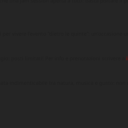
nche una jam session aperta a tutti: basta portare il 
ri per vivere l’evento “dietro le quinte”: un’occasione
io: posti limitati! Per info e prenotazioni scrivere a
ata indimenticabile tra natura, musica e gusto: non