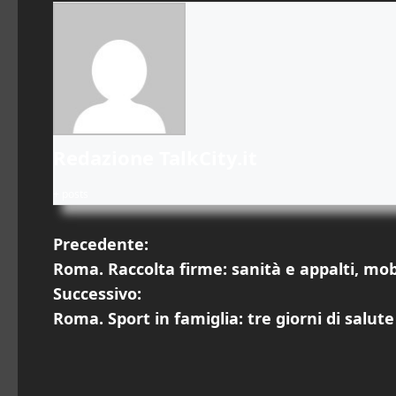
Redazione TalkCity.it
+ posts
N
Precedente:
Roma. Raccolta firme: sanità e appalti, mob
a
Successivo:
v
Roma. Sport in famiglia: tre giorni di salute
i