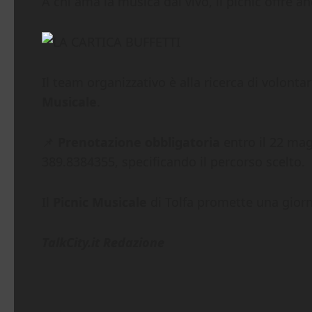
A chi ama la musica dal vivo, il picnic offre a
Il team organizzativo è alla ricerca di volonta
Musicale
.
📌
Prenotazione obbligatoria
entro il 22 magg
389.8384355, specificando il percorso scelto.
Il
Picnic Musicale
di Tolfa promette una giorn
TalkCity.it Redazione