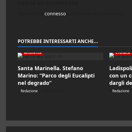
g
Lascia un commento
a
Devi essere
connesso
per inviare un commento.
z
i
POTREBBE INTERESSARTI ANCHE...
o
Ambiente
Cronaca
n
Santa Marinella. Stefano
Ladispol
e
Marino: “Parco degli Eucalipti
con un co
nel degrado”
dargli d
a
Redazione
08/08/2026
Redazione
r
t
i