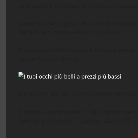
La primavera è finalmente arrivata e con essa 
Domenica 24 maggio, nella splendida cornice 
dal vivo, escursioni e sapori tipici locali.
Il programma della giornata è ricco e pensato 
cinque itinerari diversi.
Alle 11:00 e alle 16:00 i concerti live animera
Il pranzo, a partire dalle 12:30, propone spec
dedicati ai più piccoli. I bambini dai 4 ai 12 a