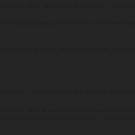
torna uno degli appuntamenti più attesi: il Picnic Mus
della Località Comunale Macchiosi, potrai vivere un
per tutti: dalle 9:00 si parte con escursioni guidate 
nno il picnic, con le esibizioni di Traindeville e Fran
ialità locali come acquacotta, amatriciana e carne al
nni potranno divertirsi con il laboratorio creativo “Su