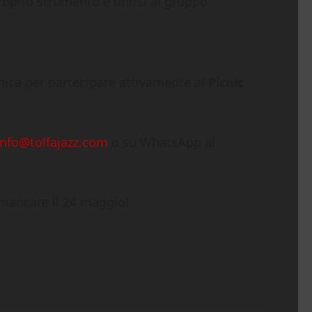
proprio strumento e unirsi al gruppo.
 unica per partecipare attivamente al
Picnic
info@tolfajazz.com
o su WhatsApp al
 mancare il 24 maggio!