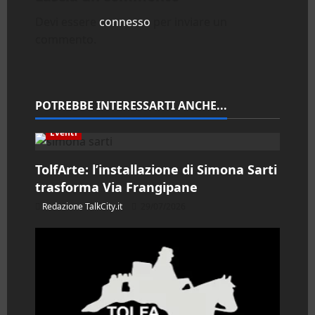
z
Devi essere
connesso
per inviare un
commento.
i
o
n
POTREBBE INTERESSARTI ANCHE...
e
Eventi
a
TolfArte: l’installazione di Simona Sarti
trasforma Via Frangipane
r
Redazione TalkCity.it
29/07/2026
t
i
c