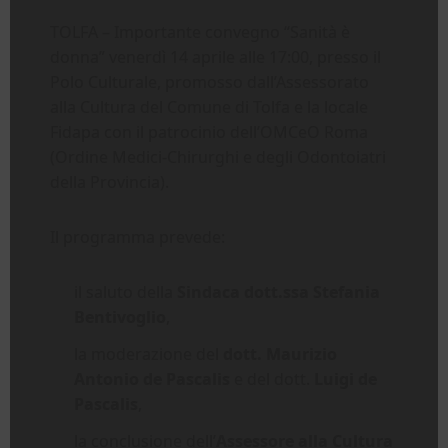
TOLFA – Importante convegno “Sanità è
donna” venerdì 14 aprile alle 17:00, presso il
Polo Culturale, promosso dall’Assessorato
alla Cultura del Comune di Tolfa e la locale
Fidapa con il patrocinio dell’OMCeO Roma
(Ordine Medici-Chirurghi e degli Odontoiatri
della Provincia).
Il programma prevede:
il saluto della
Sindaca dott.ssa Stefania
Bentivoglio
,
la moderazione del
dott. Maurizio
Antonio de Pascalis
e del dott.
Luigi de
Pascalis
,
la conclusione dell’
Assessore alla Cultura