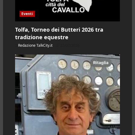
o
l
Eventi
o
Tolfa, Torneo dei Butteri 2026 tra
tradizione equestre
Redazione TalkCity.it
22/07/2026