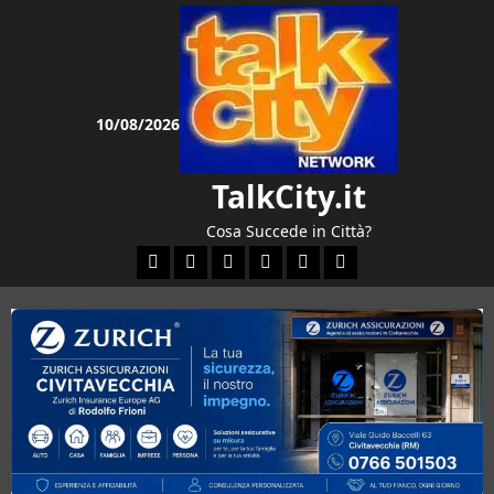
Vai
al
contenuto
10/08/2026
TalkCity.it
Cosa Succede in Città?
Facebook
Instagram
YouTube
Twitter
Email
Ente Parco Natural