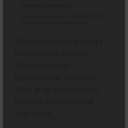
dott.ssa Tomasa Pala
tavola rotonda a cura della
giornalista
dott.ssa Cristiana Vallarino
.
Presenteranno i vari
interventi medici
alternandosi
l’Assessore Tomasa
Pala e la Presidente
Fidapa Giuseppina
Esposito.