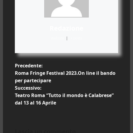
Redazione
Website
|
+ posts
N
Precedente:
Roma Fringe Festival 2023.On line il bando
a
per partecipare
Successivo:
v
Teatro Roma “Tutto il mondo è Calabrese”
i
dal 13 al 16 Aprile
g
a
Lascia un commento