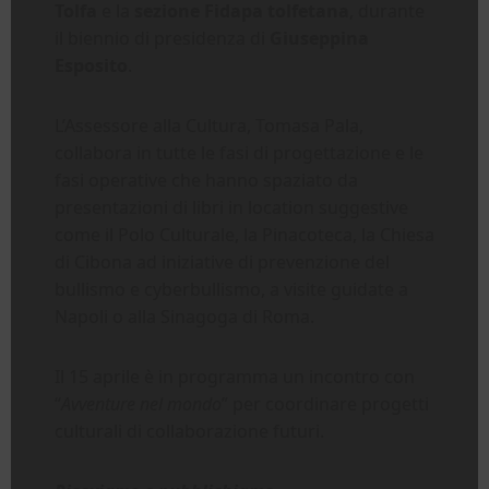
Tolfa
e la
sezione Fidapa tolfetana
, durante
il biennio di presidenza di
Giuseppina
Esposito
.
L’Assessore alla Cultura, Tomasa Pala,
collabora in tutte le fasi di progettazione e le
fasi operative che hanno spaziato da
presentazioni di libri in location suggestive
come il Polo Culturale, la Pinacoteca, la Chiesa
di Cibona ad iniziative di prevenzione del
bullismo e cyberbullismo, a visite guidate a
Napoli o alla Sinagoga di Roma.
Il 15 aprile è in programma un incontro con
“
Avventure nel mondo
” per coordinare progetti
culturali di collaborazione futuri.