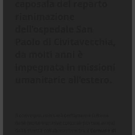
caposala del reparto
rianimazione
dell’ospedale San
Paolo di Civitavecchia,
da molti anni è
impegnata in missioni
umanitarie all’estero.
Il convegno non sarà certamente l’ultima
delle molte iniziative culturali portate avanti
dalla stretta collaborazione tra il
Comune di