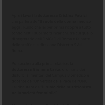
Apre i lavori la
dottoressa Cristina Patrizi
che parlerà de “
Il ruolo della donna medico
oggi
”. Ruolo che lei per prima ricopre a tutto
tondo, visti i suoi molti incarichi, fra cui quello
di segretario dell’OMCeO di Roma e fa parte
dello staff della direzione Distretto 5 Asl
Roma.
Poi toccherà alla prima relatrice, la
dottoressa Giuliana Carta
, ordinaria dei
disturbi alimentari del Campus Biomedico e
docente dell’Università della Pace dell’ONU.
Lei discuterà de “
Il ruolo della nutrizionista
nella società femminile
”.