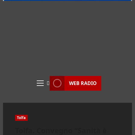
WEB RADIO
Menu
principale
Tolfa
Tolfa. Convegno “Sanità è