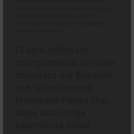
Mentre la
dott.ssa Daniela de Pascalis
,
Responsabile del centro regionale sclerosi
multipla per il Sant’Eugenio e CTO”,
racconterà l’esperienza di “
Una madre e
medico ospedaliero
”.
Ci sarà infine un
collegamento in video
chiamata dal Burundi
con la dottoressa
Francesca Pacini che,
dopo una lunga
esperienza come