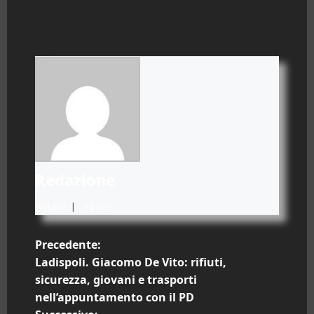
Redazione
Website
|
+ posts
N
Precedente:
Ladispoli. Giacomo De Vito: rifiuti,
a
sicurezza, giovani e trasporti
nell’appuntamento con il PD
v