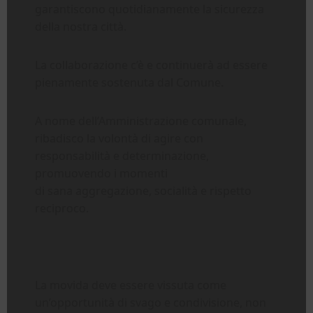
garantiscono quotidianamente la sicurezza
della nostra città.
La collaborazione c’è e continuerà ad essere
pienamente sostenuta dal Comune.
A nome dell’Amministrazione comunale,
ribadisco la volontà di agire con
responsabilità e determinazione,
promuovendo i momenti
di sana aggregazione, socialità e rispetto
reciproco.
La movida deve essere vissuta come
un’opportunità di svago e condivisione, non