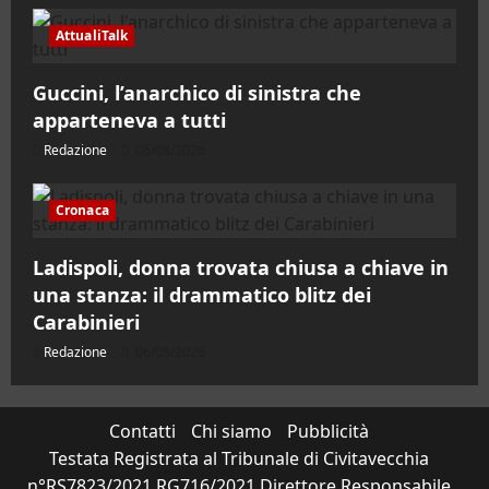
AttualiTalk
Guccini, l’anarchico di sinistra che
apparteneva a tutti
Redazione
06/08/2026
Cronaca
Ladispoli, donna trovata chiusa a chiave in
una stanza: il drammatico blitz dei
Carabinieri
Redazione
06/08/2026
Contatti
Chi siamo
Pubblicità
Testata Registrata al Tribunale di Civitavecchia
n°RS7823/2021 RG716/2021 Direttore Responsabile