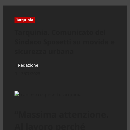
Tarquinia
Tarquinia. Comunicato del
Sindaco Sposetti su movida e
sicurezza urbana
Redazione
13/07/2025
“Massima attenzione.
Al lavoro perché