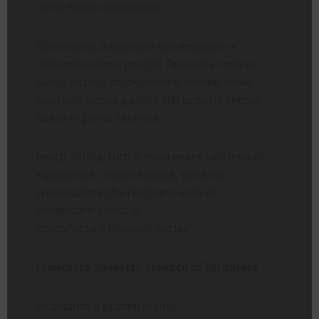
come fonte di tensione.
Continuerò a lavorare con impegno e
determinazione perché Tarquinia resti un
luogo sicuro, accogliente e vivibile, dove
ciascuno possa godere del proprio tempo
libero in piena serenità.
Invito, infine, tutti a mantenere un clima di
equilibrio e responsabilità, evitando
speculazioni che rischiano solo di
alimentare senso di
insicurezza e divisioni sociali”.
Francesco Sposetti. Sindaco di Tarquinia
Riceviamo e pubblichiamo