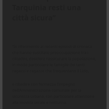
Tarquinia resti una
città sicura”
“In riferimento ai recenti episodi di cronaca
che hanno suscitato preoccupazione tra i
cittadini, desidero rassicurare la popolazione,
in modo particolare le famiglie dei tanti
ragazzi e ragazze che frequentano il Lido,
e ribadire con fermezza l’impegno
dell’Amministrazione comunale per la
sicurezza urbana, con particolare attenzione
alla movida serale e notturna.