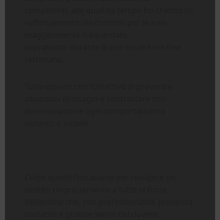
competenti, alle quali da tempo ho chiesto un
rafforzamento dei controlli per le aree
maggiormente frequentate,
soprattutto durante le ore serali e nei fine
settimana.
Tutto questo con l’obiettivo di prevenire
situazioni di disagio e contrastare con
determinazione ogni comportamento
violento o incivile.
Colgo quindi l’occasione per rivolgere un
sentito ringraziamento a tutte le forze
dell’ordine che, con professionalità, presenza
costante e grande senso del dovere,