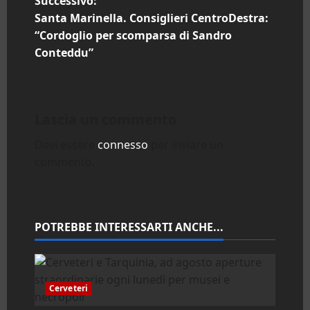
Successivo:
i
Santa Marinella. Consiglieri CentroDestra:
“Cordoglio per scomparsa di Sandro
g
Conteddu”
a
z
Lascia un commento
i
Devi essere
connesso
per inviare un
commento.
o
n
e
POTREBBE INTERESSARTI ANCHE...
a
r
Cerveteri