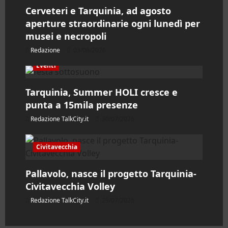
t
Cerveteri e Tarquinia, ad agosto
i
aperture straordinarie ogni lunedì per
musei e necropoli
c
Redazione
03/08/2026
o
Eventi
l
Tarquinia, Summer HOLI cresce e
punta a 15mila presenze
o
Redazione TalkCity.it
30/07/2026
Civitavecchia
Pallavolo, nasce il progetto Tarquinia-
Civitavecchia Volley
Redazione TalkCity.it
29/07/2026