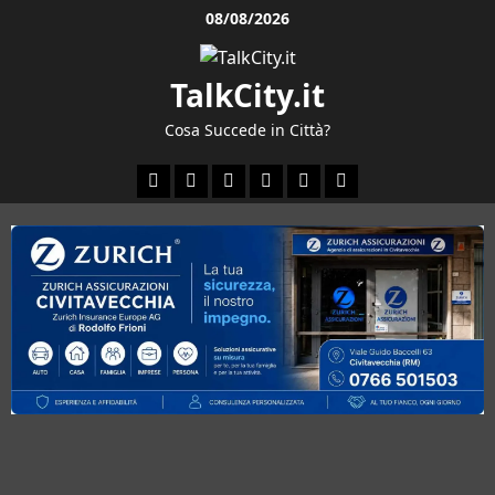
Vai
08/08/2026
al
contenuto
TalkCity.it
Cosa Succede in Città?
Facebook
Instagram
YouTube
Twitter
Email
Ente
Parco
Naturale
Bracciano-
Martignano