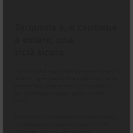
Tarquinia è, e continua
a essere, una
città sicura.
I fatti accaduti negli ultimi giorni non devono
alterare la percezione di una comunità che ha
sempre fatto della vivibilità, dell’ospitalità e
del rispetto delle regole i propri punti di
forza.
Fin dal nostro insediamento c’è sempre stato
un dialogo costante conPrefettura, forze
dell’ordine e tutte le altre autorità