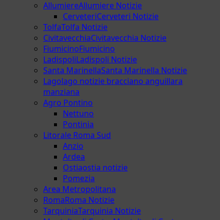
Allumiere
Allumiere Notizie
Cerveteri
Cerveteri Notizie
Tolfa
Tolfa Notizie
Civitavecchia
Civitavecchia Notizie
Fiumicino
Fiumicino
Ladispoli
Ladispoli Notizie
Santa Marinella
Santa Marinella Notizie
Lago
lago notizie bracciano anguillara
manziana
Agro Pontino
Nettuno
Pontinia
Litorale Roma Sud
Anzio
Ardea
Ostia
ostia notizie
Pomezia
Area Metropolitana
Roma
Roma Notizie
Tarquinia
Tarquinia Notizie