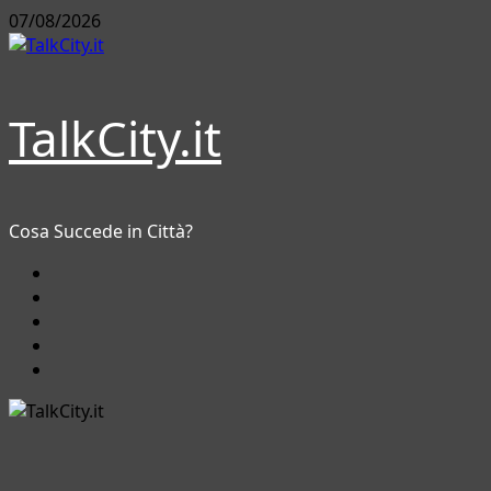
Vai
07/08/2026
al
contenuto
TalkCity.it
Cosa Succede in Città?
Facebook
Instagram
YouTube
Twitter
Email