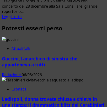
Trevignano Proms 2025/2026 entra nel vivo con il
concerto del 28 dicembre alla Sala Consiliare: grande
repertorio...
Leggi
Leggi tutto
di
Potresti esserti perso
più
su
Trevignano
Romano.
Concerto
AttualiTalk
del
Guccini, l’anarchico di sinistra che
28
dicembre
apparteneva a tutti
con
il
Redazione
06/08/2026
Duo
Zagame-
Cronaca
Matteucci
Ladispoli, donna trovata chiusa a chiave in
una stanza: il drammatico blitz dei Carabinieri