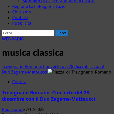
Montalto di Castro
Montalto di Castro
Regione Lazio
Regione Lazio
Chi siamo
Contatti
Pubblicità
Ricerca
per:
WEB RADIO
musica classica
Trevignano Romano. Concerto del 28 dicembre con il
Duo Zagame-Matteucci
Cultura
Trevignano Romano. Concerto del 28
dicembre con il Duo Zagame-Matteucci
Redazione
27/12/2025