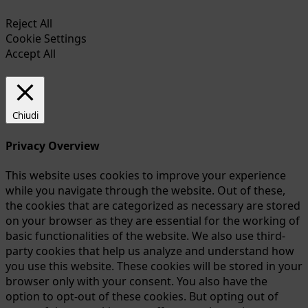
Reject All
Cookie Settings
Accept All
Chiudi
Privacy Overview
This website uses cookies to improve your experience
while you navigate through the website. Out of these,
the cookies that are categorized as necessary are stored
on your browser as they are essential for the working of
basic functionalities of the website. We also use third-
party cookies that help us analyze and understand how
you use this website. These cookies will be stored in your
browser only with your consent. You also have the
option to opt-out of these cookies. But opting out of