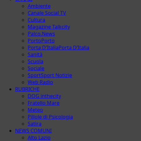
Ambiente
Canale Social TV
Cultura
Magazine Talkcity
Palco.News
Porto
Porto
Porta D’Italia
Porta D’Italia
Sanità
Scuola
Sociale
Sport
Sport Notizie
Web Radio
RUBRICHE
DOG inthecity
Fratello Mare
Meteo
Pillole di Psicologia
Satira
NEWS COMUNI
Alto Lazio