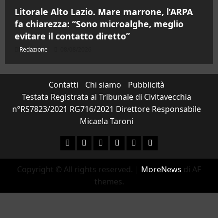
Litorale Alto Lazio. Mare marrone, l’ARPA
fa chiarezza: “Sono microalghe, meglio
evitare il contatto diretto”
Redazione
08/08/2026
Contatti
Chi siamo
Pubblicità
Testata Registrata al Tribunale di Civitavecchia
n°RS7823/2021 RG716/2021 Direttore Responsabile
Micaela Taroni
Facebook
Instagram
YouTube
Twitter
Email
Ente Parco Natural
Copyright © All rights reserved.
|
MoreNews
di AF
themes.