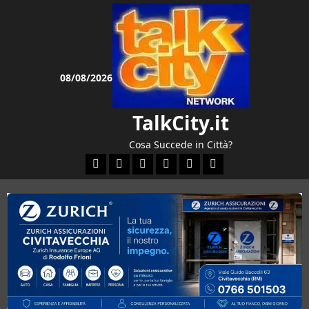
Vai
al
contenuto
08/08/2026
TalkCity.it
Cosa Succede in Città?
Facebook
Instagram
YouTube
Twitter
Email
Ente Parco Natural