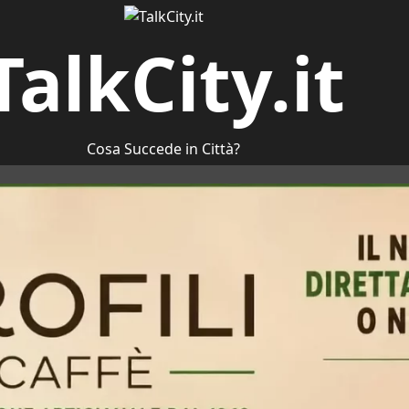
TalkCity.it
Cosa Succede in Città?