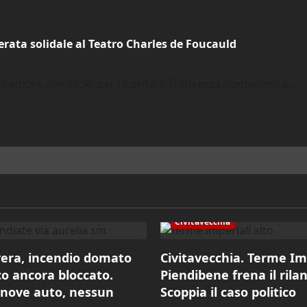
erata solidale al Teatro Charles de Foucauld
icembre alle 20:30 per ricordare Francesca Romagnoli e...
Civitavecchia
era, incendio domato
Civitavecchia. Terme Im
co ancora bloccato.
Piendibene frena il rila
 nove auto, nessun
Scoppia il caso politico