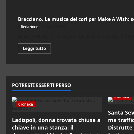
Bracciano
Bracciano. La musica dei cori per Make A Wish: s
Redazione
04/12/2025
Make A Wish, la rassegna corale torna martedì 23 d
Leggi
Leggi tutto
di
più
su
Bracciano.
La
musica
dei
cori
POTRESTI ESSERTI PERSO
per
Make
A
Cronaca
Wish:
serata
Cronaca
solidale
al
Santa Sev
Teatro
Ladispoli, donna trovata chiusa a
Charles
ma traffi
de
chiave in una stanza: il
Distrutte
Foucauld