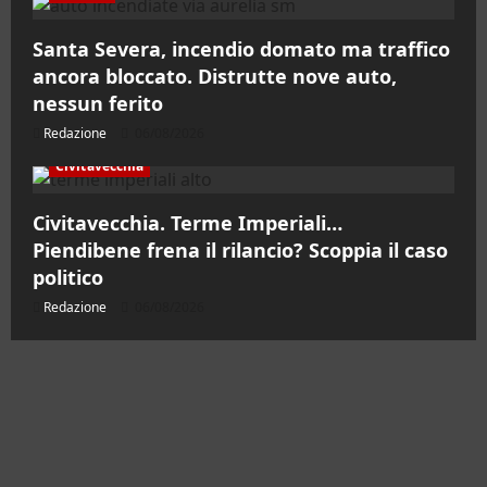
Santa Severa, incendio domato ma traffico
ancora bloccato. Distrutte nove auto,
nessun ferito
Redazione
06/08/2026
Civitavecchia
Civitavecchia. Terme Imperiali…
Piendibene frena il rilancio? Scoppia il caso
politico
Redazione
06/08/2026
Contatti
Chi siamo
Pubblicità
Testata Registrata al Tribunale di Civitavecchia
n°RS7823/2021 RG716/2021 Direttore Responsabile
Micaela Taroni