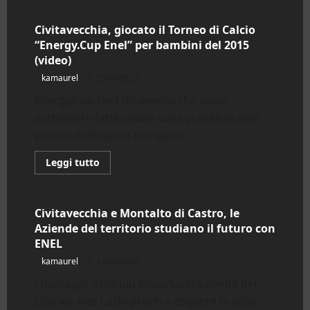
su
Civitavecchia,
visita
Civitavecchia, giocato il Torneo di Calcio
programmata
“Energy.Cup Enel” per bambini del 2015
dell’Osservatorio
Ambientale
(video)
in
Centrale
kamaurel
25/06/2022
Energy.Cup Enel Un evento che vuole
sottoporre l’attenzione sulla gravità di aver
privato dello sport per quasi...
Leggi
Leggi tutto
di
Alto Lazio
più
su
Civitavecchia,
giocato
Civitavecchia e Montalto di Castro, le
il
Aziende del territorio studiano il futuro con
Torneo
di
ENEL
Calcio
“Energy.Cup
kamaurel
14/06/2022
Enel”
per
I manager delle più importanti aziende del
bambini
del
Litorale Alto Lazio pronti a cogliere la sfide
2015