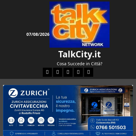
Vai
al
contenuto
07/08/2026
TalkCity.it
Cosa Succede in Città?
Facebook
Instagram
YouTube
Twitter
Email