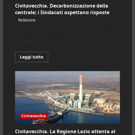
Civitavecchia. Decarbonizzazione della
centrale; i Sindacati aspettano risposte
Redazione
04/10/2023
Filt CGIL-Usb: “Tavolo su phase-out carbone
centrale Torrevaldaliga Nord: un passo avanti
e due indietro” <<Un passo...
Leggi
Leggi tutto
di
più
su
Civitavecchia.
Decarbonizzazione
della
centrale;
i
Sindacati
aspettano
risposte
Civitavecchia
Civitavecchia. La Regione Lazio attenta al