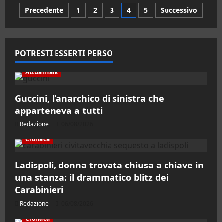
Civitavecchia,
Paginazione
Precedente
1
2
3
4
5
Successivo
i
lavoratori
del
degli
molo
carbonifero
alzano
articoli
POTRESTI ESSERTI PERSO
la
voce
AttualiTalk
Guccini, l’anarchico di sinistra che
apparteneva a tutti
Redazione
06/08/2026
Cronaca
Ladispoli, donna trovata chiusa a chiave in
una stanza: il drammatico blitz dei
Carabinieri
Redazione
06/08/2026
Cronaca