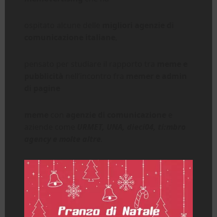
ospitato alcune delle
migliori agenzie di
comunicazione italiane
,
pensato per studiare il rapporto tra
meme e
pubblicità
nell’incontro fra
memer e admin
di pagine
meme
con
agenzie di comunicazione
e
aziende come
URMET, UNA, dieci04, ti:mbro
agency e molte altre
.