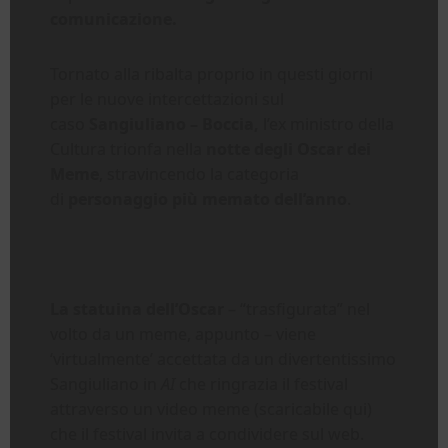
comunicazione.
Tornato alla ribalta proprio in questi giorni
per le nuove intercettazioni sul
caso
Sangiuliano – Boccia,
l’ex ministro della
Cultura trionfa nella
notte degli Oscar dei
Meme
, stravincendo la categoria
di
personaggio più memato dell’anno
.
La statuina dell’Oscar
– “trasfigurata” nel
volto da un meme, appunto – viene
‘virtualmente’ accettata da un divertentissimo
Sangiuliano in
AI
che ringrazia il festival
attraverso un video meme (scaricabile qui)
che il festival invita a condividere sul web.