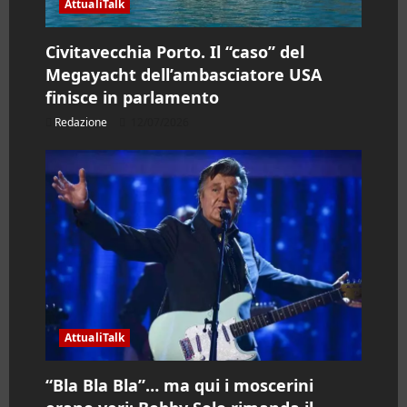
AttualiTalk
c
o
Civitavecchia Porto. Il “caso” del
Megayacht dell’ambasciatore USA
l
finisce in parlamento
o
Redazione
12/07/2026
AttualiTalk
“Bla Bla Bla”… ma qui i moscerini