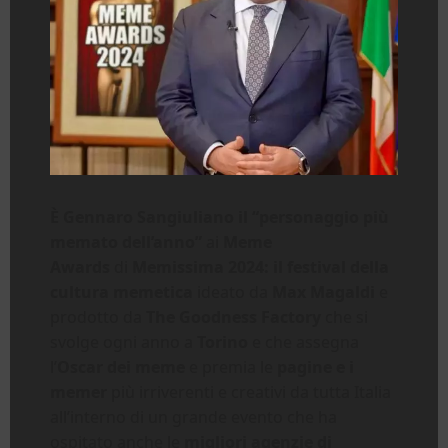
È Gennaro Sangiuliano il “personaggio più
memato dell’anno”
ai
Meme
Awards
di
Memissima 2024: il festival della
cultura memetica
ideato da
Max Magaldi
e
prodotto da
The Goodness Factory
che si
svolge ogni anno a
Torino
e che
assegna
l’
Oscar dei meme
e premia le
pagine e i
memer
più irriverenti e creativi da tutta Italia
all’interno di un grande evento che ha
ospitato anche le
migliori agenzie di