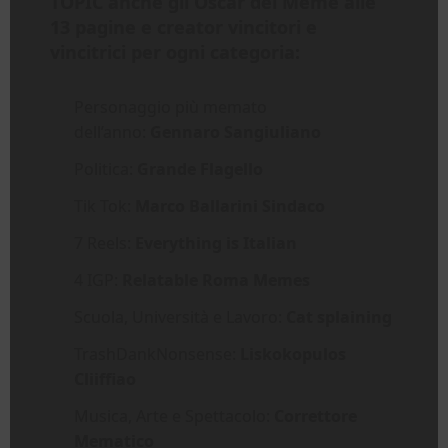
TOPIC
anche
gli Oscar dei Meme alle
13 pagine e creator vincitori e
vincitrici
per ogni categoria:
Personaggio più memato
dell’anno:
Gennaro Sangiuliano
Politica:
Grande Flagello
Tik Tok:
Marco Ballarini Sindaco
7 Reels:
Everything is Italian
4 IGP:
Relatable Roma Memes
Scuola, Università e Lavoro:
Cat splaining
TrashDankNonsense:
Liskokopulos
Cliiffiao
Musica, Arte e Spettacolo:
Correttore
Mematico