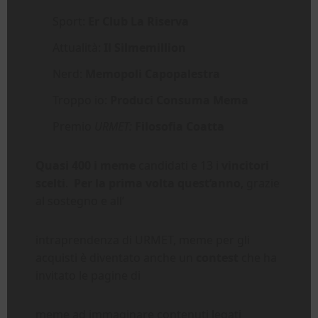
Sport:
Er Club La Riserva
Attualità:
Il Silmemillion
Nerd:
Memopoli Capopalestra
Troppo io:
Produci Consuma Mema
Premio
URMET:
Filosofia Coatta
Quasi 400 i meme
candidati e 13 i
vincitori
scelti
.
Per la prima volta quest’anno
, grazie
al sostegno e all’
intraprendenza di URMET, meme per gli
acquisti è diventato anche un
contest
che ha
invitato le pagine di
meme ad immaginare contenuti legati