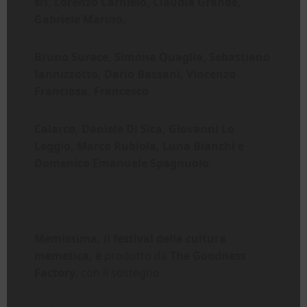
srl, Lorenzo Carnielo, Claudia Grande,
Gabriele Marino,
Bruno Surace, Simona Quaglia, Sebastiano
Iannizzotto, Dario Bassani, Vincenzo
Franciosa, Francesco
Calarco, Daniele Di Sica, Giovanni Lo
Leggio, Marco Rubiola, Luna Bianchi e
Domenico Emanuele Spagnuolo
.
Memissima, il festival della cultura
memetica,
è
prodotto da
The Goodness
Factory
, con il sostegno