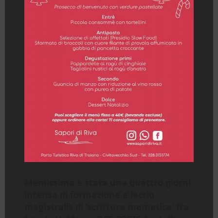
Memissima è stata una quattro giorni
intensa di formazione e lectio
magistralis
di ‘scrittura memetica’ fra