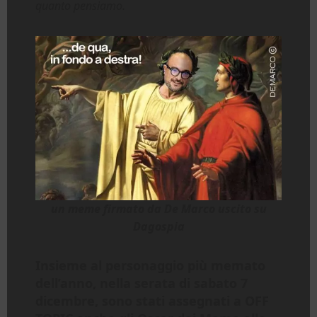
quanto pensiamo.
un meme firmato da De Marco uscito su
Dagospia
Insieme al personaggio più memato
dell’anno, nella serata di
sabato 7
dicembre
, sono stati assegnati a
OFF