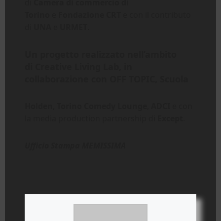
di
Camera di commercio di
Torino
e
Fondazione CRT
e
con il contributo
di
UNA
e
URMET
.
Un progetto realizzato nell’ambito
di
Creative Living Lab
, in
collaborazione con
OFF TOPIC
,
Scuola
Holden
,
Torino Comedy Lounge
,
ADCI
e con
la media production partnership di
Except
.
Ufficio Stampa MEMISSIMA