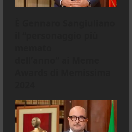
È Gennaro Sangiuliano
il “personaggio più
memato
dell’anno” ai Meme
Awards di Memissima
2024