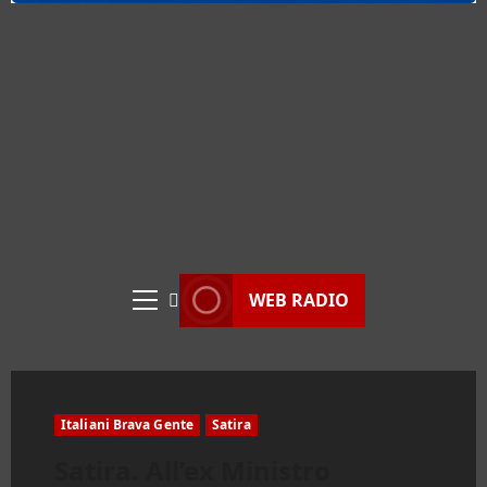
WEB RADIO
Menu
principale
Italiani Brava Gente
Satira
Satira. All’ex Ministro