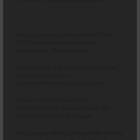
comunicare
l’arte nell’era dei social.
Fra le pagine protagoniste di MEMISSIMA
2024 troviamo
madonnafreeeda,
cyaomamma, filosofiacoatta,
Fabio Celenza, Il Sindaco Marco Ballarini,
Hipster Democratici e
giornalistichenonriesconoascopare.
Gli eventi sono stati realizzati in
collaborazione con
Scuola Holden, OFF
TOPIC, Torino Comedy Lounge,
ADCI, Except, URMET, UNA, dieci04, ti:mbro