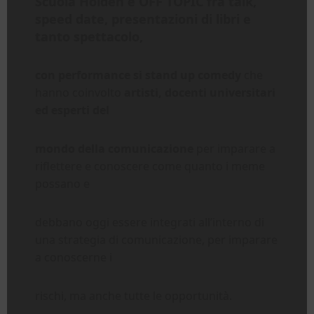
Scuola Holden e OFF TOPIC fra
talk,
speed date, presentazioni di libri e
tanto spettacolo,
con performance si stand up comedy
che
hanno coinvolto
artisti, docenti universitari
ed esperti del
mondo della comunicazione
per imparare a
riflettere e conoscere come quanto i meme
possano e
debbano oggi essere integrati all’interno di
una strategia di comunicazione, per imparare
a conoscerne i
rischi, ma anche tutte le opportunità.