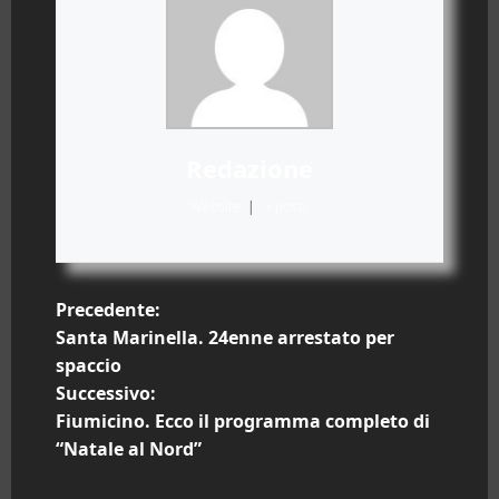
Redazione
Website
|
+ posts
N
Precedente:
Santa Marinella. 24enne arrestato per
a
spaccio
Successivo:
v
Fiumicino. Ecco il programma completo di
i
“Natale al Nord”