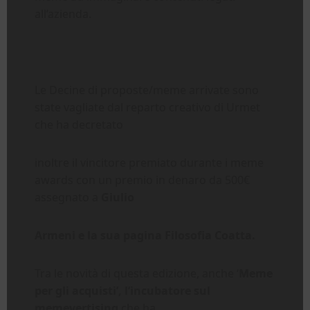
all’azienda.
Le Decine di proposte/meme arrivate sono
state vagliate dal reparto creativo di Urmet
che ha decretato
inoltre il vincitore premiato durante i meme
awards con un premio in denaro da 500€
assegnato a
Giulio
Armeni e la sua pagina Filosofia Coatta.
Tra le novità di questa edizione, anche ‘
Meme
per gli acquisti’, l’incubatore sul
memevertising
che ha