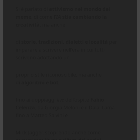
Si è parlato di
attivismo nel mondo dei
meme
, di come l’
IA
stia cambiando la
creatività
, ma anche
di
storie, tradizioni, dialetti e località
per
imparare a scrivere nell’era in cui tutti
scrivono adottando un
proprio stile riconoscibile, ma anche
di
algoritmi e bot
,
fino ai doppiaggi
live
dell’ospite
Fabio
Celenza
,
da Giorgia Meloni e il Dalai Lama
fino a Matteo Salvini e
Mick Jagger, scoprendo anche
come