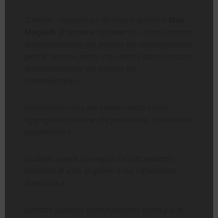
“
I meme –
racconta il direttore artistico
Max
Magaldi
al termine dell’evento –
sono il mezzo
di comunicazione più potente del contemporaneo
perché nessuno pensa che i meme siano il mezzo
di comunicazione più potente del
contemporaneo.
Memissima nasce per creare massa critica
aggregando persone che producono, consumano,
condividono e
studiano queste immagini che tutti vediamo
centinaia di volte al giorno e che influenzano
l’estetica e il
dibattito pubblico contemporaneo molto più di