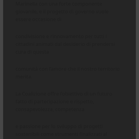
Marinella con una forte componente
giovanile, e il progetto di governo vuole
essere occasione di
condivisione e rinnovamento per tutti i
cittadini animati dal desiderio di prendersi
cura di questa
comunità con l’amore che il nostro territorio
merita.
La Coalizione offre l’obiettivo di un futuro
fatto di partecipazione e rispetto,
consapevolezza, competenza
e passione per lo sviluppo di progetti
sostenibili come strumenti finalizzati al