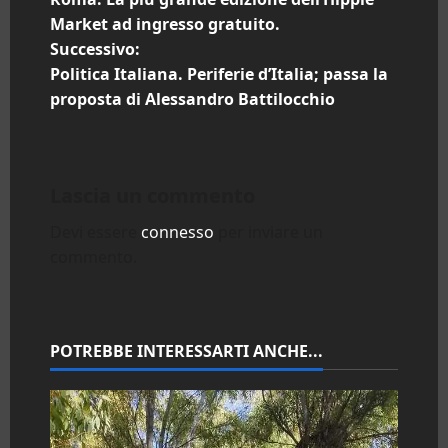
a
Market ad ingresso gratuito.
Successivo:
v
Politica Italiana. Periferie d’Italia; passa la
i
proposta di Alessandro Battilocchio
g
a
Lascia un commento
z
Devi essere
connesso
per inviare un
commento.
i
o
n
POTREBBE INTERESSARTI ANCHE...
e
a