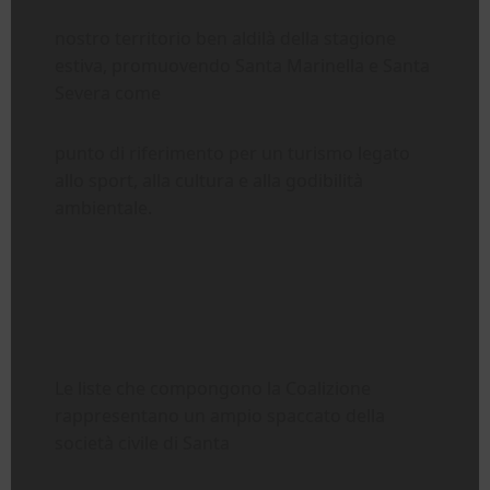
nostro territorio ben aldilà della stagione
estiva, promuovendo Santa Marinella e Santa
Severa come
punto di riferimento per un turismo legato
allo sport, alla cultura e alla godibilità
ambientale.
Le liste che compongono la Coalizione
rappresentano un ampio spaccato della
società civile di Santa