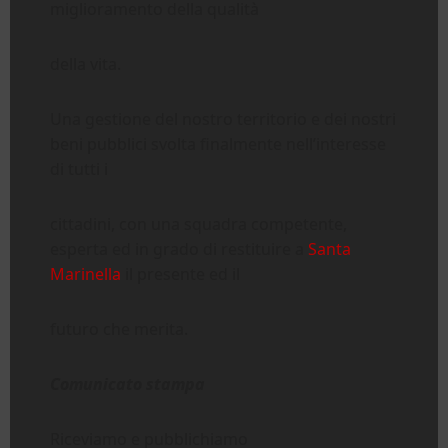
miglioramento della qualità
della vita.
Una gestione del nostro territorio e dei nostri
beni pubblici svolta finalmente nell’interesse
di tutti i
cittadini, con una squadra competente,
esperta ed in grado di restituire a
Santa
Marinella
il presente ed il
futuro che merita.
Comunicato stampa
Riceviamo e pubblichiamo