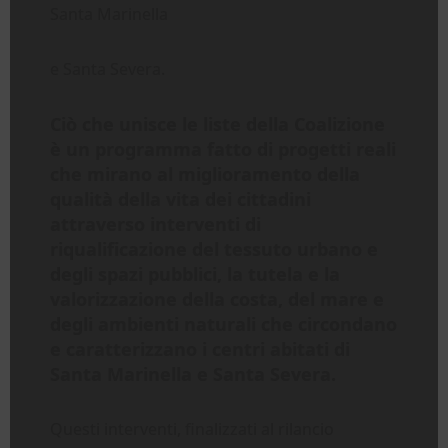
Santa Marinella
e Santa Severa.
Ciò che unisce le liste della Coalizione
è un programma fatto di progetti reali
che mirano al miglioramento della
qualità della vita dei cittadini
attraverso interventi di
riqualificazione del tessuto urbano e
degli spazi pubblici, la tutela e la
valorizzazione della costa, del mare e
degli ambienti naturali che circondano
e caratterizzano i centri abitati di
Santa Marinella e Santa Severa.
Questi interventi, finalizzati al rilancio