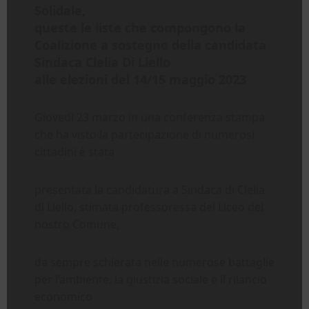
Solidale,
queste le liste che compongono la
Coalizione a sostegno della candidata
Sindaca Clelia Di Liello
alle elezioni del 14/15 maggio 2023
Giovedì 23 marzo in una conferenza stampa
che ha visto la partecipazione di numerosi
cittadini è stata
presentata la candidatura a Sindaca di Clelia
di Liello, stimata professoressa del Liceo del
nostro Comune,
da sempre schierata nelle numerose battaglie
per l’ambiente, la giustizia sociale e il rilancio
economico