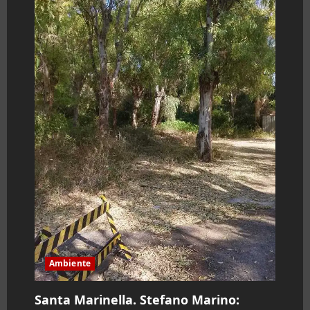
r
t
i
c
o
l
o
Ambiente
Santa Marinella. Stefano Marino: