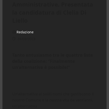
Amministrative. Presentata
la candidatura di Clelia Di
Liello
Redazione
24/03/2023
Tanto entusiasmo tra le quattro liste
della coalizione: “Finalmente
un’alternativa è possibile!”
Un’alternativa ai soliti nomi che gestiscono il
nostro Comune e la nostra vita da vent’anni,
un’alternativa