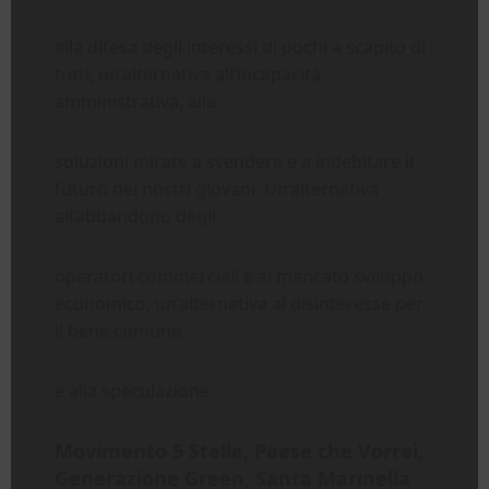
alla difesa degli interessi di pochi a scapito di
tutti, un’alternativa all’incapacità
amministrativa, alle
soluzioni mirate a svendere e a indebitare il
futuro dei nostri giovani. Un’alternativa
all’abbandono degli
operatori commerciali e al mancato sviluppo
economico, un’alternativa al disinteresse per
il bene comune
e alla speculazione.
Movimento 5 Stelle, Paese che Vorrei,
Generazione Green, Santa Marinella