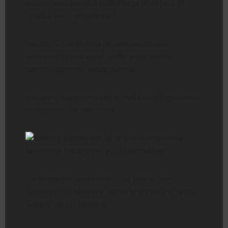
economico basato sull’offerta di servizi di
qualità per i cittadini e i
turisti, richiedono a monte un’attività
amministrativa sana, volta a garantire
partecipazione, uguaglianza
sociale e supporto alle attività degli operatori
economici del territorio.
Un progetto ambizioso che nasce con
l’obiettivo di liberare Santa Marinella e Santa
Severa da un sistema