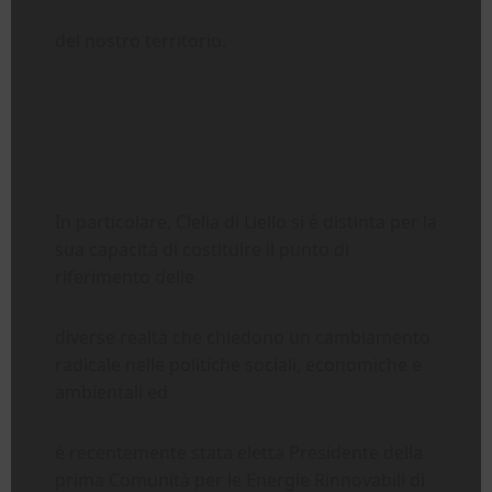
del nostro territorio.
In particolare, Clelia di Liello si è distinta per la
sua capacità di costituire il punto di
riferimento delle
diverse realtà che chiedono un cambiamento
radicale nelle politiche sociali, economiche e
ambientali ed
è recentemente stata eletta Presidente della
prima Comunità per le Energie Rinnovabili di