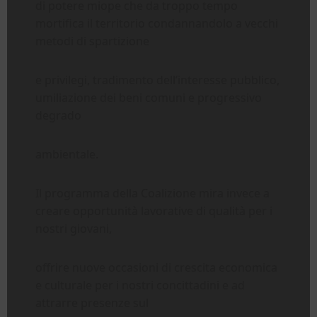
di potere miope che da troppo tempo
mortifica il territorio condannandolo a vecchi
metodi di spartizione
e privilegi, tradimento dell’interesse pubblico,
umiliazione dei beni comuni e progressivo
degrado
ambientale.
Il programma della Coalizione mira invece a
creare opportunità lavorative di qualità per i
nostri giovani,
offrire nuove occasioni di crescita economica
e culturale per i nostri concittadini e ad
attrarre presenze sul