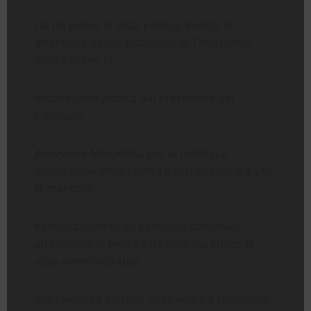
Da un punto di vista politico invece, le
affannose difese pubbliche di Tidei fanno
venire meno la
motivazione adotta dal Presidente del
Consiglio,
Emanuele Minghella, per la mancata
discussione della nostra interrogazione e per
la mancata
convocazione di un consiglio comunale
straordinario teso a fare luce dal punto di
vista amministrativo
sulla vicenda dell’uso della vettura comunale