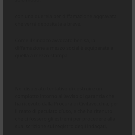
con una querela per diffamazione aggravata
che verrà depositata a breve.
Come il sindaco avvocato ben sa, la
diffamazione a mezzo social è equiparata a
quella a mezzo stampa.
Nel disperato tentativo di costruire un
complotto intorno all’avviso di garanzia che
ha ricevuto dalla Procura di Civitavecchia, per
il reato di peculato d’uso, e che ha ritenuto
che ci fossero gli estremi per procedere alla
sua iscrizione sul registro degli indagati,