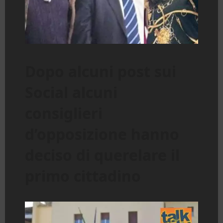
Dopo alcuni post sui
Social alcuni
consiglieri
d’opposizione hanno
deciso di querelare il
primo cittadino