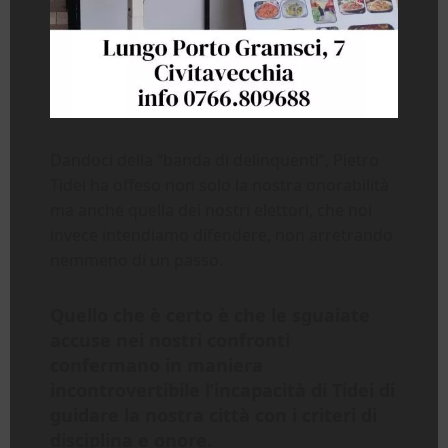
Dandoci della “banda di delinquenti”, Pietro
Tidei ha offeso non solo la nostra onorabilità
ma anche quella dei nostri elettori, che noi
invece intendiamo difendere, non arretrando
nemmeno di un passo.
Quello che è certo è che le sguaiate
accuse nei nostri confronti
confermano in maniera
incontrovertibile l’incapacità di Tidei di
guidare la nostra città con i criteri di
disciplina e onore.