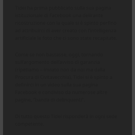
Tidei ha prima pubblicato sulla sua pagina
istituzionale di Facebook una delirante
ricostruzione con la quale si è spinto perfino
ad attribuirci di aver creato con l’intelligenza
artificiale le foto che ci sono state recapitate.
Come se non bastasse, oggi, tornando
sull’argomento dell’avviso di garanzia
(ripetiamo – inviato non da noi ma dalla
Procura di Civitavecchia), Tidei si è spinto a
definirci in un video sulla sua pagina
Facebook e condiviso da numerose altre
pagine, “banda di delinquenti”.
Di tutto questo Tidei risponderà in ogni sede
competente.