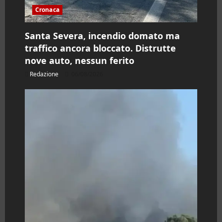
o
Cronaca
Santa Severa, incendio domato ma
traffico ancora bloccato. Distrutte
nove auto, nessun ferito
Redazione
06/08/2026