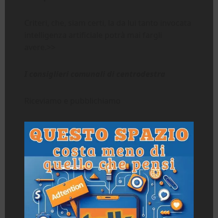
Criteri, che, siam certi, la da lui tanto invocata
intelligenza artificiale potrà mai fargli
avere.>>
I consiglieri comunali di centrodestra
Riceviamo e pubblichiamo