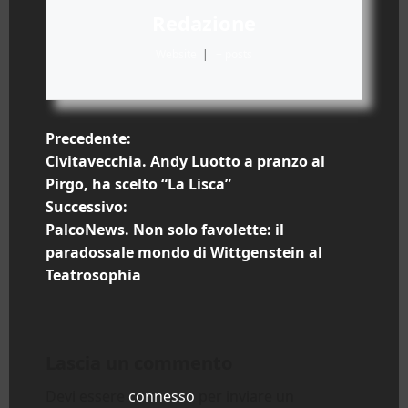
Redazione
Website
|
+ posts
N
Precedente:
Civitavecchia. Andy Luotto a pranzo al
a
Pirgo, ha scelto “La Lisca”
Successivo:
v
PalcoNews. Non solo favolette: il
i
paradossale mondo di Wittgenstein al
Teatrosophia
g
a
Lascia un commento
z
Devi essere
connesso
per inviare un