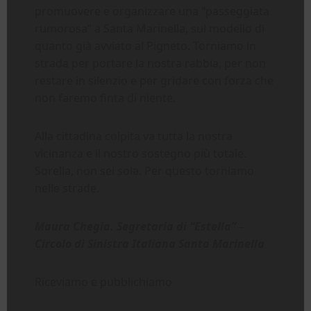
promuovere e organizzare una “passeggiata
rumorosa” a Santa Marinella, sul modello di
quanto già avviato al Pigneto. Torniamo in
strada per portare la nostra rabbia, per non
restare in silenzio e per gridare con forza che
non faremo finta di niente.
Alla cittadina colpita va tutta la nostra
vicinanza e il nostro sostegno più totale.
Sorella, non sei solə. Per questo torniamo
nelle strade.
Maura Chegia. Segretaria di “Estella” –
Circolo di Sinistra Italiana Santa Marinella
Riceviamo e pubblichiamo