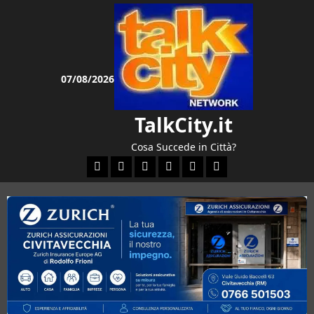
Vai
al
contenuto
07/08/2026
TalkCity.it
Cosa Succede in Città?
Facebook
Instagram
YouTube
Twitter
Email
Ente Parco Natural