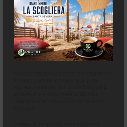
Abbiamo appreso con profonda indignazione
e preoccupazione la notizia della grave
aggressione perpetrata da una “baby gang”
ai danni di una donna nella bellissima e
rinomata zona “Caccia e Riserva” di Santa
Marinella.
Si tratta di un episodio drammatico che,