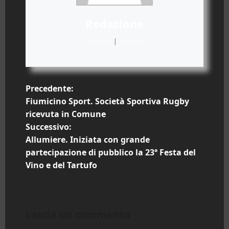
Redazione
Website
|
+ posts
N
Precedente:
Fiumicino Sport. Società Sportiva Rugby
a
ricevuta in Comune
Successivo:
v
Allumiere. Iniziata con grande
i
partecipazione di pubblico la 23ª Festa del
Vino e del Tartufo
g
a
Lascia un commento
z