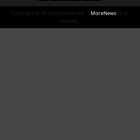
Copyright © All rights reserved.
|
MoreNews
di AF
themes.