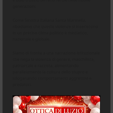
generazioni.
Come Sinistra Italiana Santa Marinella,
ribadiamo che queste violenze si inseriscono
in un preciso clima politico e mediatico,
nazionale e globale.
Siamo di fronte a una narrazione istituzionale
che nega la violenza di genere, maschilista,
patriarcale e razzista, alimentando
parallelamente la cultura dello stupro e
sdoganando comportamenti aggressivi e
predatori.