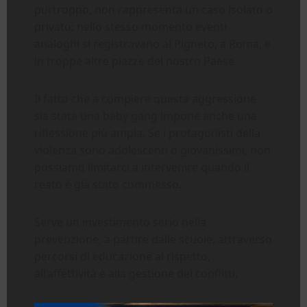
purtroppo, non rappresenta un caso isolato o
privato: nello stesso momento eventi
analoghi si registravano al Pigneto, a Roma, e
in troppe altre piazze del nostro Paese.
Il fatto che a compiere questa aggressione
sia stata una baby gang impone anche una
riflessione più ampia. Se i protagonisti della
violenza sono adolescenti o giovanissimi, non
possiamo limitarci a intervenire quando il
reato è già stato commesso.
Serve un investimento serio nella
prevenzione, a partire dalle scuole, attraverso
percorsi di educazione al rispetto,
all’affettività e alla gestione dei conflitti.