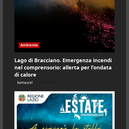
o
Ambiente
Lago di Bracciano. Emergenza incendi
nel comprensorio: allerta per l’ondata
di calore
kamaurel
07/08/2026