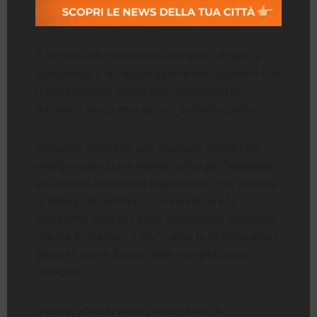
È necessario ricostruire le trame sociali, la
solidarietà e la cooperazione nei quartieri che
frequentiamo: ascoltarci, riconoscerci,
fermarci senza mai girarci dall’altra parte.
Andiamo incontro alla stagione estiva che
vedrà organizzare eventi culturali, chiediamo
alla nuova assessora Napolitano, che detiene
la delega al turismo, di considerare la
bellissima area di Largo Innocenzo, chiamata
“caccia e riserva”, o Ob” come la definiscono i
giovani, come fulcro delle manifestazioni
cittadine.
Inoltre, annunciamo l’intenzione di