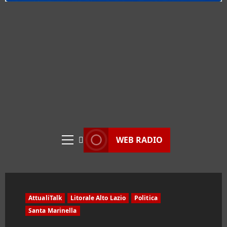
WEB RADIO
Menu
principale
AttualiTalk
Litorale Alto Lazio
Politica
Santa Marinella