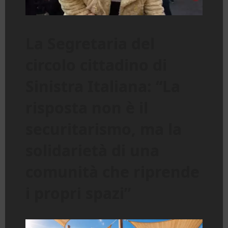
La Segretaria del
circolo cittadino di
Sinistra Italiana: “La
risposta non è il
securitarismo, ma la
solidarietà di una
comunità che riprende
i propri spazi”