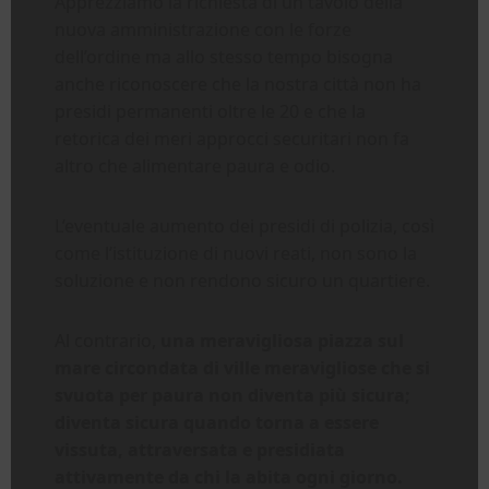
Apprezziamo la richiesta di un tavolo della
nuova amministrazione con le forze
dell’ordine ma allo stesso tempo bisogna
anche riconoscere che la nostra città non ha
presidi permanenti oltre le 20 e che la
retorica dei meri approcci securitari non fa
altro che alimentare paura e odio.
L’eventuale aumento dei presidi di polizia, così
come l’istituzione di nuovi reati, non sono la
soluzione e non rendono sicuro un quartiere.
Al contrario,
una meravigliosa piazza sul
mare circondata di ville meravigliose che si
svuota per paura non diventa più sicura;
diventa sicura quando torna a essere
vissuta, attraversata e presidiata
attivamente da chi la abita ogni giorno.