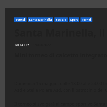
Eventi
Santa Marinella
Sociale
Sport
Tornei
Santa Marinella, il
TALKCITY
19/04/2022
Mini torneo di calcetto integrato
Domenica 15 maggio, dalle 18:00 alle 24:00 la
Asd e Stella Polare Asd, con il patrocinio del 
Il torneo si svolgerà al campo sportivo Santa