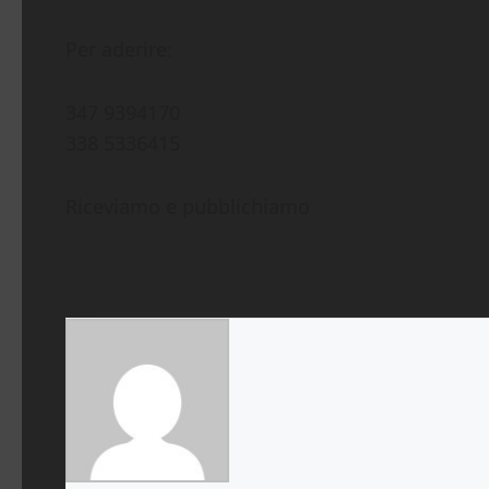
Per aderire:
347 9394170
338 5336415
Riceviamo e pubblichiamo