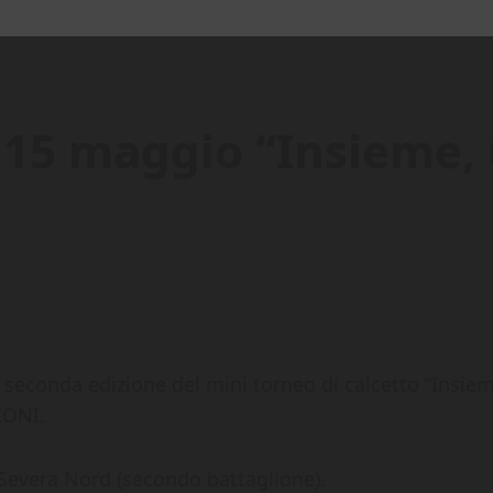
 15 maggio “Insieme, u
 seconda edizione del mini torneo di calcetto “Insieme
CONI.
 Severa Nord (secondo battaglione).