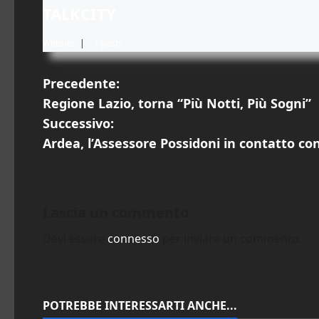
TALKCITY
Website
|
+ posts
N
Precedente:
Regione Lazio, torna “Più Notti, Più Sogni”
a
Successivo:
v
Ardea, l’Assessore Possidoni in contatto con 
i
g
Lascia un commento
a
Devi essere
connesso
per inviare un commento.
z
i
POTREBBE INTERESSARTI ANCHE...