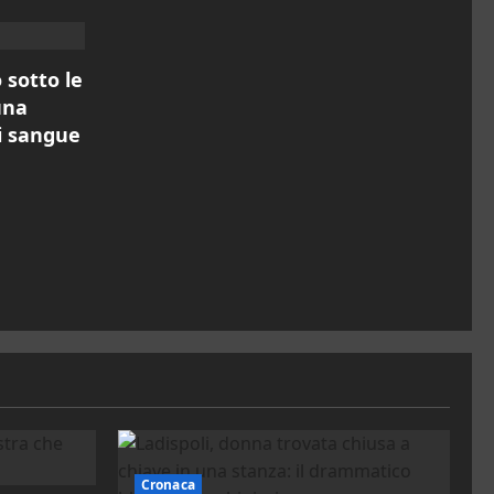
 sotto le
una
di sangue
Cronaca