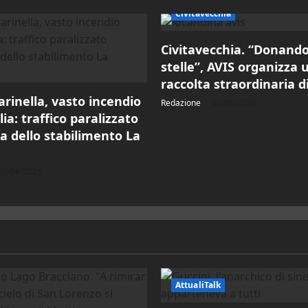
Civitavecchia
Civitavecchia. “Donando
stelle”, AVIS organizza 
raccolta straordinaria 
rinella, vasto incendio
Redazione
06/08/2026
lia: traffico paralizzato
za dello stabilimento La
06/08/2026
AttualiTalk