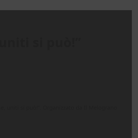
niti si può!”
, uniti si può!”. Organizzato da Il Melograno