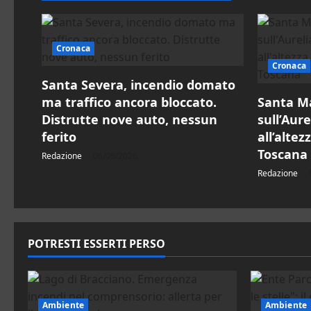
o
n
Cronaca
e
Cronaca
Santa Severa, incendio domato
a
ma traffico ancora bloccato.
Santa Ma
r
Distrutte nove auto, nessun
sull’Aure
ferito
all’altez
t
Toscana
Redazione
06/08/2026
Redazione
i
c
o
POTRESTI ESSERTI PERSO
l
o
Ambiente
Ambiente