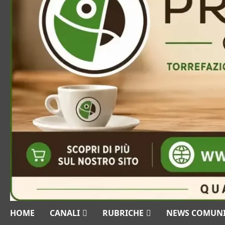
HOME
CANALI
RUBRICHE
NEWS COMUN