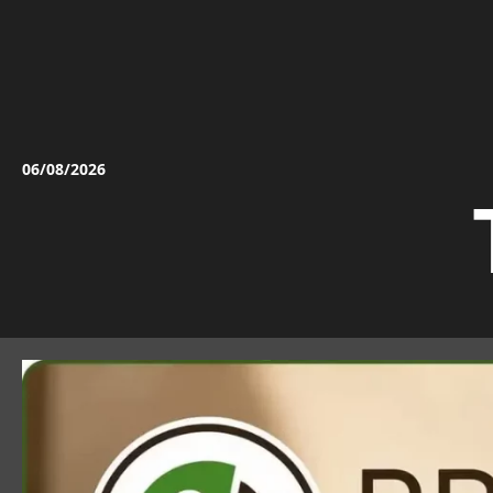
Vai
al
contenuto
06/08/2026