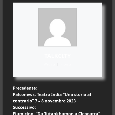
TALKCITY
Website
|
+ posts
N
Precedente:
Palconews. Teatro India “Una storia al
a
contrario” 7 – 8 novembre 2023
Successivo:
v
Fiumicino. “Da Tutankhamon a Cleopatra”