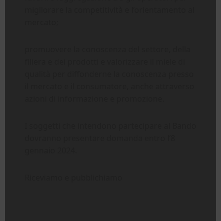
migliorare la competitività e l’orientamento al
mercato;
promuovere la conoscenza del settore, della
filiera e dei prodotti e valorizzare il miele di
qualità per diffonderne la conoscenza presso
il mercato e il consumatore, anche attraverso
azioni di informazione e promozione.
I soggetti che intendono partecipare al Bando
dovranno presentare domanda entro l’8
gennaio 2024.
Riceviamo e pubblichiamo