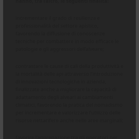
hanno, tra l’altro, le seguenti finalità:
incrementare il grado di resilienza e
professionalità del settore apistico,
favorendo la diffusione di conoscenze
tecniche per combattere in modo efficace le
patologie e gli aggressori dell’alveare;
contrastare le cause di cali della produttività e
la mortalità delle api attraverso l’introduzione
di innovazioni tecnologiche in azienda,
finalizzate anche a migliorare la capacità di
adattamento degli alveari ai cambiamenti
climatici, favorendo la pratica del nomadismo
per incrementare e valorizzare l’utilizzo delle
risorse nettarifere anche nelle aree marginali;
favorire l’aggregazione tra gli operatori per