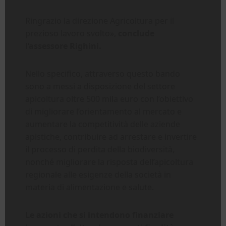
Ringrazio la direzione Agricoltura per il
prezioso lavoro svolto»,
conclude
l’assessore Righini.
Nello specifico, attraverso questo bando
sono a messi a disposizione del settore
apicoltura oltre 500 mila euro con l’obiettivo
di migliorare l’orientamento al mercato e
aumentare la competitività delle aziende
apistiche, contribuire ad arrestare e invertire
il processo di perdita della biodiversità,
nonché migliorare la risposta dell’apicoltura
regionale alle esigenze della società in
materia di alimentazione e salute.
Le azioni che si intendono finanziare