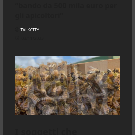
“bando da 500 mila euro per
gli apicoltori”
TALKCITY
03/11/2023
I soggetti che