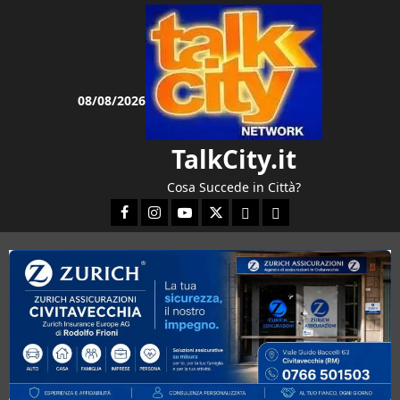
Vai
al
contenuto
08/08/2026
TalkCity.it
Cosa Succede in Città?
Facebook
Instagram
YouTube
Twitter
Email
Ente Parco Natura