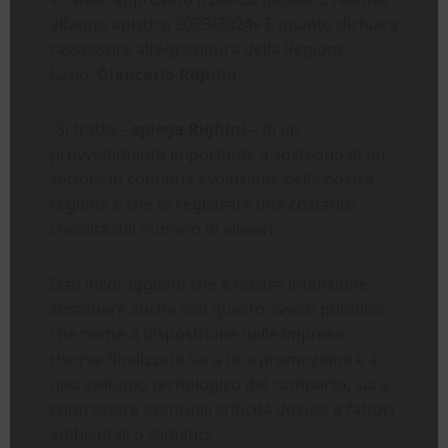
all’anno apistico 2023/2024» É quanto dichiara
l’assessore all’Agricoltura della Regione
Lazio,
Giancarlo Righini
.
“Si tratta –
spiega Righini –
di un
provvedimento importante a sostegno di un
settore in continua evoluzione nella nostra
regione e che fa registrare una costante
crescita del numero di alveari.
Dati incoraggianti che è nostra intenzione
sostenere anche con questo avviso pubblico
che mette a disposizione delle imprese
risorse finalizzate sia a una promozione e a
uno sviluppo tecnologico del comparto, sia a
contrastare eventuali criticità dovute a fattori
ambientali o climatici.