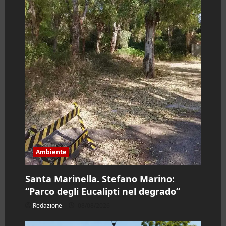
t
i
c
o
l
o
Ambiente
Santa Marinella. Stefano Marino:
“Parco degli Eucalipti nel degrado”
Redazione
08/08/2026