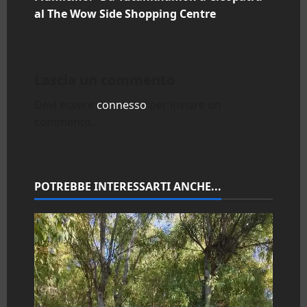
i
al The Wow Side Shopping Centre
g
a
Lascia un commento
z
Devi essere
connesso
per inviare un
commento.
i
o
n
POTREBBE INTERESSARTI ANCHE...
e
a
r