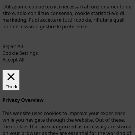
Utilizziamo cookie tecnici necessari al funzionamento del
sito e, solo con il tuo consenso, cookie statistici e/o di
marketing. Puoi accettare tutti i cookie, rifiutare quelli
non necessari o gestire le preferenze.
Reject All
Cookie Settings
Accept All
Chiudi
Privacy Overview
This website uses cookies to improve your experience
while you navigate through the website. Out of these,
the cookies that are categorized as necessary are stored
on your browser as they are essential for the working of