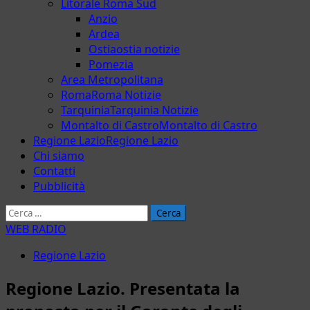
Litorale Roma Sud
Anzio
Ardea
Ostia
ostia notizie
Pomezia
Area Metropolitana
Roma
Roma Notizie
Tarquinia
Tarquinia Notizie
Montalto di Castro
Montalto di Castro
Regione Lazio
Regione Lazio
Chi siamo
Contatti
Pubblicità
Ricerca
per:
WEB RADIO
Regione Lazio
Regione Lazio. Presentata la