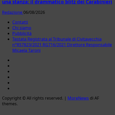
una stanza: il drammatico blitz dei Carabinieri
Redazione
06/08/2026
Contatti
Chi siamo
Pubblicità
Testata Registrata al Tribunale di Civitavecchia
n°RS7823/2021 RG716/2021 Direttore Responsabile
Micaela Taroni
Facebook
Instagram
YouTube
Twitter
Email
Ente
Parco
Copyright © All rights reserved.
|
MoreNews
di AF
Naturale
themes.
Bracciano-
Martignano