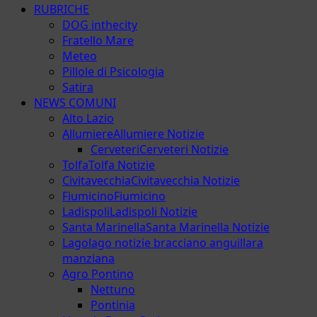
RUBRICHE
DOG inthecity
Fratello Mare
Meteo
Pillole di Psicologia
Satira
NEWS COMUNI
Alto Lazio
Allumiere
Allumiere Notizie
Cerveteri
Cerveteri Notizie
Tolfa
Tolfa Notizie
Civitavecchia
Civitavecchia Notizie
Fiumicino
Fiumicino
Ladispoli
Ladispoli Notizie
Santa Marinella
Santa Marinella Notizie
Lago
lago notizie bracciano anguillara
manziana
Agro Pontino
Nettuno
Pontinia