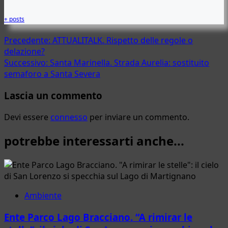
+ posts
Navigazione
Precedente:
ATTUALITALK. Rispetto delle regole o
delazione?
articolo
Successivo:
Santa Marinella. Strada Aurelia: sostituito
semaforo a Santa Severa
Lascia un commento
Devi essere
connesso
per inviare un commento.
potrebbe interessarti anche...
Ambiente
Ente Parco Lago Bracciano. “A rimirar le