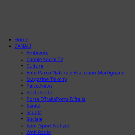
Menu
Home
principale
CANALI
Ambiente
Canale Social TV
Cultura
Ente Parco Naturale Bracciano-Martignano
Magazine Talkcity
Palco.News
Porto
Porto
Porta D’Italia
Porta D’Italia
Sanità
Scuola
Sociale
Sport
Sport Notizie
Web Radio