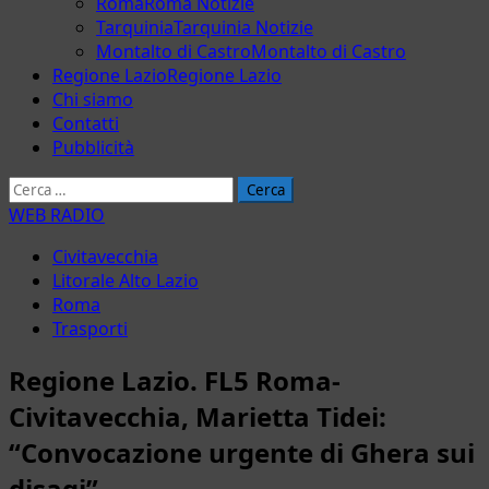
Roma
Roma Notizie
Tarquinia
Tarquinia Notizie
Montalto di Castro
Montalto di Castro
Regione Lazio
Regione Lazio
Chi siamo
Contatti
Pubblicità
Ricerca
per:
WEB RADIO
Civitavecchia
Litorale Alto Lazio
Roma
Trasporti
Regione Lazio. FL5 Roma-
Civitavecchia, Marietta Tidei:
“Convocazione urgente di Ghera sui
disagi”