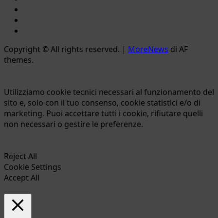
Twitter
Email
Ente
Parco
Copyright © All rights reserved.
|
MoreNews
di AF
Naturale
themes.
Bracciano-
Martignano
Utilizziamo cookie tecnici necessari al funzionamento del
sito e, solo con il tuo consenso, cookie statistici e/o di
marketing. Puoi accettare tutti i cookie, rifiutare quelli
non necessari o gestire le preferenze.
Reject All
Cookie Settings
Accept All