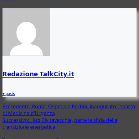
Redazione TalkCity.it
+ posts
Navigazione
Precedente:
Roma. Ospedale Pertini, inaugurato reparto
di Medicina d’Urgenza
articolo
Successivo:
Hub Civitavecchia, parte la sfida della
transizione energetica