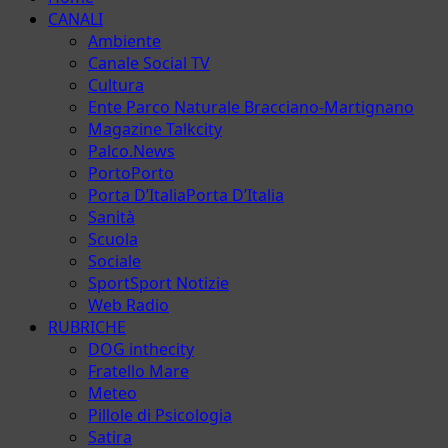
principale
CANALI
Ambiente
Canale Social TV
Cultura
Ente Parco Naturale Bracciano-Martignano
Magazine Talkcity
Palco.News
Porto
Porto
Porta D’Italia
Porta D’Italia
Sanità
Scuola
Sociale
Sport
Sport Notizie
Web Radio
RUBRICHE
DOG inthecity
Fratello Mare
Meteo
Pillole di Psicologia
Satira