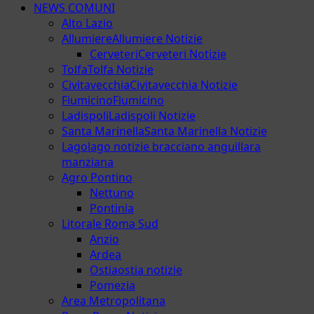
NEWS COMUNI
Alto Lazio
Allumiere
Allumiere Notizie
Cerveteri
Cerveteri Notizie
Tolfa
Tolfa Notizie
Civitavecchia
Civitavecchia Notizie
Fiumicino
Fiumicino
Ladispoli
Ladispoli Notizie
Santa Marinella
Santa Marinella Notizie
Lago
lago notizie bracciano anguillara
manziana
Agro Pontino
Nettuno
Pontinia
Litorale Roma Sud
Anzio
Ardea
Ostia
ostia notizie
Pomezia
Area Metropolitana