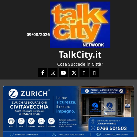
Vai
al
contenuto
09/08/2026
TalkCity.it
Cosa Succede in Città?
Facebook
Instagram
YouTube
Twitter
Email
Ente Parco Natura