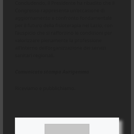
Concludendo, il Presidente ha ribadito che il
Congresso rappresenta un’occasione di
aggiornamento e confronto fondamentale
per il futuro della fisioterapia nel Lazio, con
l’auspicio che si rafforzino le condizioni per
valorizzare pienamente la professione
all’interno dell’organizzazione dei servizi
sanitari regionali.
Comunicato stampa Aurigemma
Riceviamo e pubblichiamo.