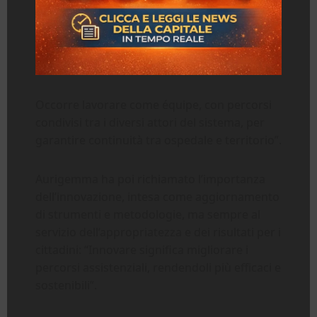
Occorre lavorare come équipe, con percorsi
condivisi tra i diversi attori del sistema, per
garantire continuità tra ospedale e territorio”.
Aurigemma ha poi richiamato l’importanza
dell’innovazione, intesa come aggiornamento
di strumenti e metodologie, ma sempre al
servizio dell’appropriatezza e dei risultati per i
cittadini: “Innovare significa migliorare i
percorsi assistenziali, rendendoli più efficaci e
sostenibili”.