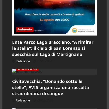
c
o
l
Ambiente
o
Ente Parco Lago Bracciano. “A rimirar
le stelle”: il cielo di San Lorenzo si
specchia sul Lago di Martignano
Redazione
07/08/2026
Civitavecchia
Civitavecchia. “Donando sotto le
stelle”, AVIS organizza una raccolta
straordinaria di sangue
Redazione
06/08/2026