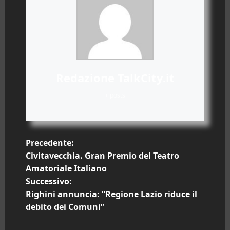
Redazione TalkCity.it
+ posts
N
Precedente:
Civitavecchia. Gran Premio del Teatro
a
Amatoriale Italiano
Successivo:
v
Righini annuncia: “Regione Lazio riduce il
i
debito dei Comuni”