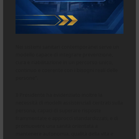
Nei sistemi sanitari contemporanei serve un
modello capace di integrare prevenzione,
cura e riabilitazione in un percorso unico,
continuo e coerente con i bisogni reali delle
persone”.
Il Presidente ha evidenziato inoltre la
necessità di modelli assistenziali centrati sulla
persona, capaci di superare risposte
frammentate e approcci standardizzati, e di
promuovere una sanità orientata a
mantenere autonomia, qualità della vita e