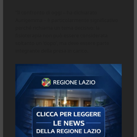
“Il confronto di oggi – ha dichiarato
Aurigemma – è particolarmente significativo
perché richiama un tema decisivo: la
fisioterapia non può essere considerata
soltanto un ‘dopo’, ma deve essere parte
integrante della presa in carico.