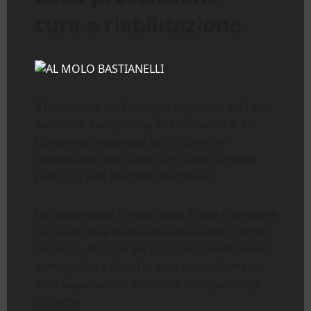
cura e riabilitazione
Il Presidente del Consiglio regionale del Lazio,
Antonello Aurigemma, intervenendo al 3°
Congresso Regionale dell’Ordine dei
Fisioterapisti del Lazio ( OFI Lazio), a Roma
presso la Sala Mechelli alla Pisana,
ha sottolineato l’importanza di una riflessione
sul ruolo della fisioterapia nei sistemi sanitari
moderni, alla luce dei principali cambiamenti
demografici e clinici in atto: invecchiamento
della popolazione e crescita delle patologie
croniche.