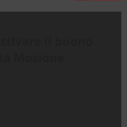
attivare il buono
ata Mozione