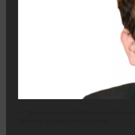
<< “Quando si parla di diritto allo studio non
far fronte alle spese per l’istruzione.