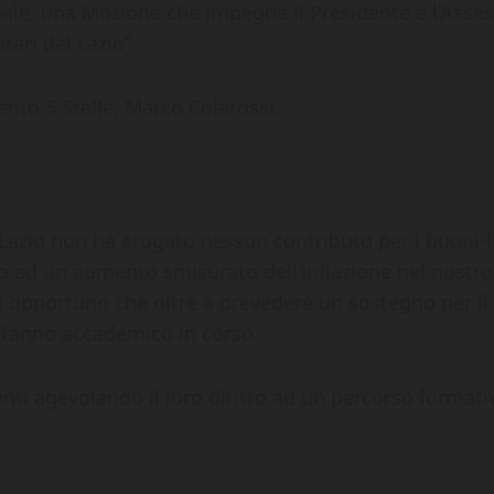
nale, una Mozione che impegna il Presidente e l’Asses
tari del Lazio”.
ento 5 Stelle, Marco Colarossi.
azio non ha erogato nessun contributo per i buoni-li
o ad un aumento smisurato dell’inflazione nel nost
 ed opportuno che oltre a prevedere un sostegno per 
l’anno accademico in corso.
nti agevolando il loro diritto ad un percorso formati