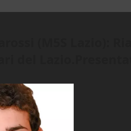
rossi (M5S Lazio): Ri
tari del Lazio.Present