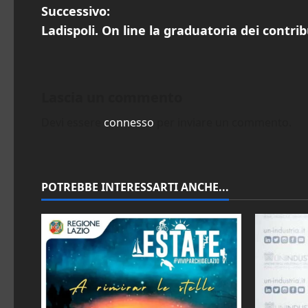
a
Successivo:
v
Ladispoli. On line la graduatoria dei contrib
i
g
Lascia un commento
a
Devi essere
connesso
per inviare un commento.
z
i
POTREBBE INTERESSARTI ANCHE...
o
n
e
a