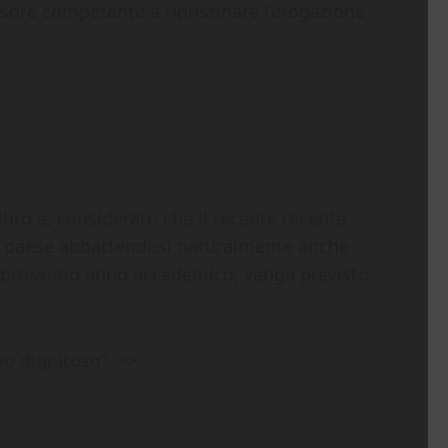
sore competente a ripristinare l’erogazione
bro e, considerato che il recente recente
ro paese abbattendosi naturalmente anche
il prossimo anno accademico, venga previsto
vo dignitoso”. >>