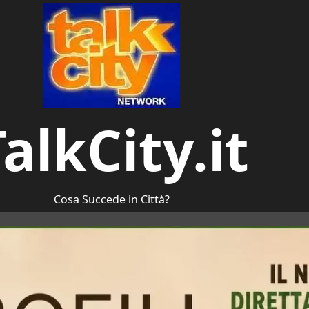
alkCity.it
Cosa Succede in Città?