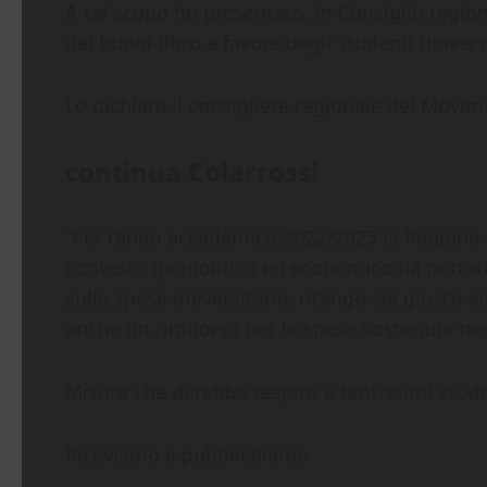
A tal scopo ho presentato, in Consiglio regio
dei buoni-libro a favore degli studenti universi
Lo dichiara il consigliere regionale del Movim
continua Colarrossi
“Per l’anno accademico 2022/2023 la Regione L
contesto geopolitico ed economico ha portat
sulle spese universitarie, ritengo sia giusto
anche un rimborso per le spese sostenute nel
Misura che darebbe respiro a tantissimi stude
Riceviamo e pubblichiamo