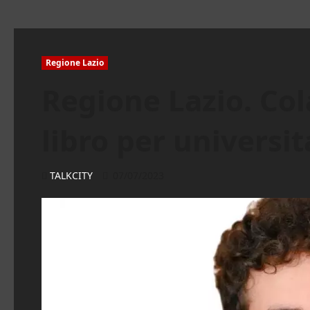
Regione Lazio
Regione Lazio. Cola
libro per universi
TALKCITY
07/07/2023