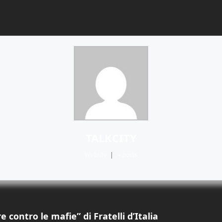
TALKCITY
Website
|
+ posts
 contro le mafie” di Fratelli d’Italia