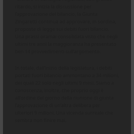
ritardo, si inizia la discussione per
l’approvazione del bilancio, la Giunta
Zingaretti continua ad approvare, in sordina,
proposte di legge sui debiti fuori bilancio.
Una prassi oramai consolidata visto che negli
ultimi tre anni la maggioranza ha presentato
ben 14 provvedimenti sull’argomento.
In totale, dall’inizio della legislatura, i debiti
portati fuori bilancio ammontano a 34 milioni,
dei quali 22 solo negli ultimi 9 mesi. Siamo a
conoscenza, inoltre, che proprio oggi è
all’ordine del giorno della riunione di giunta
l’approvazione di un’altra delibera per
ulteriori 9 milioni. Una vicenda surreale che
sembra non finire mai.