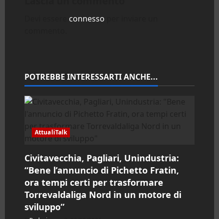
Lascia un commento
z
Devi essere
connesso
per inviare un
commento.
i
o
n
POTREBBE INTERESSARTI ANCHE...
e
a
AttualiTalk
r
Civitavecchia, Pagliari, Unindustria:
t
“Bene l’annuncio di Pichetto Fratin,
i
ora tempi certi per trasformare
Torrevaldaliga Nord in un motore di
c
sviluppo”