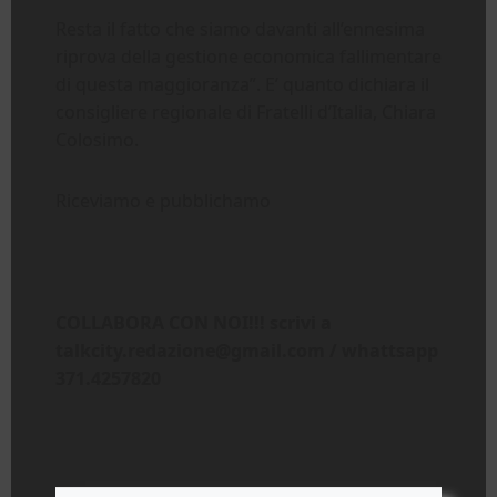
Resta il fatto che siamo davanti all’ennesima
riprova della gestione economica fallimentare
di questa maggioranza”. E’ quanto dichiara il
consigliere regionale di Fratelli d’Italia, Chiara
Colosimo.
Riceviamo e pubblichamo
COLLABORA CON NOI!!! scrivi a
talkcity.redazione@gmail.com / whattsapp
371.4257820