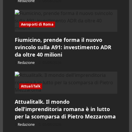
o
Redazione
06/08/2026
l
Aeroporti di Roma
o
Fiumicino, prende forma il nuovo
svincolo sulla A91: investimento ADR
da oltre 40 milioni
Redazione
05/08/2026
AttualiTalk
Attualitalk. Il mondo
dell’imprenditoria romana è in lutto
per la scomparsa di Pietro Mezzaroma
Redazione
05/08/2026