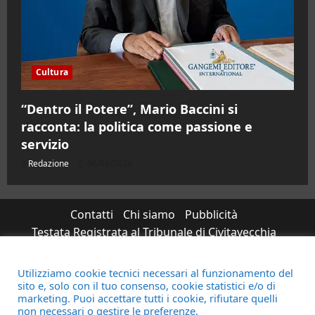
Cultura
“Dentro il Potere”, Mario Baccini si
racconta: la politica come passione e
servizio
Redazione
06/08/2026
Contatti
Chi siamo
Pubblicità
Testata Registrata al Tribunale di Civitavecchia
n°RS7823/2021 RG716/2021 Direttore Responsabile
Micaela Taroni
Utilizziamo cookie tecnici necessari al funzionamento del
sito e, solo con il tuo consenso, cookie statistici e/o di
Facebook
Instagram
YouTube
Twitter
Email
marketing. Puoi accettare tutti i cookie, rifiutare quelli
non necessari o gestire le preferenze.