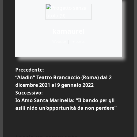
kamaurel
Website
|
+ posts
N
Precedente:
“Aladin” Teatro Brancaccio (Roma) dal 2
a
dicembre 2021 al 9 gennaio 2022
Successivo:
v
Io Amo Santa Marinella: “Il bando per gli
i
asili nido un’opportunità da non perdere”
g
a