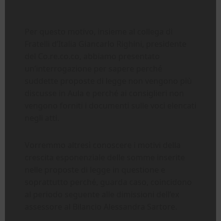
Per questo motivo, insieme al collega di
Fratelli d’Italia Giancarlo Righini, presidente
del Co.re.co.co, abbiamo presentato
un’interrogazione per sapere perché
suddette proposte di legge non vengono più
discusse in Aula e perché ai consiglieri non
vengono forniti i documenti sulle voci elencati
negli atti.
Vorremmo altresì conoscere i motivi della
crescita esponenziale delle somme inserite
nelle proposte di legge in questione e
soprattutto perché, guarda caso, coincidono
al periodo seguente alle dimissioni dell’ex
assessore al Bilancio Alessandra Sartore.