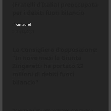
(Fratelli d’Italia) preoccupata
per i debiti fuori bilancio
kamaurel
21/12/2021
La Consigliera d’opposizione:
“In nove mesi la Giunta
Zingaretti ha portato 22
milioni di debiti fuori
bilancio”
“Mentre in Consiglio regionale, con grande