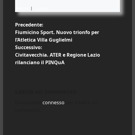
Website
|
+ posts
N
Precedente:
Fiumicino Sport. Nuovo trionfo per
a
l’Atletica Villa Guglielmi
Successivo:
v
Civitavecchia. ATER e Regione Lazio
i
rilanciano il PINQuA
g
a
Lascia un commento
z
Devi essere
connesso
per inviare un
commento.
i
o