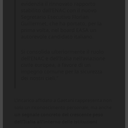
evidenzia il rinnovato rapporto
stabilito dall’ENAC con il nuovo
Segretario Esecutivo Florian
Guillermet, che ha portato, per la
prima volta, nel board EASA un
autorevole candidato italiano.
Si consolida ulteriormente il ruolo
dell’ENAC e dell’Italia nell’aviazione
civile europea, a favore di un
impegno comune per la sicurezza
dei nostri cieli.”
L’incarico affidato a Gaetani rappresenta non
solo un riconoscimento personale, ma anche
un segnale concreto del crescente peso
dell’Italia all’interno delle istituzioni