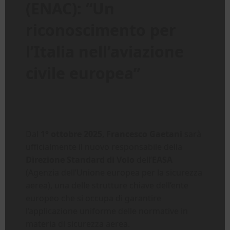
(ENAC): “Un
riconoscimento per
l’Italia nell’aviazione
civile europea”
Dal
1° ottobre 2025
,
Francesco Gaetani
sarà
ufficialmente il nuovo responsabile della
Direzione Standard di Volo
dell’
EASA
(Agenzia dell’Unione europea per la sicurezza
aerea), una delle strutture chiave dell’ente
europeo che si occupa di garantire
l’applicazione uniforme delle normative in
materia di sicurezza aerea.