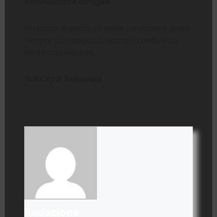
aeronautiche europee
.
Un passo importante verso un sistema aereo
sempre più integrato, sicuro e condiviso a
livello continentale.
TalkCity.it Redazione
Redazione