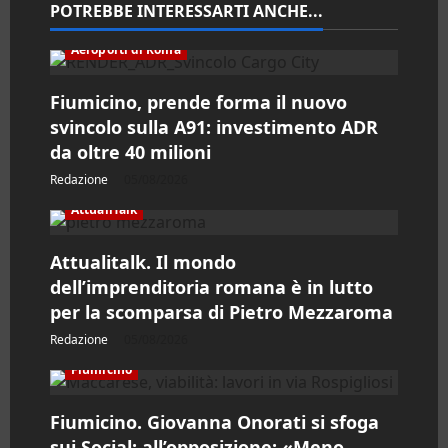
n
POTREBBE INTERESSARTI ANCHE...
e
Aeroporti di Roma
a
Fiumicino, prende forma il nuovo
svincolo sulla A91: investimento ADR
r
da oltre 40 milioni
t
Redazione
05/08/2026
AttualiTalk
i
Attualitalk. Il mondo
c
dell’imprenditoria romana è in lutto
o
per la scomparsa di Pietro Mezzaroma
Redazione
05/08/2026
l
Fiumicino
o
Fiumicino. Giovanna Onorati si sfoga
sui Social; all’opposizione: «Meno