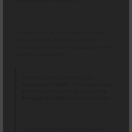
ambito tecnico e normativo.
Il suo percorso professionale lo ha visto
anche già attivo all’interno dell’EASA,
consolidando la propria reputazione come
esperto di alto profilo.
Grande soddisfazione è stata
espressa dall’
ENAC
, l’Ente Nazionale
per l’Aviazione Civile. Il presidente
Pierluigi Di Palma
ha commentato:
“La nomina di Francesco Gaetani