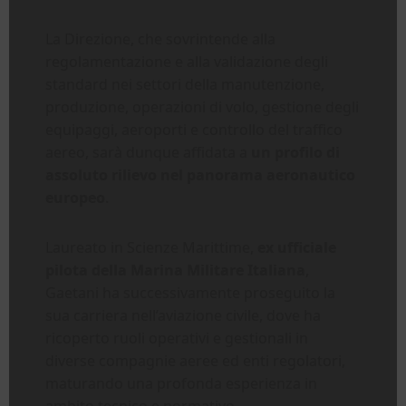
La Direzione, che sovrintende alla
regolamentazione e alla validazione degli
standard nei settori della manutenzione,
produzione, operazioni di volo, gestione degli
equipaggi, aeroporti e controllo del traffico
aereo, sarà dunque affidata a
un profilo di
assoluto rilievo nel panorama aeronautico
europeo
.
Laureato in Scienze Marittime,
ex ufficiale
pilota della Marina Militare Italiana
,
Gaetani ha successivamente proseguito la
sua carriera nell’aviazione civile, dove ha
ricoperto ruoli operativi e gestionali in
diverse compagnie aeree ed enti regolatori,
maturando una profonda esperienza in