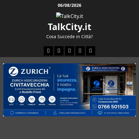
Vai
06/08/2026
al
contenuto
TalkCity.it
Cosa Succede in Città?
Facebook
Instagram
YouTube
Twitter
Email