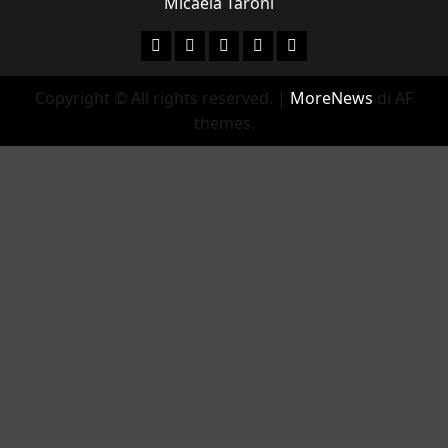
Micaela Taroni
Facebook
Instagram
YouTube
Twitter
Email
Copyright © All rights reserved.
|
MoreNews
di AF
themes.