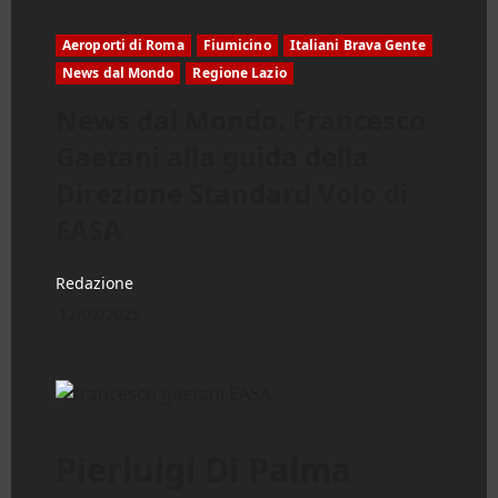
Aeroporti di Roma
Fiumicino
Italiani Brava Gente
News dal Mondo
Regione Lazio
News dal Mondo. Francesco
Gaetani alla guida della
Direzione Standard Volo di
EASA
Redazione
12/07/2025
Pierluigi Di Palma