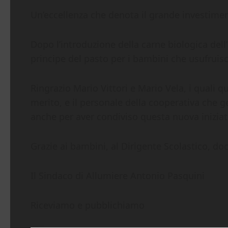
Un’eccellenza che denota il grande investime
Dopo l’introduzione della carne biologica dell’
principe del pasto per i bambini che usufruisc
Ringrazio Mario Vittori e Mario Vela, i quali
merito, e il personale della cooperativa che 
anche per aver condiviso questa nuova inizia
Grazie ai bambini, al Dirigente Scolastico, do
Il Sindaco di Allumiere Antonio Pasquini
Riceviamo e pubblichiamo