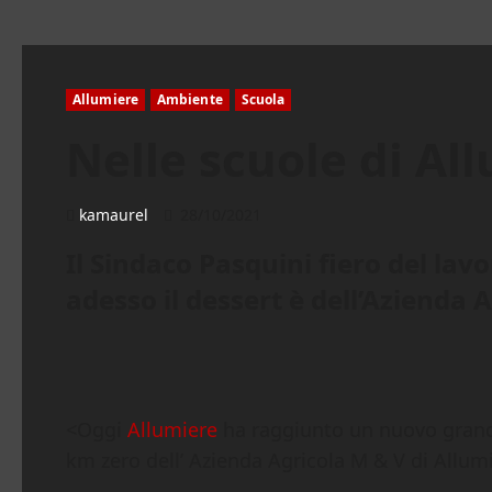
Allumiere
Ambiente
Scuola
Nelle scuole di Al
kamaurel
28/10/2021
Il Sindaco Pasquini fiero del lavo
adesso il dessert è dell’Azienda
<Oggi
Allumiere
ha raggiunto un nuovo grande 
km zero dell’ Azienda Agricola M & V di Allumi