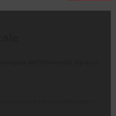
cale
biologica dell’Università Agraria,
uole, il menù si è arricchito dello yogurt a