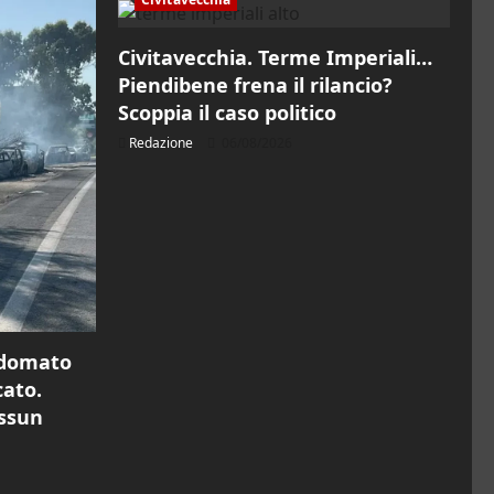
Civitavecchia. Terme Imperiali…
Piendibene frena il rilancio?
Scoppia il caso politico
Redazione
06/08/2026
 domato
cato.
essun