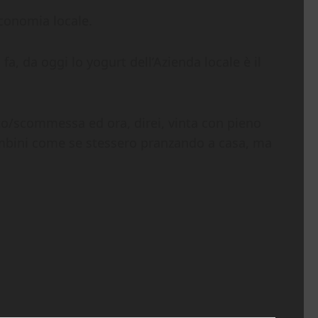
conomia locale.
fa, da oggi lo yogurt dell’Azienda locale è il
tto/scommessa ed ora, direi, vinta con pieno
bambini come se stessero pranzando a casa, ma