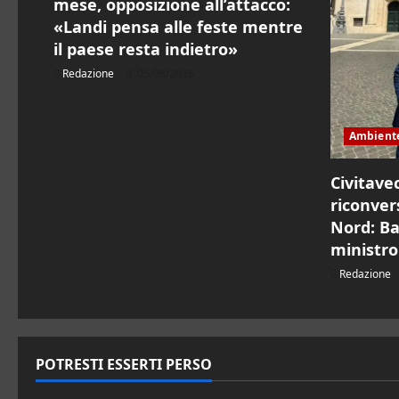
mese, opposizione all’attacco:
i
«Landi pensa alle feste mentre
il paese resta indietro»
c
Redazione
05/08/2026
o
l
Ambient
o
Civitavec
riconver
Nord: Ba
ministro
Redazione
POTRESTI ESSERTI PERSO