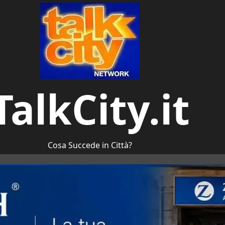
TalkCity.it
Cosa Succede in Città?