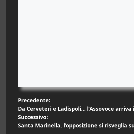
N
Precedente:
Da Cerveteri e Ladispoli… l’Assovoce arriva i
a
Successivo:
v
Santa Marinella, l’opposizione si risveglia 