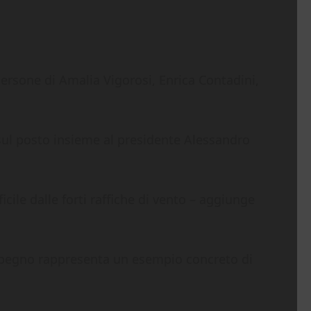
persone di Amalia Vigorosi, Enrica Contadini,
 sul posto insieme al presidente Alessandro
icile dalle forti raffiche di vento – aggiunge
o impegno rappresenta un esempio concreto di