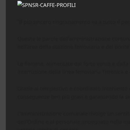
“Il più sincero ringraziamento va a tutto il per
Queste le parole dell’amministrazione comunale
nell’area della stazione ferroviaria e del ponte 
Le fiamme, alimentate dal forte vento e dall
interruzione della linea ferroviaria Tirrenica e 
Grazie al tempestivo e coordinato intervento 
conseguenze ben più gravi e garantendo la sic
L’amministrazione comunale rivolge un sentito 
dell’Ordine e al personale impegnato nella me
grande spirito di servizio.