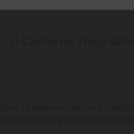
: il Comune ringrazia 
gno, l’amministrazione ringraz
ivile e tutto il personale imp