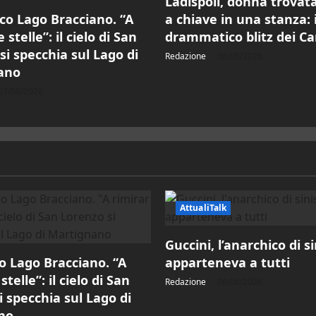
Ladispoli, donna trovat
co Lago Bracciano. “A
a chiave in una stanza: i
e stelle”: il cielo di San
drammatico blitz dei Ca
si specchia sul Lago di
Redazione
06/08/2026
ano
07/08/2026
AttualiTalk
Guccini, l’anarchico di s
o Lago Bracciano. “A
apparteneva a tutti
stelle”: il cielo di San
Redazione
06/08/2026
i specchia sul Lago di
no