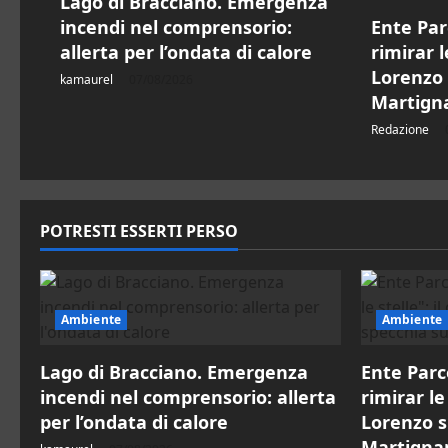
Lago di Bracciano. Emergenza
a
incendi nel comprensorio:
Ente Par
r
allerta per l’ondata di calore
rimirar l
Lorenzo 
kamaurel
07/08/2026
t
Martign
Redazione
i
c
o
POTRESTI ESSERTI PERSO
l
o
Ambiente
Ambiente
Lago di Bracciano. Emergenza
Ente Parc
incendi nel comprensorio: allerta
rimirar le 
per l’ondata di calore
Lorenzo s
Martigna