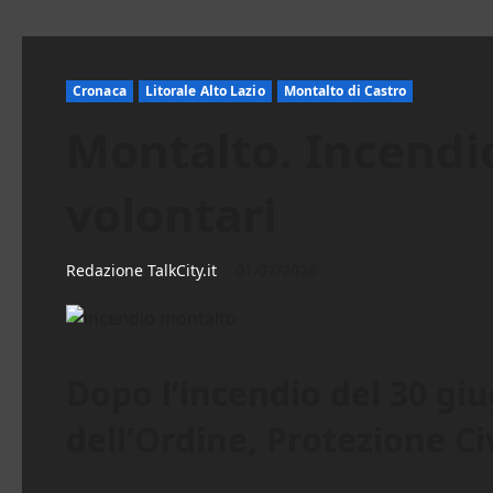
Cronaca
Litorale Alto Lazio
Montalto di Castro
Montalto. Incendio
volontari
Redazione TalkCity.it
01/07/2026
Dopo l’incendio del 30 giu
dell’Ordine, Protezione C