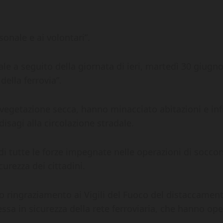
sonale e ai volontari”.
 a seguito della giornata di ieri, martedì 30 giugno,
della ferrovia”.
a vegetazione secca, hanno minacciato abitazioni e i
disagi alla circolazione stradale.
di tutte le forze impegnate nelle operazioni di socco
urezza dei cittadini.
ringraziamento ai Vigili del Fuoco del distaccamento d
ssa in sicurezza della rete ferroviaria, che hanno op