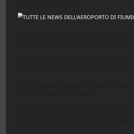
Un ringraziamento particolare, infine, va ai v
Costanza Tuveri, Damiano Papa e Sergio Pogg
coordinati da Alessandro Maietto, e ai volont
Sacripanti, per il prezioso supporto fornito du
«Il loro intervento rapido ed efficace ha fatto 
l’amministrazione comunale-.
A tutti loro va la nostra riconoscenza e quel
dedizione, collaborazione e senso del dovere al