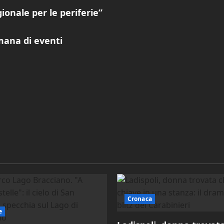
ionale per le periferie”
imana di eventi
Cronaca
e