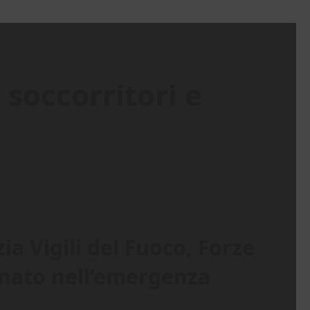
soccorritori e
ia Vigili del Fuoco, Forze
egnato nell’emergenza