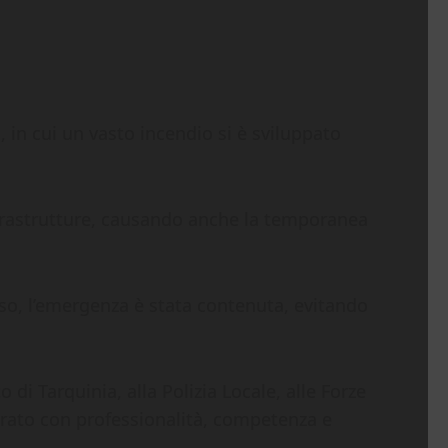
 in cui un vasto incendio si è sviluppato
nfrastrutture, causando anche la temporanea
rso, l’emergenza è stata contenuta, evitando
i Tarquinia, alla Polizia Locale, alle Forze
erato con professionalità, competenza e