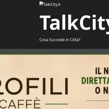
TalkCit
Cosa Succede in Città?