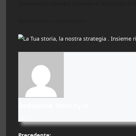
Comunicato stampa Comune di Montalto di 
Riceviamo e pubblichiamo.
Redazione TalkCity.it
+ posts
Precedente: