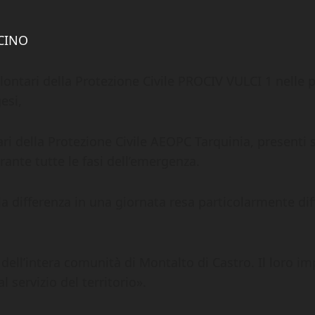
olontari della Protezione Civile PROCIV VULCI 1 nelle 
esi,
ari della Protezione Civile AEOPC Tarquinia, presenti
rante tutte le fasi dell’emergenza.
la differenza in una giornata resa particolarmente diff
la dell’intera comunità di Montalto di Castro. Il lor
 servizio del territorio».