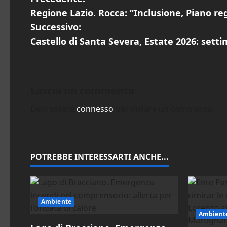
N
Regione Lazio. Rocca: “Inclusione, Piano reg
a
Successivo:
v
Castello di Santa Severa, Estate 2026: sett
i
g
Lascia un commento
a
Devi essere
connesso
per inviare un commento.
z
i
POTREBBE INTERESSARTI ANCHE...
o
n
Ambiente
e
Ambient