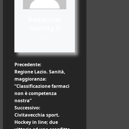
Redazione
TalkCity.it
+ posts
N
Precedente:
Regione Lazio. Sanità,
a
maggioranza:
“Classificazione farmaci
v
non è competenza
i
nostra”
Successivo:
g
Civitavecchia sport.
Hockey in line; due
a