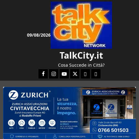
Vai
al
contenuto
09/08/2026
TalkCity.it
Cosa Succede in Città?
Facebook
Instagram
YouTube
Twitter
Email
Ente Parco Natura