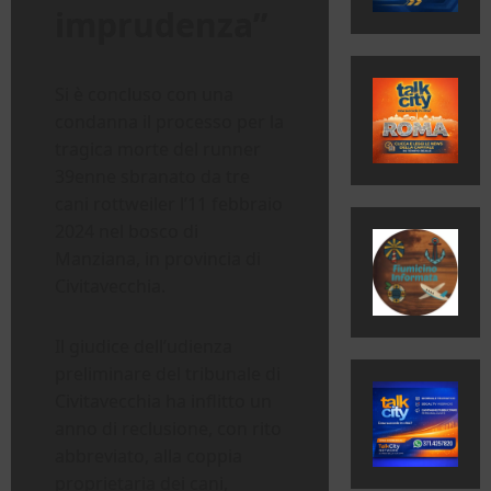
imprudenza”
Si è concluso con una
condanna il processo per la
tragica morte del runner
39enne sbranato da tre
cani rottweiler l’11 febbraio
2024 nel bosco di
Manziana, in provincia di
Civitavecchia.
Il giudice dell’udienza
preliminare del tribunale di
Civitavecchia ha inflitto un
anno di reclusione, con rito
abbreviato, alla coppia
proprietaria dei cani,