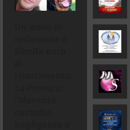
Un anno di
reclusione e
50mila euro
di
risarcimento.
La Procura:
“Mancata
custodia,
negligenza e