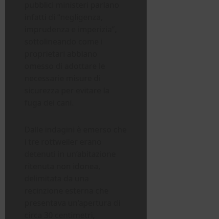
pubblici ministeri parlano
infatti di “negligenza,
imprudenza e imperizia”,
sottolineando come i
proprietari abbiano
omesso di adottare le
necessarie misure di
sicurezza per evitare la
fuga dei cani.
Dalle indagini è emerso che
i tre rottweiler erano
detenuti in un’abitazione
ritenuta non idonea,
delimitata da una
recinzione esterna che
presentava un’apertura di
circa 30 centimetri,