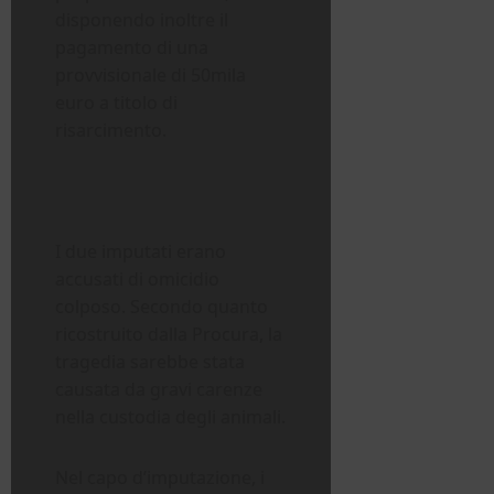
disponendo inoltre il
pagamento di una
provvisionale di 50mila
euro a titolo di
risarcimento.
I due imputati erano
accusati di omicidio
colposo. Secondo quanto
ricostruito dalla Procura, la
tragedia sarebbe stata
causata da gravi carenze
nella custodia degli animali.
Nel capo d’imputazione, i