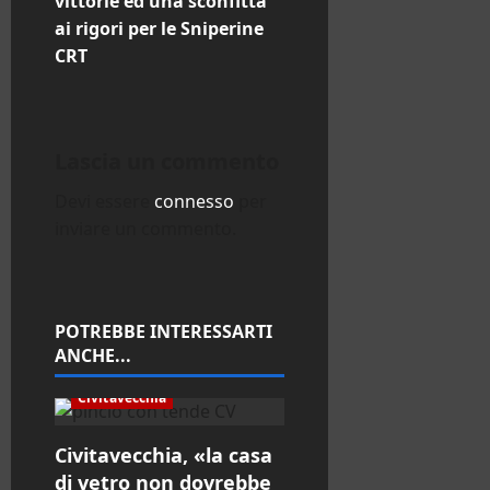
vittorie ed una sconfitta
z
ai rigori per le Sniperine
CRT
i
o
Lascia un commento
n
Devi essere
connesso
per
e
inviare un commento.
a
r
POTREBBE INTERESSARTI
t
ANCHE...
i
Civitavecchia
c
Civitavecchia, «la casa
di vetro non dovrebbe