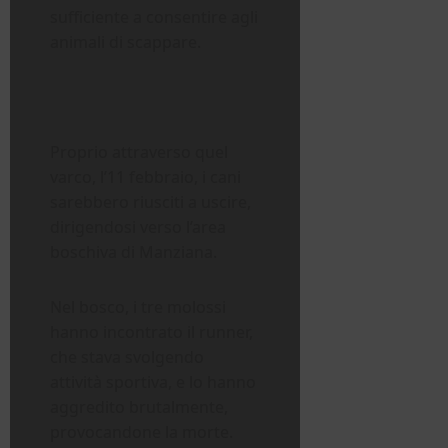
sufficiente a consentire agli
animali di scappare.
Proprio attraverso quel
varco, l’11 febbraio, i cani
sarebbero riusciti a uscire,
dirigendosi verso l’area
boschiva di Manziana.
Nel bosco, i tre molossi
hanno incontrato il runner,
che stava svolgendo
attività sportiva, e lo hanno
aggredito brutalmente,
provocandone la morte.