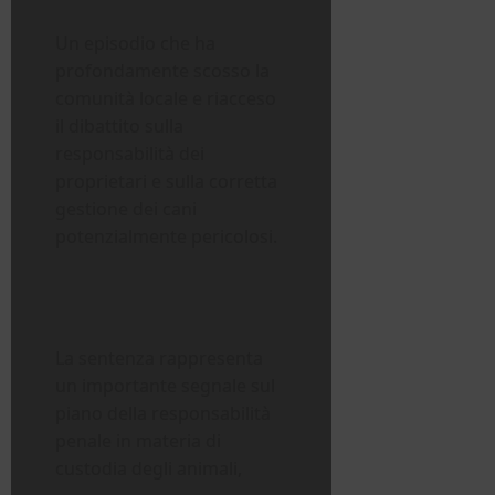
Un episodio che ha
profondamente scosso la
comunità locale e riacceso
il dibattito sulla
responsabilità dei
proprietari e sulla corretta
gestione dei cani
potenzialmente pericolosi.
La sentenza rappresenta
un importante segnale sul
piano della responsabilità
penale in materia di
custodia degli animali,