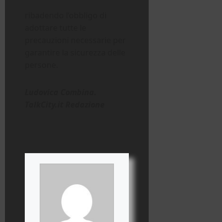
ribadendo l’obbligo di
adottare tutte le
precauzioni necessarie per
garantire la sicurezza delle
persone.
Ludovica Combina.
TalkCity.it Redazione