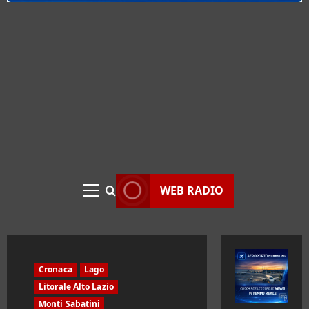
WEB RADIO
Menu
principale
Cronaca
Lago
Litorale Alto Lazio
Monti Sabatini