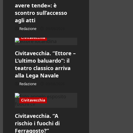
o
avere tende»: è
l
scontro sull’accesso
agli atti
o
Redazione
09/08/2026
Civitavecchia
Civitavecchia. “Ettore –
L’ultimo baluardo”: il
teatro classico arriva
alla Lega Navale
Redazione
09/08/2026
Civitavecchia
Civitavecchia. “A
rischio i fuochi di
Ferragosto?”