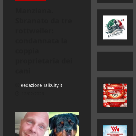
Manziana.
Sbranato da tre
rottweiler:
condannata la
coppia
proprietaria dei
cani
Redazione TalkCity.it
12/02/2026