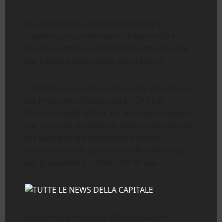
In questo senso, la manifestazione si
trasforma in un momento di comunità in cui
scuole e istituzioni collaborano attivamente
per il futuro delle nuove generazioni.
L’iniziativa si inserisce nel quadro più ampio
del Protocollo d’Intesa tra il CONI e il
Ministero della Difesa, un accordo strategico
che non solo sostiene gli atleti professionisti,
ma valorizza le infrastrutture militari
mettendole a disposizione della collettività
per promuovere corretti stili di vita.
Attraverso percorsi di alfabetizzazione