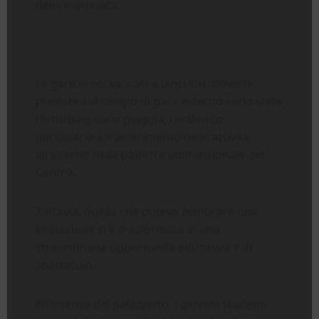
della mattinata.
Le gare di corsa, salti e lanci inizialmente
previste sul campo di gara esterno sono state
disturbate dalla pioggia, rendendo
necessario il trasferimento delle attività
all’interno della palestra polifunzionale del
Centro.
Tuttavia, quella che poteva sembrare una
limitazione si è trasformata in una
straordinaria opportunità educativa e di
spettacolo.
All’interno del palazzetto, i giovani studenti