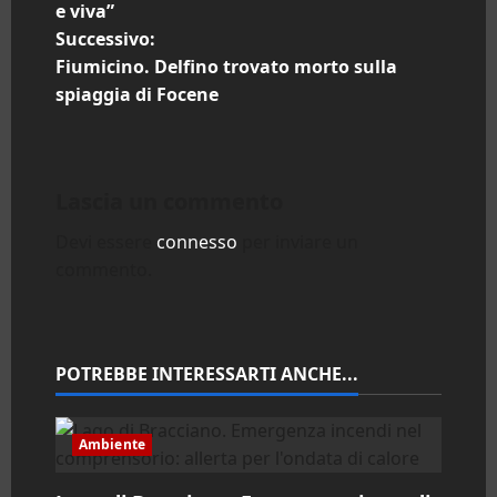
e viva”
v
Successivo:
i
Fiumicino. Delfino trovato morto sulla
spiaggia di Focene
g
a
Lascia un commento
z
Devi essere
connesso
per inviare un
i
commento.
o
n
POTREBBE INTERESSARTI ANCHE...
e
a
Ambiente
r