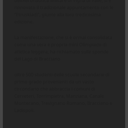
dell’Aeronautica Militare di Vigna di Valle, si è
rinnovato il tradizionale appuntamento con le
“Etruskiadi”, giunte alla loro tredicesima
edizione.
La manifestazione, che si è ormai consolidata
come una vera e propria mini Olimpiade di
atletica leggera, ha richiamato sulle sponde
del Lago di Bracciano
oltre 500 studenti delle scuole secondarie di
primo grado provenienti da un vasto
circondario che abbraccia i comuni di
Cerveteri, Torrimpietra, Manziana, Canale
Monterano, Trevignano Romano, Bracciano e
Ladispoli.