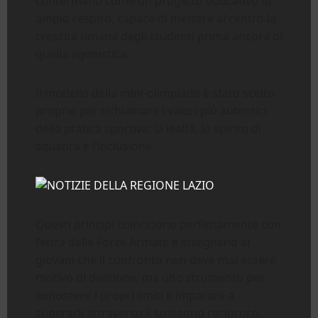
confermano come un progetto educativo di
ampio respiro, capace di mettere al centro la
crescita umana degli studenti prima ancora di
quella agonistica.
Il modello della mini-olimpiade è stato scelto
proprio per richiamare i valori più autentici
della pratica sportiva: la lealtà, lo spirito di
squadra e l’inclusione.
Questi principi coincidono perfettamente con
l’etica delle Forze Armate e insegnano ai
giovani che il confronto non deve mai essere
motivo di divisione, ma uno strumento per
conoscere i propri limiti e imparare a
superarli attraverso il sostegno reciproco.