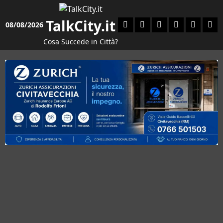
Vai
al
TalkCity.it
Facebook
Instagram
YouTube
Twitter
Email
Ente
08/08/2026
contenuto
Cosa Succede in Città?