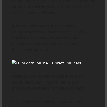
hanno infatti avuto il privilegio di assistere da
vicino a un’esibizione delle Farfalle Azzurre
della Ginnastica Ritmica,
le atlete d’élite del Gruppo Sportivo
dell’Aeronautica Militare, che con la loro
grazia e disciplina hanno offerto una
dimostrazione pratica di cosa significhi
l’eccellenza sportiva.
Assistiti costantemente dagli atleti e dai
tecnici del CSAM, i ragazzi hanno poi
proseguito le attività motorie al coperto.
Al di là del gesto atletico, le Etruskiadi si