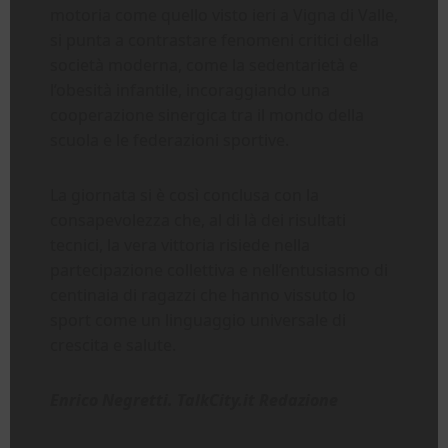
motoria come quello visto ieri a Vigna di Valle,
si punta a contrastare fenomeni critici della
società moderna, come la sedentarietà e
l’obesità infantile, incoraggiando una
cooperazione sinergica tra il mondo della
scuola e le federazioni sportive.
La giornata si è così conclusa con la
consapevolezza che, al di là dei risultati
tecnici, la vera vittoria risiede nella
partecipazione collettiva e nell’entusiasmo di
centinaia di ragazzi che hanno vissuto lo
sport come un linguaggio universale di
crescita e salute.
Enrico Negretti. TalkCity.it Redazione