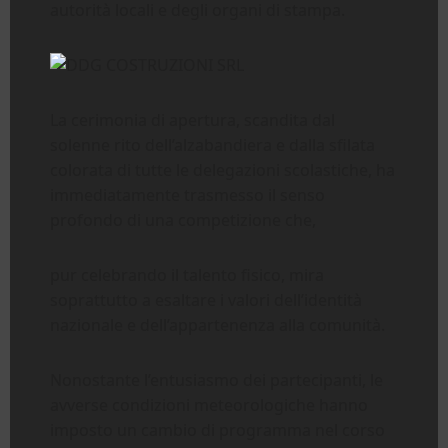
autorità locali e degli organi di stampa.
La cerimonia di apertura, scandita dal
solenne rito dell’alzabandiera e dalla sfilata
colorata di tutte le delegazioni scolastiche, ha
immediatamente trasmesso il senso
profondo di una competizione che,
pur celebrando il talento fisico, mira
soprattutto a esaltare i valori dell’identità
nazionale e dell’appartenenza alla comunità.
Nonostante l’entusiasmo dei partecipanti, le
avverse condizioni meteorologiche hanno
imposto un cambio di programma nel corso