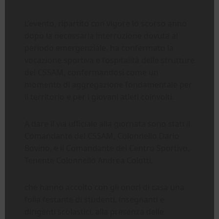
L’evento, ripartito con vigore lo scorso anno
dopo la necessaria interruzione dovuta al
periodo emergenziale, ha confermato la
vocazione sportiva e l’ospitalità delle strutture
del CSSAM, confermandosi come un
momento di aggregazione fondamentale per
il territorio e per i giovani atleti coinvolti.
A dare il via ufficiale alla giornata sono stati il
Comandante del CSSAM, Colonnello Dario
Bovino, e il Comandante del Centro Sportivo,
Tenente Colonnello Andrea Colotti,
che hanno accolto con gli onori di casa una
folla festante di studenti, insegnanti e
dirigenti scolastici, alla presenza delle