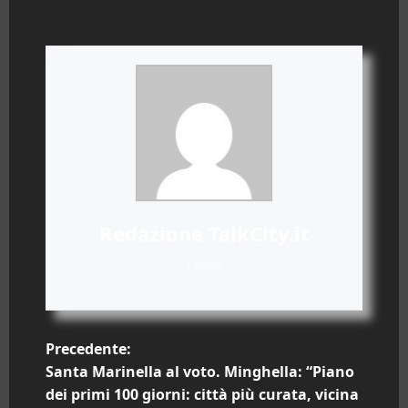
Redazione TalkCity.it
+ posts
N
Precedente:
Santa Marinella al voto. Minghella: “Piano
a
dei primi 100 giorni: città più curata, vicina