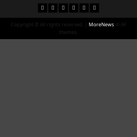
Facebook
Instagram
YouTube
Twitter
Email
Ente Parco Natural
Copyright © All rights reserved.
|
MoreNews
di AF
themes.