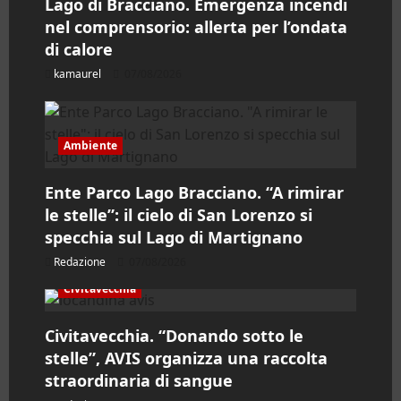
Lago di Bracciano. Emergenza incendi
nel comprensorio: allerta per l’ondata
t
di calore
i
kamaurel
07/08/2026
c
o
Ambiente
l
Ente Parco Lago Bracciano. “A rimirar
le stelle”: il cielo di San Lorenzo si
o
specchia sul Lago di Martignano
Redazione
07/08/2026
Civitavecchia
Civitavecchia. “Donando sotto le
stelle”, AVIS organizza una raccolta
straordinaria di sangue