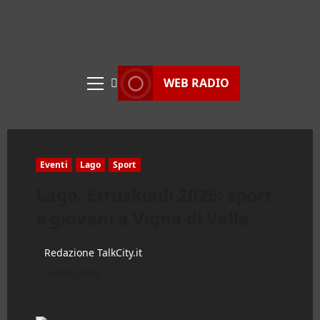
WEB RADIO
Menu
principale
Eventi
Lago
Sport
Lago. Etruskiadi 2026: sport
e giovani a Vigna di Valle
Redazione TalkCity.it
14/05/2026