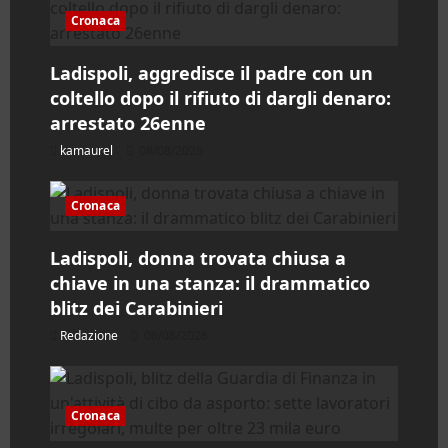
a
Cronaca
r
Ladispoli, aggredisce il padre con un
coltello dopo il rifiuto di dargli denaro:
t
arrestato 26enne
i
kamaurel
08/08/2026
c
Cronaca
o
Ladispoli, donna trovata chiusa a
l
chiave in una stanza: il drammatico
blitz dei Carabinieri
o
Redazione
06/08/2026
Cronaca