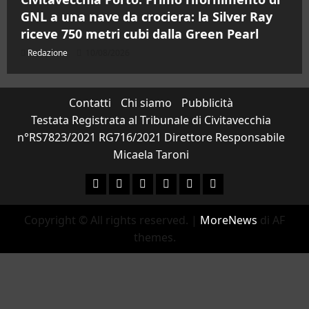
GNL a una nave da crociera: la Silver Ray
riceve 750 metri cubi dalla Green Pearl
Redazione
10/08/2026
Contatti
Chi siamo
Pubblicità
Testata Registrata al Tribunale di Civitavecchia
n°RS7823/2021 RG716/2021 Direttore Responsabile
Micaela Taroni
Facebook
Instagram
YouTube
Twitter
Email
Ente
Parco
Copyright © All rights reserved.
|
MoreNews
di AF
Naturale
themes.
Bracciano-
Martignano