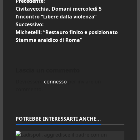
N
Precedente:
Civitavecchia. Domani mercoledì 5
a
l’incontro “Libere dalla violenza”
Successivo:
v
Michetelli: “Restauro finito e posizionato
i
Stemma araldico di Roma”
g
a
Lascia un commento
z
Devi essere
connesso
per inviare un
commento.
i
o
n
POTREBBE INTERESSARTI ANCHE...
e