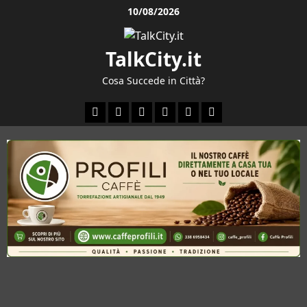
Vai
10/08/2026
al
contenuto
TalkCity.it
Cosa Succede in Città?
Facebook
Instagram
YouTube
Twitter
Email
Ente
Parco
Naturale
Bracciano-
Martignano