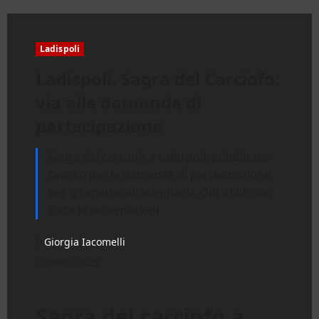
Ladispoli
Ladispoli. Sagra del Carciofo:
via alle domande di
partecipazione
Sagra del carciofo a Ladispoli: pubblicato
l’avviso per le domande di partecipazione
per gli spettacoli viaggianti. Qui il link con
tutte le informazioni
Giorgia Iacomelli
04/02/2025
Sagra del carciofo a