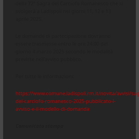
della 72ª Sagra del Carciofo Romanesco che si
svolgerà a Ladispoli nei giorni 11, 12 e 13
aprile 2025.
Le domande di partecipazione dovranno
essere trasmesse entro le ore 24:00 del
giorno 4 marzo 2025 secondo le modalità
previste nell’avviso pubblico.
Per tutte le informazioni:
https://www.comune.ladispoli.rm.it/novita/avvisi/sa
del-carciofo-romanesco-2025-pubblicato-l-
avviso-e-il-modello-di-domanda
Comunicato stampa