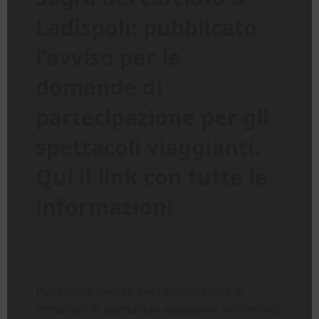
Ladispoli: pubblicato
l’avviso per le
domande di
partecipazione per gli
spettacoli viaggianti.
Qui il link con tutte le
informazioni
Pubblicato l’avviso per l’installazione di
attrazioni di spettacolo viaggiante nell’ambito