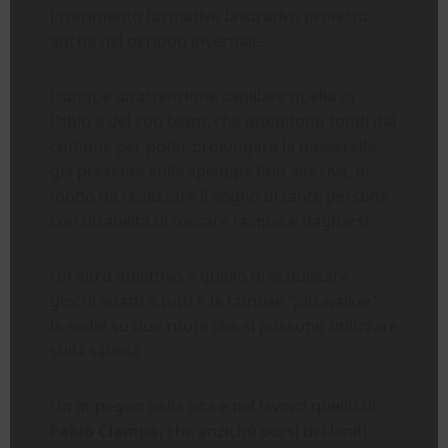
inserimento formativo lavorativo protetto
anche nel periodo invernale.
Dunque un’attenzione capillare quella di
Fabio e del suo team, che attendono fondi dal
comune per poter prolungare la passerella
già presente sulla spiaggia fino alla riva, in
modo da realizzare il sogno di tante persone
con disabilità di toccare l’acqua e bagnarsi.
Un altro obiettivo è quello di acquistare
giochi adatti a tutti e le famose “job walker”,
le sedie su due ruote che si possono utilizzare
sulla sabbia.
Un impegno nella vita e nel lavoro quello di
Fabio Ciampa
, che anziché porsi dei limiti