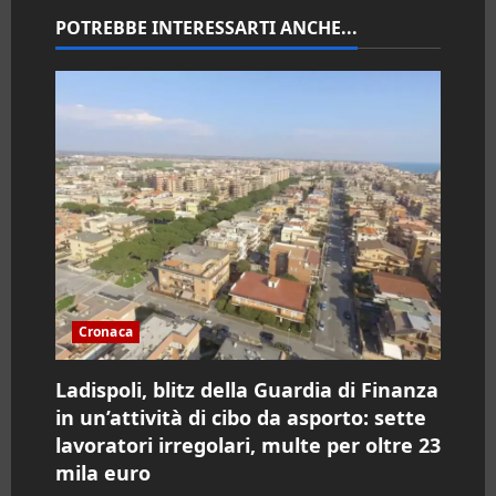
n
POTREBBE INTERESSARTI ANCHE...
e
a
r
t
i
c
Cronaca
o
Ladispoli, blitz della Guardia di Finanza
l
in un’attività di cibo da asporto: sette
lavoratori irregolari, multe per oltre 23
o
mila euro