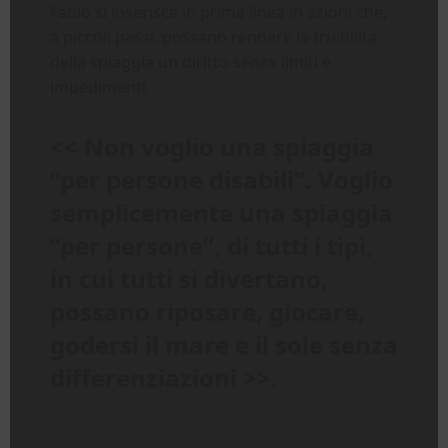
Fabio si inserisce in prima linea in azioni che,
a piccoli passi, possano rendere la fruibilità
della spiaggia un diritto senza limiti e
impedimenti.
<< Non voglio una spiaggia
“per persone disabili”. Voglio
semplicemente una spiaggia
“per persone”, di tutti i tipi,
in cui tutti si divertano,
possano riposare, giocare,
godersi il mare e il sole senza
differenziazioni >>.