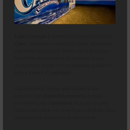
Fabio Ciampa
è amministratore e gestore di
Capri
, ristorante e spiaggia libera attrezzata
sita sul lungomare R. Elena, che si prefigge
l’obiettivo di estendere al massimo la sua
accoglienza a tutti coloro vogliano godersi il
sole e il mare di
Ladispoli
.
L’attenzione è rivolta specialmente alle
persone con
disabilità motorie
, le quali
convivono con il
desiderio
di poter toccare
l’acqua del mare ma sono impossibilitate dalla
mancanza di attrezzature necessarie.