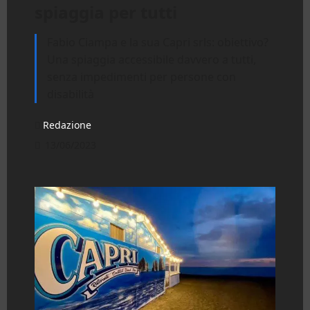
spiaggia per tutti
Fabio Ciampa e la sua Capri srls: obiettivo?
Una spiaggia accessibile davvero a tutti,
senza impedimenti per persone con
disabilità
Redazione
13/06/2023