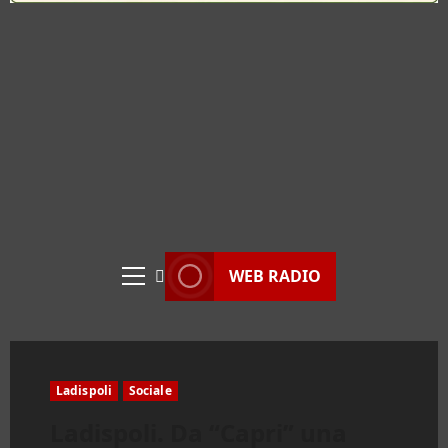
WEB RADIO
Menu
principale
Ladispoli
Sociale
Ladispoli. Da “Capri” una