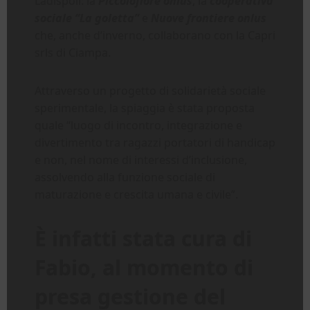
Ladispoli: la
Piccolofiore onlus
, la
cooperativa
sociale “La goletta”
e
Nuove frontiere onlus
che, anche d’inverno, collaborano con la Capri
srls di Ciampa.
Attraverso un progetto di solidarietà sociale
sperimentale, la spiaggia è stata proposta
quale “luogo di incontro, integrazione e
divertimento tra ragazzi portatori di handicap
e non, nel nome di interessi d’inclusione,
assolvendo alla funzione sociale di
maturazione e crescita umana e civile”.
È infatti stata cura di
Fabio, al momento di
presa gestione del