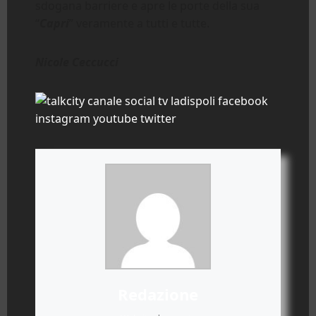
sdogana barriere e apre le porte della sua
“
Capri
” veramente a tutti e tutte.
Nicole Ceccucci
Redazione