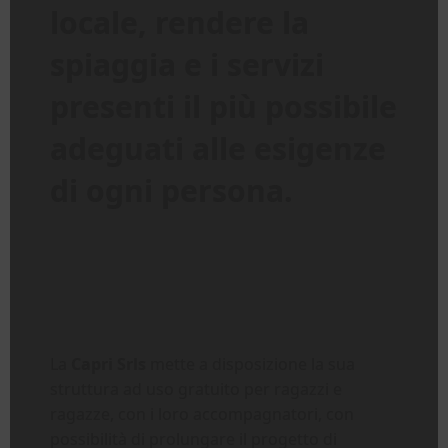
locale, rendere la
spiaggia e i servizi
presenti il più possibile
adeguati alle esigenze
di ogni persona.
La
Capri Srls
mette a disposizione la sua
struttura ad uso gratuito per ragazzi e
ragazze, con i loro accompagnatori, con
possibilità di prolungare il progetto di