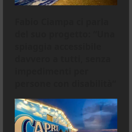
Fabio Ciampa ci parla
del suo progetto: “Una
spiaggia accessibile
davvero a tutti, senza
impedimenti per
persone con disabilità”