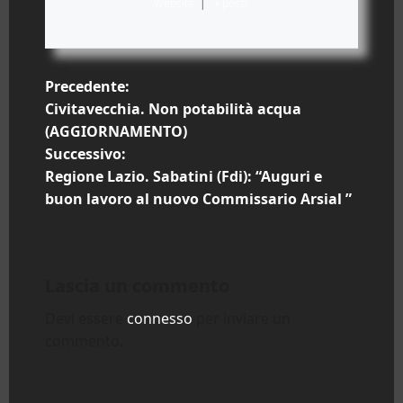
Website
|
+ posts
N
Precedente:
Civitavecchia. Non potabilità acqua
a
(AGGIORNAMENTO)
Successivo:
v
Regione Lazio. Sabatini (Fdi): “Auguri e
i
buon lavoro al nuovo Commissario Arsial ”
g
a
Lascia un commento
z
Devi essere
connesso
per inviare un
commento.
i
o