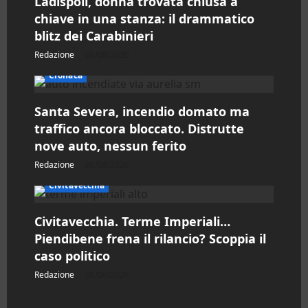
Ladispoli, donna trovata chiusa a
r
chiave in una stanza: il drammatico
blitz dei Carabinieri
t
Redazione
06/08/2026
i
Cronaca
c
Santa Severa, incendio domato ma
o
traffico ancora bloccato. Distrutte
nove auto, nessun ferito
l
Redazione
06/08/2026
o
Civitavecchia
Civitavecchia. Terme Imperiali…
Piendibene frena il rilancio? Scoppia il
caso politico
Redazione
06/08/2026