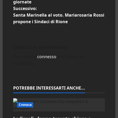
a
giornate
Successivo:
v
Santa Marinella al voto. Mariarosaria Rossi
i
propone i Sindaci di Rione
g
a
Lascia un commento
z
Devi essere
connesso
per inviare un
commento.
i
o
n
POTREBBE INTERESSARTI ANCHE...
e
Cronaca
a