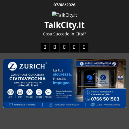
Vai
07/08/2026
al
contenuto
TalkCity.it
Cosa Succede in Città?
Facebook
Instagram
YouTube
Twitter
Email