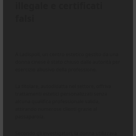
illegale e certificati
falsi
A Ladispoli, un centro estetico gestito da una
donna cinese è stato chiuso dalle autorità per
esercizio abusivo della professione.
La titolare, autodidatta nel settore, offriva
trattamenti estetici personalizzati senza
alcuna qualifica professionale valida,
attirando numerose clienti grazie al
passaparola.
Secondo gli investigatori, la donna utilizzava