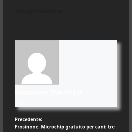
TalkCity.it Redazione
Redazione TalkCity.it
+ posts
N
Precedente:
Frosinone. Microchip gratuito per cani: tre