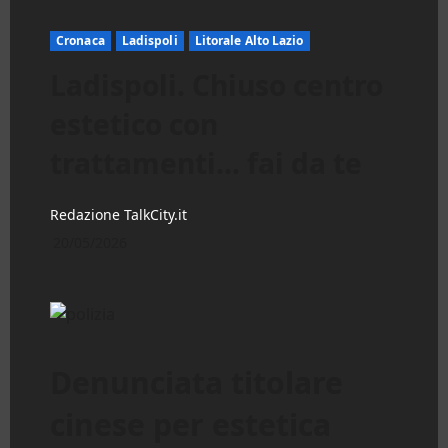
Cronaca
Ladispoli
Litorale Alto Lazio
Ladispoli. Chiuso centro
estetico con
trattamenti… fai da te
Redazione TalkCity.it
20/05/2026
Denunciata titolare
cinese per estetica