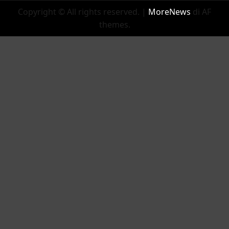
Copyright © All rights reserved.
|
MoreNews
di AF
themes.