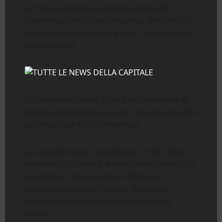
un falso attestato di estetista ottenuto
tramite una struttura fantasma, che non era
autorizzata né a formare né a rilasciare titoli
professionali.
La documentazione è stata sequestrata e la
titolare denunciata per esercizio abusivo della
professione e falsità materiale.
Le autorità hanno sottolineato i rischi legati
all’estetica fai da te e ai centri non autorizzati,
ricordando l’importanza di affidarsi a
professionisti qualificati per garantire
sicurezza e salute durante i trattamenti
estetici.