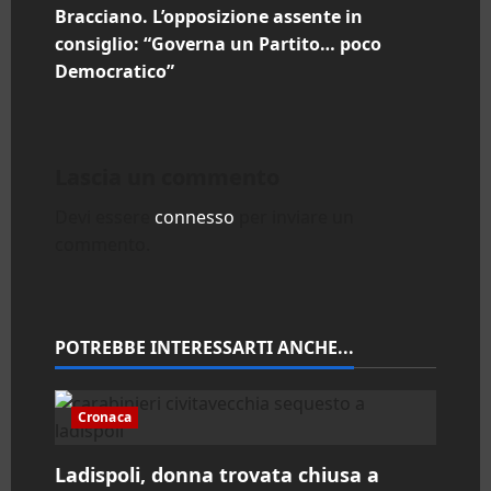
v
Bracciano. L’opposizione assente in
i
consiglio: “Governa un Partito… poco
Democratico”
g
a
Lascia un commento
z
Devi essere
connesso
per inviare un
i
commento.
o
n
POTREBBE INTERESSARTI ANCHE...
e
a
Cronaca
r
Ladispoli, donna trovata chiusa a