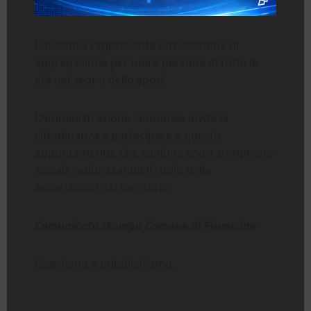
L’iniziativa rappresenta un’occasione di
aggregazione per unire persone di tutte le
età nel segno dello sport.
L’Amministrazione comunale invita la
cittadinanza a partecipare a questo
appuntamento, che coniuga sport e impegno
sociale, valorizzando il ruolo delle
associazioni del territorio.
Comunicato stampa Comune di Fiumicino
Riceviamo e pubblichiamo.