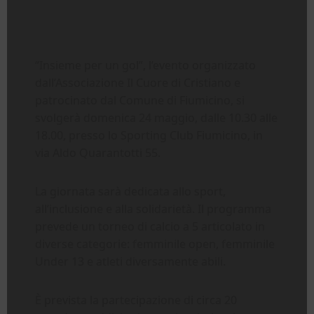
“Insieme per un gol”, l’evento organizzato
dall’Associazione Il Cuore di Cristiano e
patrocinato dal Comune di Fiumicino, si
svolgerà domenica 24 maggio, dalle 10.30 alle
18.00, presso lo Sporting Club Fiumicino, in
via Aldo Quarantotti 55.
La giornata sarà dedicata allo sport,
all’inclusione e alla solidarietà. Il programma
prevede un torneo di calcio a 5 articolato in
diverse categorie: femminile open, femminile
Under 13 e atleti diversamente abili.
È prevista la partecipazione di circa 20