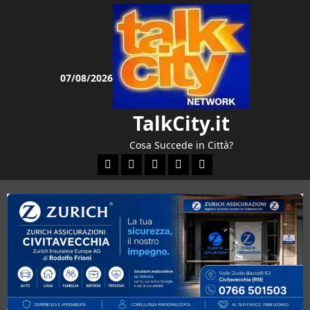
Vai
al
contenuto
07/08/2026
TalkCity.it
Cosa Succede in Città?
Facebook
Instagram
YouTube
Twitter
Email