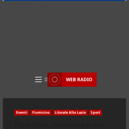
WEB RADIO
Menu
principale
Eventi
Fiumicino
Litorale Alto Lazio
Sport
Fiumicino. Insieme per un