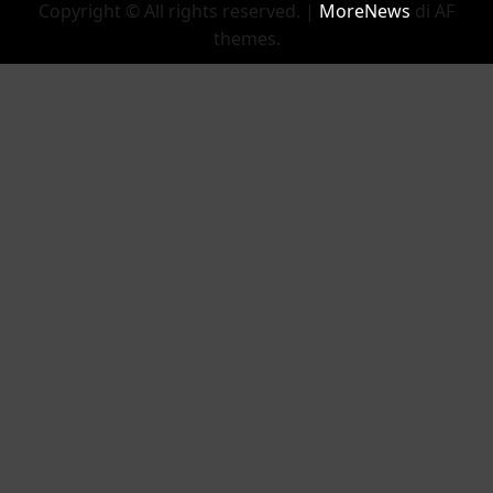
Copyright © All rights reserved.
|
MoreNews
di AF
themes.