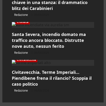
chiave in una stanza: il drammatico
t
blitz dei Carabinieri
i
Redazione
06/08/2026
c
Cronaca
o
Santa Severa, incendio domato ma
traffico ancora bloccato. Distrutte
l
nove auto, nessun ferito
o
Redazione
06/08/2026
Civitavecchia
Civitavecchia. Terme Imperiali…
Piendibene frena il rilancio? Scoppia il
caso politico
Redazione
06/08/2026