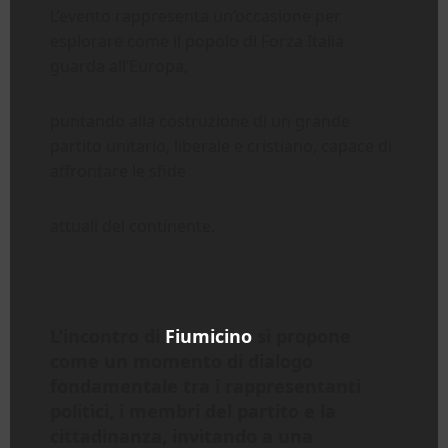
L’evento rappresenta un’occasione per
esplorare come il popolo di Forza Italia
guarda all’Europa,
puntando alla costruzione di un grande
partito unitario, liberale e cristiano, capace di
affrontare le sfide
attuali del continente.
L’incontro di
Fiumicino
si propone
come un momento di dialogo
fondamentale tra i rappresentanti
politici, i membri del partito e la
cittadinanza, invitando a una