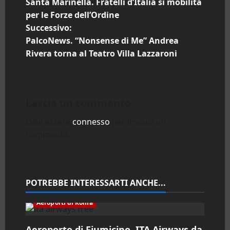
Santa Marinella. Fratelli d’Italia si mobilita
a
per le Forze dell’Ordine
Successivo:
v
PalcoNews. “Nonsense di Me” Andrea
i
Rivera torna al Teatro Villa Lazzaroni
g
a
Lascia un commento
z
Devi essere
connesso
per inviare un
commento.
i
o
n
POTREBBE INTERESSARTI ANCHE...
e
Aeroporti di Roma
Aeroporto di Fiumicino. ITA Airways da