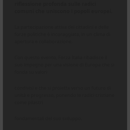
riflessione profonda sulle radici
comuni che uniscono i popoli europei.
La partecipazione attiva dei cittadini e delle
forze politiche è incoraggiata, in un clima di
apertura e collaborazione.
Con questo evento, Forza Italia ribadisce il
suo impegno per una visione di Europa che si
fonda su valori
condivisi e che si proietta verso un futuro di
unità e progresso, ponendo le radici cristiane
come pilastri
fondamentali del suo sviluppo.