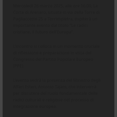
Mercoledì 26 marzo 2025, alle ore 16:00, La
Corte di Arenaro, situata in via della Torre di
Pagliaccetto 25 a Torrimpietra, ospiterà un
importante evento dal titolo “Le radici
cristiane, il futuro dell’Europa”.
L’incontro si colloca in un momento cruciale
di riflessione e preparazione in vista del
Congresso del Partito Popolare Europeo
(PPE).
L’evento vedrà la presenza del Ministro degli
Affari Esteri, Antonio Tajani, che interverrà
per discutere del ruolo fondamentale delle
radici culturali e religiose nel processo di
integrazione europea.