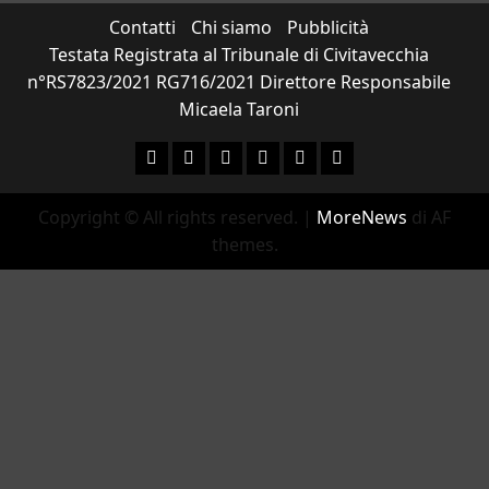
Contatti
Chi siamo
Pubblicità
Testata Registrata al Tribunale di Civitavecchia
n°RS7823/2021 RG716/2021 Direttore Responsabile
Micaela Taroni
Facebook
Instagram
YouTube
Twitter
Email
Ente Parco Natural
Copyright © All rights reserved.
|
MoreNews
di AF
themes.