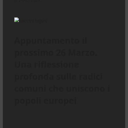
24/02/2025
Appuntamento il
prossimo 26 Marzo.
Una riflessione
profonda sulle radici
comuni che uniscono i
popoli europei