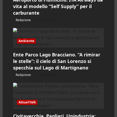
a
vita al modello “Self Supply” per il
r
carburante
t
Redazione
08/08/2026
i
c
Ambiente
o
Ente Parco Lago Bracciano. “A rimirar
le stelle”: il cielo di San Lorenzo si
l
specchia sul Lago di Martignano
o
Redazione
07/08/2026
AttualiTalk
Civitavecchia, Pagliari, Unindustria: