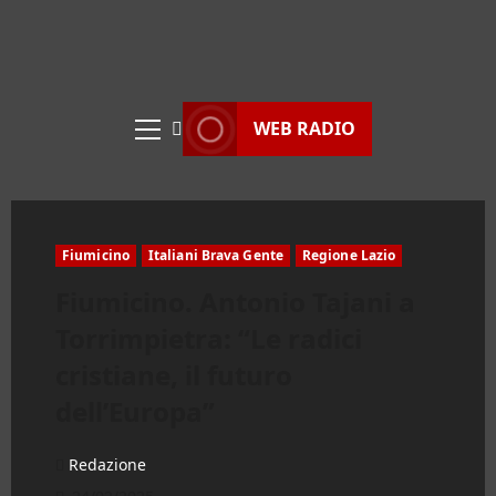
WEB RADIO
Menu
principale
Fiumicino
Italiani Brava Gente
Regione Lazio
Fiumicino. Antonio Tajani a
Torrimpietra: “Le radici
cristiane, il futuro
dell’Europa”
Redazione