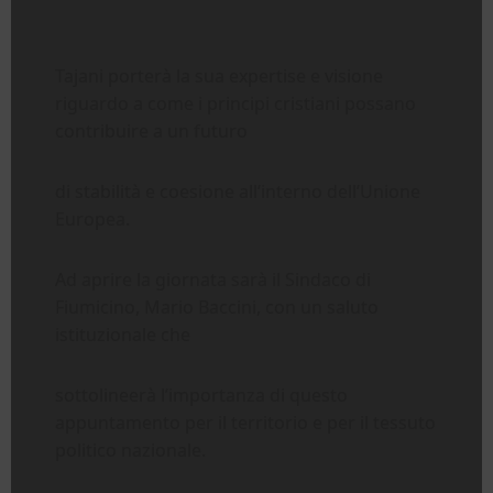
Tajani porterà la sua expertise e visione
riguardo a come i principi cristiani possano
contribuire a un futuro
di stabilità e coesione all’interno dell’Unione
Europea.
Ad aprire la giornata sarà il Sindaco di
Fiumicino, Mario Baccini, con un saluto
istituzionale che
sottolineerà l’importanza di questo
appuntamento per il territorio e per il tessuto
politico nazionale.