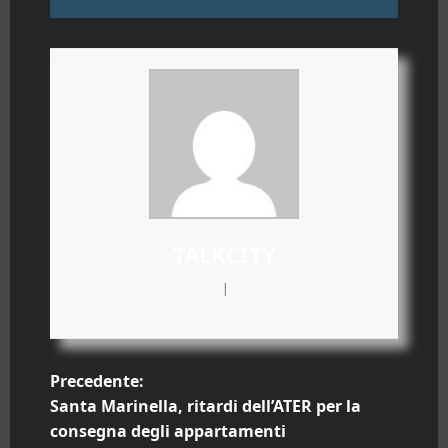
TALKCITY
Website
|
+ posts
N
Precedente:
Santa Marinella, ritardi dell’ATER per la
a
consegna degli appartamenti