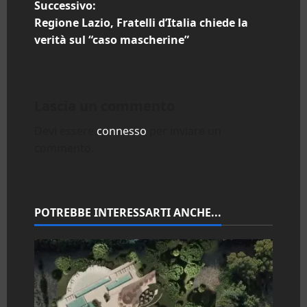
Successivo:
v
Regione Lazio, Fratelli d’Italia chiede la
i
verità sul “caso mascherine”
g
a
Lascia un commento
z
Devi essere
connesso
per inviare un
commento.
i
o
n
POTREBBE INTERESSARTI ANCHE...
e
a
r