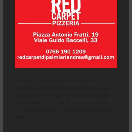
La segretaria della CNA di Viterbo e
Civitavecchia, Luigia Melaragni, una certezza
la può servire sul piatto: “Come sempre, le
nostre imprese stanno realizzando qualcosa
di straordinario, con una varietà incredibile di
scelta”.