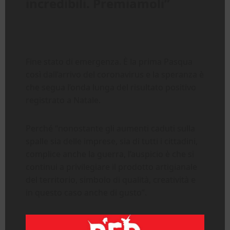
incredibili. Premiamoli”
Fine stato di emergenza. È la prima Pasqua
così dall’arrivo del coronavirus e la speranza è
che segua l’onda lunga del risultato positivo
registrato a Natale.
Perché “nonostante gli aumenti caduti sulla
spalle sia delle imprese, sia di tutti i cittadini,
complice anche la guerra, l’auspicio è che si
continui a privilegiare il prodotto artigianale
del territorio, simbolo di qualità, creatività e
in questo caso anche di gusto”.