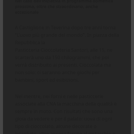
Nel caso dell’iniziativa in programma domenica
prossima, oltre che straordinario, anche
eccezionale
A Castiglione in Teverina dopo tre anni torna
“L’uovo più grande del mondo”. In piazza della
Repubblica la
Pasticceria Cioccolateria Santori, alle 15, ne
scarterà uno da 150 chilogrammi, che poi
verrà distribuito ai presenti. Cioccolata ma
non solo: ci saranno anche giochi per
bambini, sport ed esibizioni.
Nel mentre, nei forni e nelle pasticcerie
associate alla CNA la macchina della qualità è
sempre in moto. Con risultati che sono una
gioia da vedere e per il palato: uova di ogni
tipo di cioccolato, alcune decorate o
intagliate, altre ancora farcite al pistacchio o