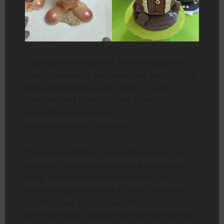
E poi colombe classiche, farcite, e pizze di
Pasqua a volontà. Non mancano prodotti che
strizzano l’occhio ai più piccoli: ci sono i
coniglietti ma pure Topolino e Minnie. Tutto,
naturalmente, realizzato
come artigianato comanda.
“Dopo anni difficili – spiega Melaragni – le
imprese stanno cominciando a rialzare la
testa. E nonostante siano passate dai
problemi legati al Covid a quelli connessi al
conflitto, non hanno mai mollato la presa,
facendo restare a livelli superiori gli standard