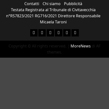
Contatti
Chi siamo
Pubblicità
Testata Registrata al Tribunale di Civitavecchia
n°RS7823/2021 RG716/2021 Direttore Responsabile
Micaela Taroni
Facebook
Instagram
YouTube
Twitter
Email
Ente Parco Natural
Copyright © All rights reserved.
|
MoreNews
di AF
themes.