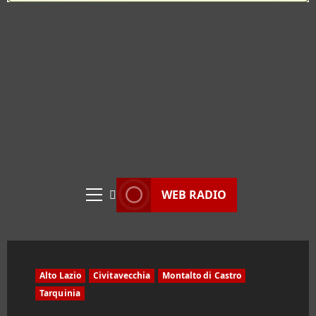
WEB RADIO
Menu
principale
Alto Lazio
Civitavecchia
Montalto di Castro
Tarquinia