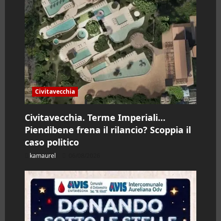
t
i
c
o
Civitavecchia
l
Civitavecchia. Terme Imperiali…
o
Piendibene frena il rilancio? Scoppia il
caso politico
kamaurel
06/08/2026