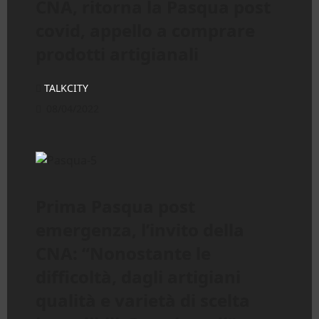
CNA, ritorna la Pasqua post
covid, appello a comprare
prodotti artigianali
TALKCITY
08/04/2022
Prima Pasqua post
emergenza, l’invito della
CNA: “Nonostante le
difficoltà, dagli artigiani
qualità e varietà di scelta