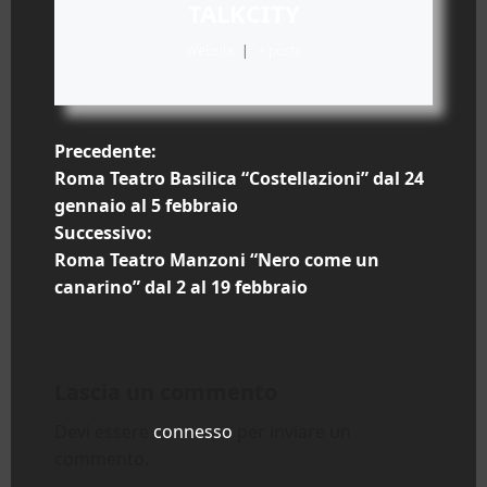
TALKCITY
Website
|
+ posts
N
Precedente:
Roma Teatro Basilica “Costellazioni” dal 24
a
gennaio al 5 febbraio
Successivo:
v
Roma Teatro Manzoni “Nero come un
i
canarino” dal 2 al 19 febbraio
g
a
Lascia un commento
z
Devi essere
connesso
per inviare un
commento.
i