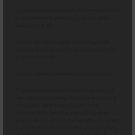
Non mancheranno ricordi, riferimenti a storie
di professionisti, personaggi storici della
Televisione e del
Cinema che fanno parte dell’immaginario
comune in cui verranno raccontate anche le
grandi coppie del
Musical, della Commedia musicale italiana.
“E’ una passeggiata informale in un passato
non così lontano sempre ricco di emozioni e
sensazioni, dove si va a scavare nella
memoria delle persone, con uno sguardo
attento verso i giovani che talvolta non sanno
di cosa si parla ma attraverso una canzone o