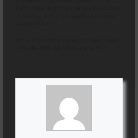
un riferimento possono capire di cosa si
tratta magari andando a cercare subito dopo
su Internet, visto che la quotidianità ormai
viaggia sui Social”.
Info al 328 1224154. Orario botteghino: dalle
17:00 alle 20:00, dal lunedì al venerdì.