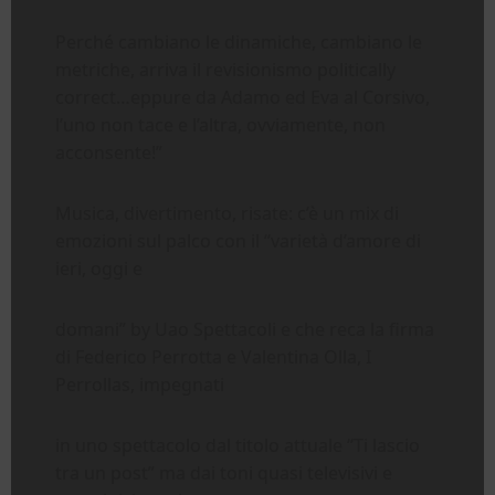
Perché cambiano le dinamiche, cambiano le
metriche, arriva il revisionismo politically
correct…eppure da Adamo ed Eva al Corsivo,
l’uno non tace e l’altra, ovviamente, non
acconsente!”
Musica, divertimento, risate: c’è un mix di
emozioni sul palco con il “varietà d’amore di
ieri, oggi e
domani” by Uao Spettacoli e che reca la firma
di Federico Perrotta e Valentina Olla, I
Perrollas, impegnati
in uno spettacolo dal titolo attuale “Ti lascio
tra un post” ma dai toni quasi televisivi e