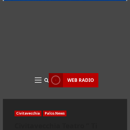
WEB RADIO
Menu
principale
Civitavecchia
Palco.News
Civitavecchia Teatro ” Ti