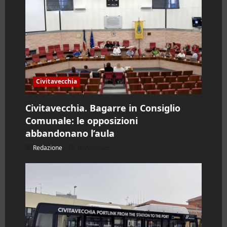
o
Civitavecchia
Civitavecchia. Bagarre in Consiglio
Comunale: le opposizioni
abbandonano l’aula
Redazione
05/08/2026