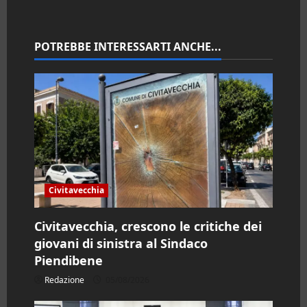
o
n
POTREBBE INTERESSARTI ANCHE...
e
a
r
t
i
Civitavecchia
c
Civitavecchia, crescono le critiche dei
giovani di sinistra al Sindaco
o
Piendibene
l
Redazione
05/08/2026