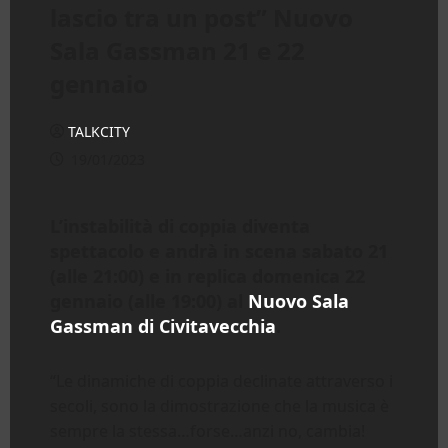
lascio tra un post” Nuovo
Sala Gassman 21 e 22
gennaio
TALKCITY
19/01/2023
L’instabilità di coppia diventa
spettacolo e andrà in scena sabato 21
(alle 21:00) e in replica domenica 22
gennaio (alle 19:00) al
Nuovo Sala
Gassman di Civitavecchia
.
“Le dinamiche di coppia declinate attraverso i
secoli, sono la dimostrazione che la musica è
sempre la stessa…forse…anzi no, cambia!