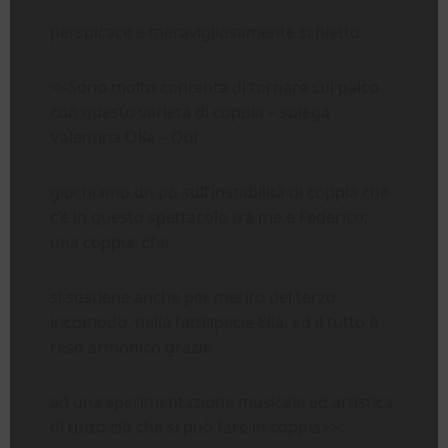
perspicace e meravigliosamente schietto.
<<Sono molto contenta di tornare sul palco
con questo varietà di coppia – spiega
Valentina Olla – Qui
giochiamo un pò sull’instabilità di coppia che
c’è in questo spettacolo tra me e Federico;
una coppia che
si sostiene anche per merito del terzo
incomodo, nella fattispecie Elia, ed il tutto è
reso armonico grazie
ad una sperimentazione musicale ed artistica
di tutto ciò che si può fare in coppia>>.