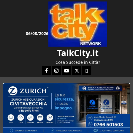
Vai
al
contenuto
06/08/2026
TalkCity.it
Cosa Succede in Città?
Facebook
Instagram
YouTube
Twitter
Email