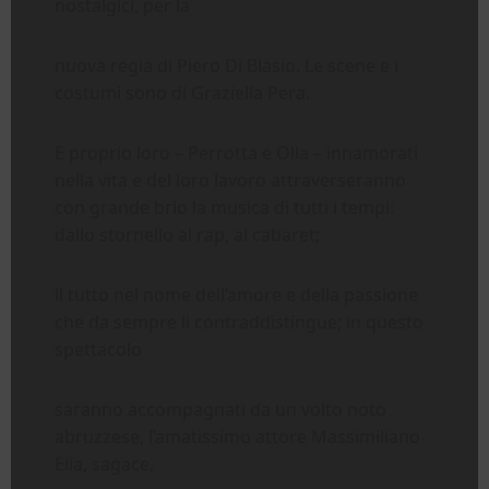
nostalgici, per la
nuova regia di Piero Di Blasio. Le scene e i
costumi sono di Graziella Pera.
E proprio loro – Perrotta e Olla – innamorati
nella vita e del loro lavoro attraverseranno
con grande brio la musica di tutti i tempi:
dallo stornello al rap, al cabaret;
il tutto nel nome dell’amore e della passione
che da sempre li contraddistingue; in questo
spettacolo
saranno accompagnati da un volto noto
abruzzese, l’amatissimo attore Massimiliano
Elia, sagace,