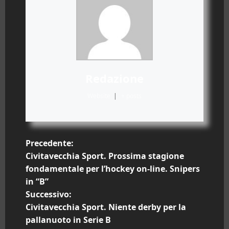
Redazione
Website
|
+ posts
N
Precedente:
Civitavecchia Sport. Prossima stagione
a
fondamentale per l’hockey on-line. Snipers
in “B”
v
Successivo:
i
Civitavecchia Sport. Niente derby per la
pallanuoto in Serie B