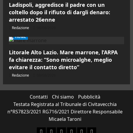
Ladispoli, aggredisce il padre con un
coltello dopo il rifiuto di dargli denaro:
arrestato 26enne
Redazione
08/08/2026
HOME
Litorale Alto Lazio. Mare marrone, l’ARPA
fa chiarezza: “Sono microalghe, meglio
evitare il contatto diretto”
Redazione
08/08/2026
Contatti
Chi siamo
Pubblicità
Testata Registrata al Tribunale di Civitavecchia
n°RS7823/2021 RG716/2021 Direttore Responsabile
Micaela Taroni
Facebook
Instagram
YouTube
Twitter
Email
Ente