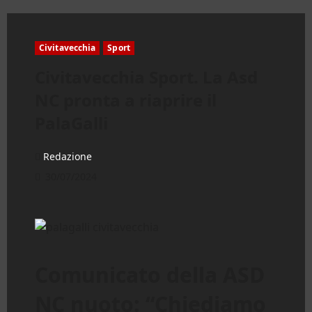
Civitavecchia
Sport
Civitavecchia Sport. La Asd
NC pronta a riaprire il
PalaGalli
Redazione
30/07/2024
Comunicato della ASD
NC nuoto: “Chiediamo