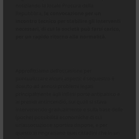
notiziando la locale Procura della
Repubblica,
la convocazione per un
incontro tecnico per stabilire gli interventi
necessari
,
di cui la società può farsi carico,
per un rapido ritorno alla normalità
.
Approfittiamo dell’occasione per
puntualizzare alcuni aspetti: il sequestro è
dovuto ad annosi problemi legati
principalmente agli infissi porte antipanico e
ai presidi antincendio, sui quali si stava
intervenendo gradualmente e sulla base delle
(poche) possibilità economiche di cui
un’associazione sportiva dispone, e per
questo si ringraziano quei cittadini che in un