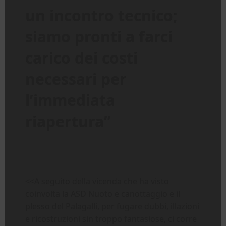
un incontro tecnico;
siamo pronti a farci
carico dei costi
necessari per
l’immediata
riapertura”
<<A seguito della vicenda che ha visto
coinvolta la ASD Nuoto e canottaggio e il
plesso del Palagalli, per fugare dubbi, illazioni
e ricostruzioni sin troppo fantasiose, ci corre