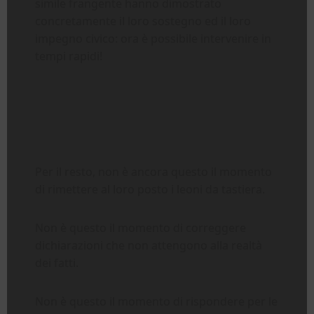
simile frangente hanno dimostrato
concretamente il loro sostegno ed il loro
impegno civico: ora è possibile intervenire in
tempi rapidi!
Per il resto, non è ancora questo il momento
di rimettere al loro posto i leoni da tastiera.
Non è questo il momento di correggere
dichiarazioni che non attengono alla realtà
dei fatti.
Non è questo il momento di rispondere per le