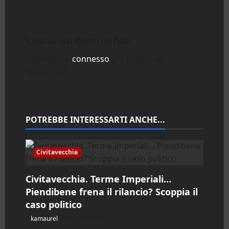
g
a
Lascia un commento
z
Devi essere
connesso
per inviare un
i
commento.
o
n
POTREBBE INTERESSARTI ANCHE...
e
a
Civitavecchia
r
Civitavecchia. Terme Imperiali…
Piendibene frena il rilancio? Scoppia il
t
caso politico
i
kamaurel
06/08/2026