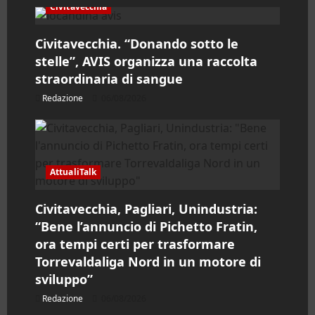
c
Civitavecchia
o
Civitavecchia. “Donando sotto le
stelle”, AVIS organizza una raccolta
l
straordinaria di sangue
o
Redazione
06/08/2026
AttualiTalk
Civitavecchia, Pagliari, Unindustria:
“Bene l’annuncio di Pichetto Fratin,
ora tempi certi per trasformare
Torrevaldaliga Nord in un motore di
sviluppo”
Redazione
06/08/2026