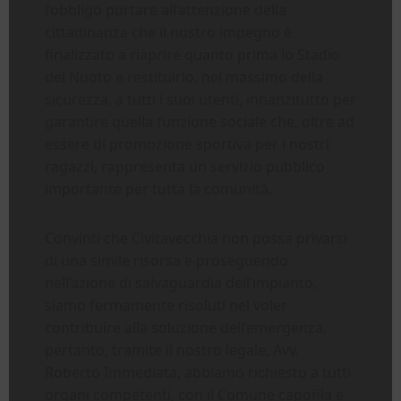
l’obbligo portare all’attenzione della
cittadinanza che il nostro impegno è
finalizzato a riaprire quanto prima lo Stadio
del Nuoto e restituirlo, nel massimo della
sicurezza, a tutti i suoi utenti, innanzitutto per
garantire quella funzione sociale che, oltre ad
essere di promozione sportiva per i nostri
ragazzi, rappresenta un servizio pubblico
importante per tutta la comunità.
Convinti che Civitavecchia non possa privarsi
di una simile risorsa e proseguendo
nell’azione di salvaguardia dell’impianto,
siamo fermamente risoluti nel voler
contribuire alla soluzione dell’emergenza,
pertanto, tramite il nostro legale, Avv.
Roberto Immediata, abbiamo richiesto a tutti
organi competenti, con il Comune capofila e