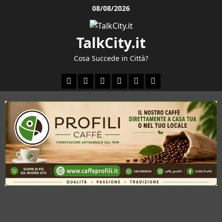
Vai
08/08/2026
al
contenuto
TalkCity.it
Cosa Succede in Città?
Facebook
Instagram
YouTube
Twitter
Email
Ente
Parco
Naturale
Bracciano-
Martignano