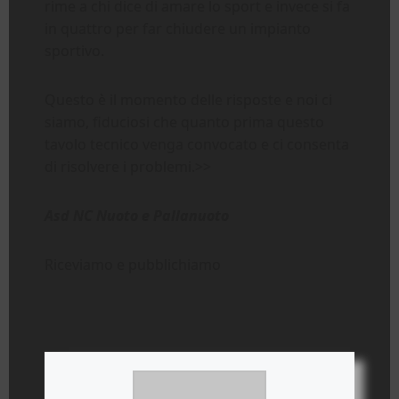
rime a chi dice di amare lo sport e invece si fa
in quattro per far chiudere un impianto
sportivo.
Questo è il momento delle risposte e noi ci
siamo, fiduciosi che quanto prima questo
tavolo tecnico venga convocato e ci consenta
di risolvere i problemi.>>
Asd NC Nuoto e Pallanuoto
Riceviamo e pubblichiamo