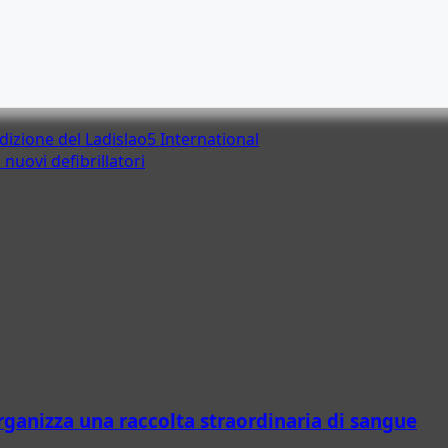
°edizione del Ladislao5 International
nuovi defibrillatori
organizza una raccolta straordinaria di sangue