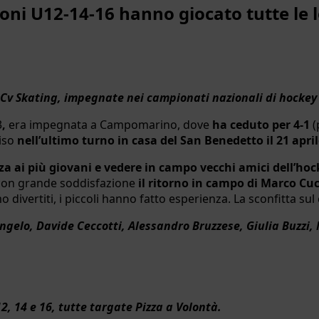
oni U12-14-16 hanno giocato tutte le l
 Cv Skating, impegnate nei campionati nazionali di hockey i
3
,
era impegnata a Campomarino, dove
ha ceduto per 4-1
(
iso
nell’ultimo turno in casa del San Benedetto il 21 april
nza ai più giovani e vedere in campo vecchi amici dell’h
 con grande soddisfazione
il ritorno in campo di Marco C
o divertiti, i piccoli hanno fatto esperienza. La sconfitta s
Angelo, Davide Ceccotti, Alessandro Bruzzese, Giulia Buzz
, 14 e 16, tutte targate Pizza a Volontà.