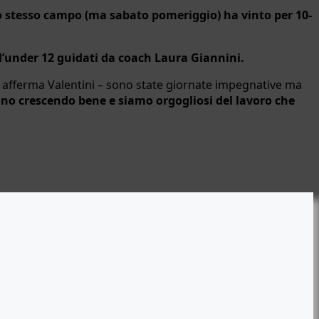
o stesso campo (ma sabato pomeriggio) ha vinto per 10-
dell’under 12 guidati da coach Laura Giannini.
– afferma Valentini – sono state giornate impegnative ma
nno crescendo bene e siamo orgogliosi del lavoro che