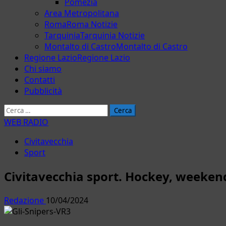
Pomezia
Area Metropolitana
Roma
Roma Notizie
Tarquinia
Tarquinia Notizie
Montalto di Castro
Montalto di Castro
Regione Lazio
Regione Lazio
Chi siamo
Contatti
Pubblicità
Ricerca
per:
WEB RADIO
Civitavecchia
Sport
Civitavecchia sport. Hockey, weekend
Redazione
10/04/2024