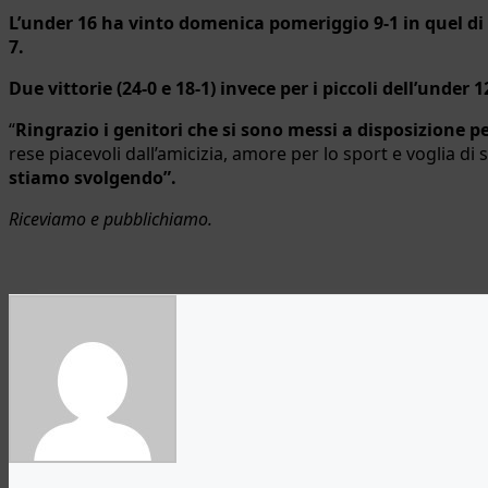
L’under 16 ha vinto domenica pomeriggio 9-1 in quel d
7.
Due vittorie (24-0 e 18-1) invece per i piccoli dell’under
“
Ringrazio i genitori che si sono messi a disposizione p
rese piacevoli dall’amicizia, amore per lo sport e voglia di 
stiamo svolgendo”.
Riceviamo e pubblichiamo.