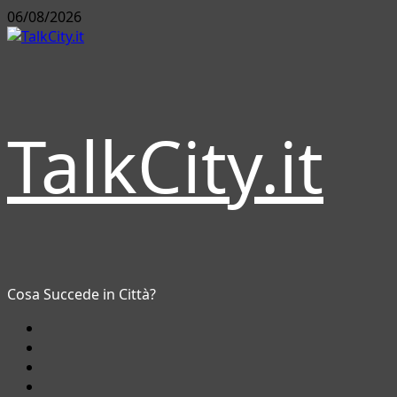
Vai
06/08/2026
al
contenuto
TalkCity.it
Cosa Succede in Città?
Facebook
Instagram
YouTube
Twitter