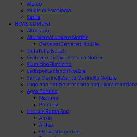
Meteo
Pillole di Psicologia
Satira
NEWS COMUNI
Alto Lazio
Allumiere
Allumiere Notizie
Cerveteri
Cerveteri Notizie
Tolfa
Tolfa Notizie
Civitavecchia
Civitavecchia Notizie
Fiumicino
Fiumicino
Ladispoli
Ladispoli Notizie
Santa Marinella
Santa Marinella Notizie
Lago
lago notizie bracciano anguillara manzian
Agro Pontino
Nettuno
Pontinia
Litorale Roma Sud
Anzio
Ardea
Ostia
ostia notizie