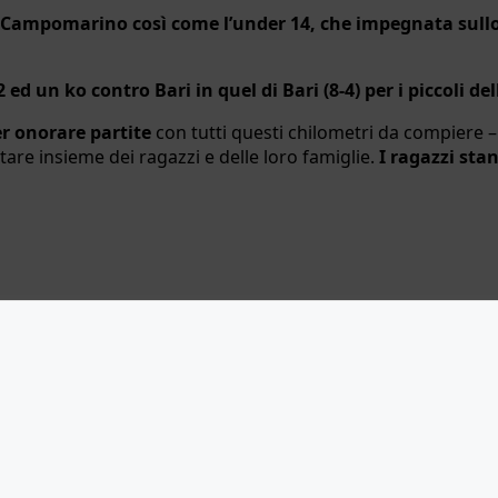
i Campomarino così come l’under 14, che impegnata sull
 12 ed un ko contro Bari in quel di Bari (8-4) per i piccoli 
er onorare partite
con tutti questi chilometri da compiere 
stare insieme dei ragazzi e delle loro famiglie.
I ragazzi sta