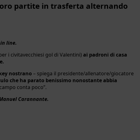
oro partite in trasferta alternando
n line.
per i civitavecchiesi gol di Valentini)
ai padroni di casa
e.
ockey nostrano
– spiega il presidente/allenatore/giocatore
uculo che ha parato benissimo nonostante abbia
ul campo conta poco”.
i, Manuel Carannante.