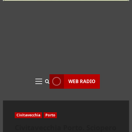
WEB RADIO
Menu
principale
Civitavecchia
Porto
Civitavecchia Porto. Sciopero