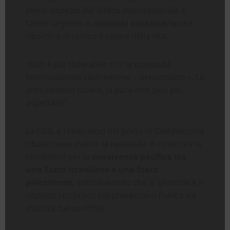
pieno rispetto del diritto internazionale e
l’avvio urgente di
missioni umanitarie
che
riportino al centro il valore della vita.
“Non è più tollerabile che la comunità
internazionale resti inerme – denunciano –. Le
armi devono tacere, la pace non può più
aspettare”.
La CGIL e i lavoratori del porto di Civitavecchia
ribadiscono inoltre la necessità di costruire le
condizioni per la
convivenza pacifica tra
uno Stato israeliano e uno Stato
palestinese
, sottolineando che la giustizia e il
rispetto reciproco rappresentano l’unica via
d’uscita dal conflitto.