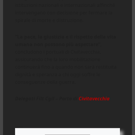
istituzioni nazionali e internazionali affinché
intervengano con decisione per fermare la
spirale di morte e distruzione.
“La pace, la giustizia e il rispetto della vita
umana non possono più aspettare”
,
concludono i portuali di Civitavecchia,
assicurando che la loro mobilitazione
continuerà fino a quando non sarà restituita
dignità e speranza a chi oggi soffre le
conseguenze della guerra.
Delegati Filt Cgil – Porto di
Civitavecchia