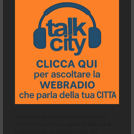
Lo sciopero di oggi non è solo un atto di
denuncia ma anche un
grido di dolore e di
indignazione
, un appello rivolto alle