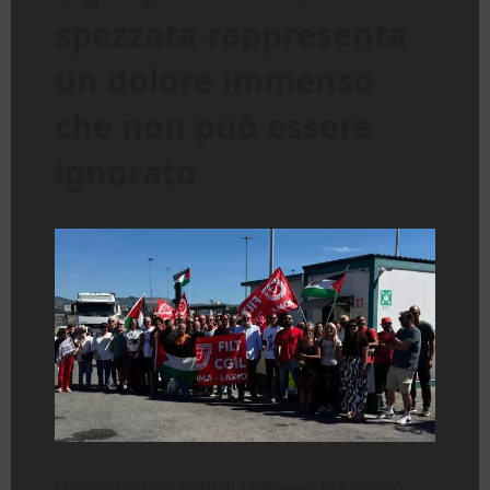
spezzata rappresenta
un dolore immenso
che non può essere
ignorato
I lavoratori portuali di Civitavecchia hanno