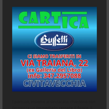
I portuali, insieme al sindacato, chiedono con
fermezza un
immediato cessate il fuoco
, il