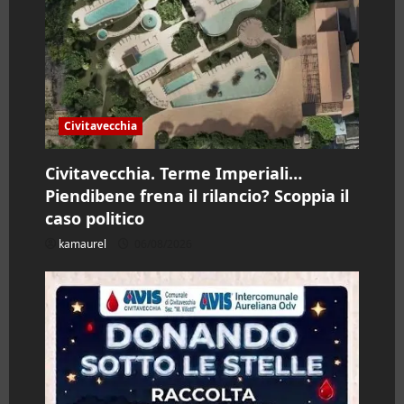
i
c
o
l
Civitavecchia
o
Civitavecchia. Terme Imperiali…
Piendibene frena il rilancio? Scoppia il
caso politico
kamaurel
06/08/2026