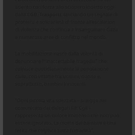
aderito con forza allo sciopero indetto oggi
dalla
CGIL Trasporti
, lanciando un segnale di
protesta e solidarietà di fronte all’escalation
di violenza che continua a insanguinare Gaza
e numerose aree di conflitto nel mondo.
La mobilitazione nasce dalla volontà di
denunciare l’“inaccettabile tragedia” che
colpisce quotidianamente la popolazione
civile, con vittime tra uomini, donne e,
soprattutto, bambini innocenti.
“Ogni piccola vita spezzata – si legge nel
comunicato dei delegati Filt Cgil –
rappresenta un dolore immenso che non può
essere ignorato. La morte dei bambini è una
ferita che colpisce tutta l’umanità”.