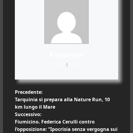
Redazione
Website
|
+ posts
N
Precedente:
Tarquinia si prepara alla Nature Run, 10
a
km lungo il Mare
Successivo:
v
Fiumicino. Federica Cerulli contro
i
l’opposizione: “Ipocrisia senza vergogna sui