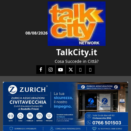
Vai
al
contenuto
08/08/2026
TalkCity.it
Cosa Succede in Città?
Facebook
Instagram
YouTube
Twitter
Email
Ente Parco Natura