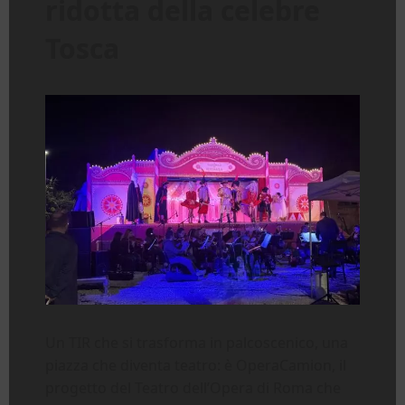
ridotta della celebre
Tosca
Un TIR che si trasforma in palcoscenico, una
piazza che diventa teatro: è OperaCamion, il
progetto del Teatro dell’Opera di Roma che