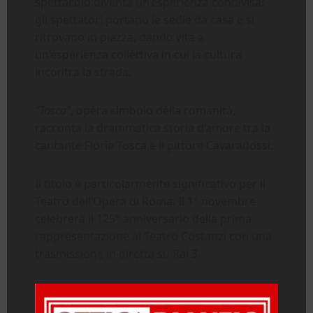
spettacolo diventa un’esperienza condivisa:
gli spettatori portano le sedie da casa e si
ritrovano in piazza, dando vita a
un’esperienza collettiva in cui la cultura
incontra la strada.
“Tosca”
, opera simbolo della romanità,
racconta la drammatica storia d’amore tra la
cantante Floria Tosca e il pittore Cavaradossi.
Il titolo è particolarmente significativo per il
Teatro dell’Opera di Roma. Il 1° novembre
celebrerà il 125° anniversario della prima
rappresentazione al Teatro Costanzi con una
trasmissione in diretta su Rai 3.