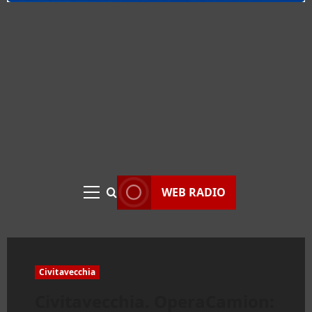
WEB RADIO
Menu
principale
Civitavecchia
Civitavecchia. OperaCamion: