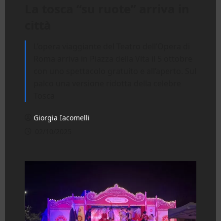
La tosca “su ruote” arriva in
città
L’opera viaggiante del Teatro dell’Opera di
Roma arriva in Piazza della Vita il 5 ottobre
con uno spettacolo gratuito e all’aperto. Sul
palco una versione ridotta della celebre
Tosca
Giorgia Iacomelli
02/10/2025