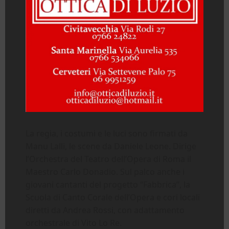
La regia, i costumi e le luci sono firmati da
Manu Lalli, le scene da Daniele Leone. Dirige
l’Orchestra del Teatro dell’Opera di Roma il
Maestro Carlo Donadio. Sul palco anche i
giovani cantanti del progetto “Fabbrica”, la
Scuola di Canto Corale dell’Opera e cori locali
diretti da Andrea Rossi, con adattamento
orchestrale di Vito Lo Re.