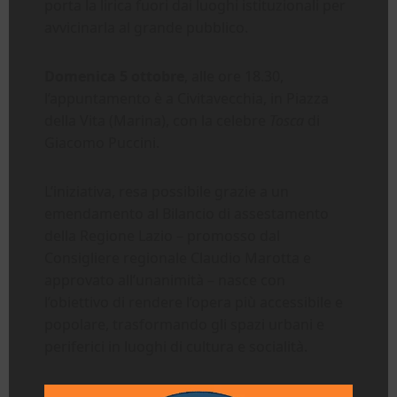
porta la lirica fuori dai luoghi istituzionali per
avvicinarla al grande pubblico.
Domenica 5 ottobre
, alle ore 18.30,
l’appuntamento è a Civitavecchia, in Piazza
della Vita (Marina), con la celebre
Tosca
di
Giacomo Puccini.
L’iniziativa, resa possibile grazie a un
emendamento al Bilancio di assestamento
della Regione Lazio – promosso dal
Consigliere regionale Claudio Marotta e
approvato all’unanimità – nasce con
l’obiettivo di rendere l’opera più accessibile e
popolare, trasformando gli spazi urbani e
periferici in luoghi di cultura e socialità.