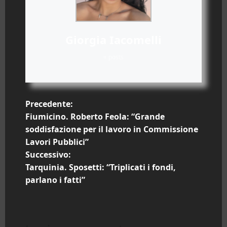
Giorgia Iacomelli
+ posts
N
Precedente:
Fiumicino. Roberto Feola: “Grande
a
soddisfazione per il lavoro in Commissione
Lavori Pubblici”
v
Successivo:
i
Tarquinia. Sposetti: “Triplicati i fondi,
parlano i fatti”
g
a