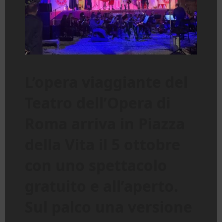
L’opera viaggiante del
Teatro dell’Opera di
Roma arriva in Piazza
della Vita il 5 ottobre
con uno spettacolo
gratuito e all’aperto.
Sul palco una versione