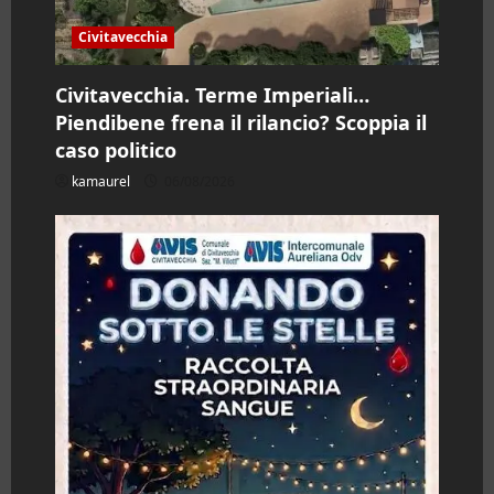
l
Civitavecchia
o
Civitavecchia. Terme Imperiali…
Piendibene frena il rilancio? Scoppia il
caso politico
kamaurel
06/08/2026