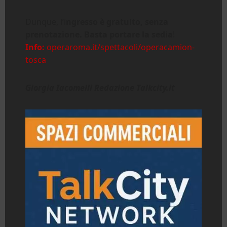
Dunque, l’i
ngresso è
gratuito, senza
prenotazione. Basta portare la sedia
!
Info:
operaroma.it/spettacoli/operacamion-
tosca
Giorgia Iacomelli Redazione Talkcity.it