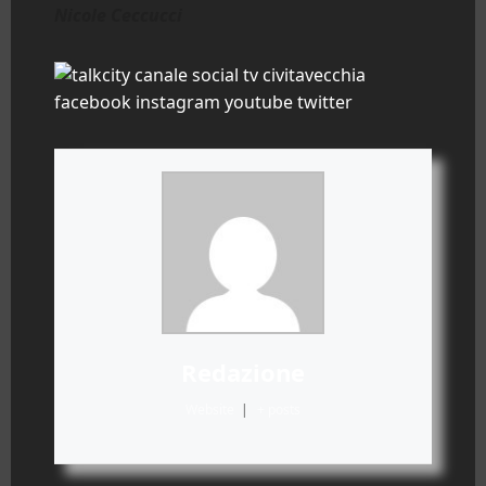
Nicole Ceccucci
Redazione
Website
|
+ posts