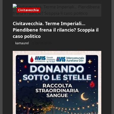
e
a
Civitavecchia
r
Civitavecchia. Terme Imperiali…
Piendibene frena il rilancio? Scoppia il
t
caso politico
i
kamaurel
06/08/2026
c
o
l
o