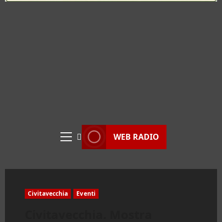
WEB RADIO
Menu
principale
Civitavecchia
Eventi
Civitavecchia. Mostra