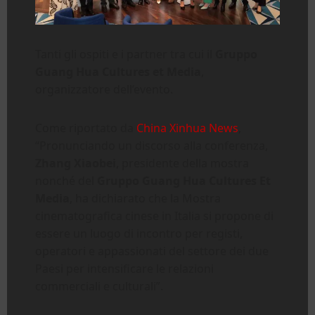
Tanti gli ospiti e i partner tra cui il
Gruppo
Guang Hua Cultures et Media
,
organizzatore dell’evento.
Come riportato da
China Xinhua News
,
“Pronunciando un discorso alla conferenza,
Zhang Xiaobei
, presidente della mostra
nonché del
Gruppo Guang Hua Cultures Et
Media
, ha dichiarato che la Mostra
cinematografica cinese in Italia si propone di
essere un luogo di incontro per registi,
operatori e appassionati del settore dei due
Paesi per intensificare le relazioni
commerciali e culturali”.