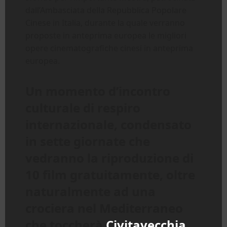
dall’Ambasciata della Repubblica Popolare
Cinese in Italia, durante la quale verranno
proposte in anteprima europea le migliori
opere cinematografiche cinesi in anteprima
europea.
Un momento d’incontro
culturale di respiro
internazionale, condensato
in sette giornate che
vedranno la riproduzione di
10 film gratuitamente, oltre
naturalmente ad una
crociera nel Mediterraneo
che toccherà
Civitavecchia
,