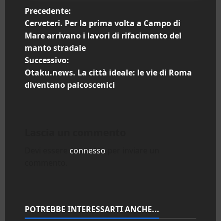
N
Precedente:
Cerveteri. Per la prima volta a Campo di
a
Mare arrivano i lavori di rifacimento del
manto stradale
v
Successivo:
i
Otaku.news. La città ideale: le vie di Roma
diventano palcoscenici
g
a
Lascia un commento
z
Devi essere
connesso
per inviare un
i
commento.
o
n
POTREBBE INTERESSARTI ANCHE...