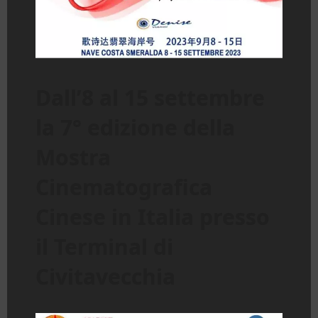
Dall’8 al 15 settembre
la 7° edizione della
Mostra
Cinematografica
Cinese in Italia presso
il Terminal di
Civitavecchia